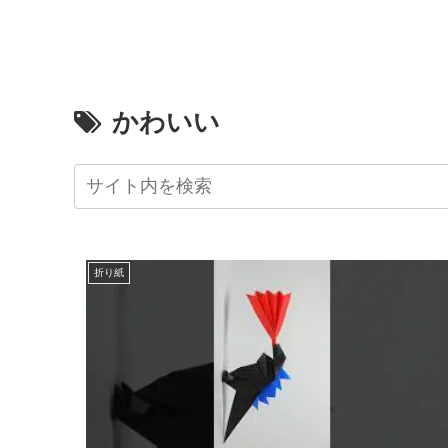
かわいい
折り紙