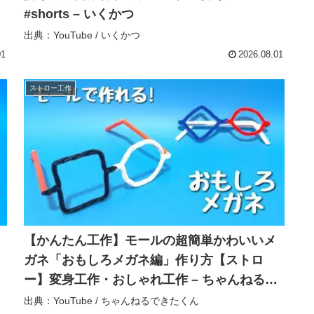
#shorts – いくかつ
出典：YouTube / いくかつ
01
2026.08.01
ストロー工作
【かんたん工作】モールの超簡単かわいいメ
ガネ「おもしろメガネ編」作り方【ストロ
ー】変身工作・おしゃれ工作 – ちゃんねるで
きたくん
出典：YouTube / ちゃんねるできたくん