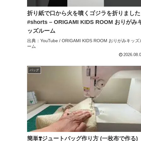
折り紙で口から火を噴くゴジラを折りました
#shorts – ORIGAMI KIDS ROOM おりがみ
ッズルーム
出典：YouTube / ORIGAMI KIDS ROOM おりがみキッズ
ーム
2026.08.
バッグ
簡単❣️ジュートバッグ作り方 (一枚布で作る)