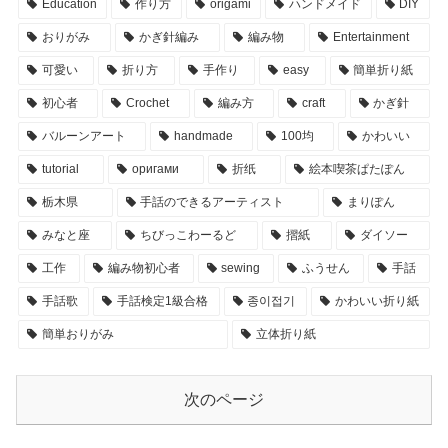
Education
作り方
origami
ハンドメイド
DIY
おりがみ
かぎ針編み
編み物
Entertainment
可愛い
折り方
手作り
easy
簡単折り紙
初心者
Crochet
編み方
craft
かぎ針
バルーンアート
handmade
100均
かわいい
tutorial
оригами
折纸
絵本喫茶ぱたぽん
栃木県
手話のできるアーティスト
まりぽん
みなと座
ちびっこわーるど
摺紙
ダイソー
工作
編み物初心者
sewing
ふうせん
手話
手話歌
手話検定1級合格
종이접기
かわいい折り紙
簡単おりがみ
立体折り紙
次のページ