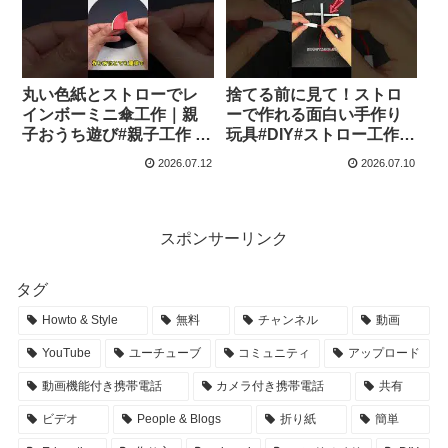
ー・스타・별 – 簡単結び
ー・스타・별 – 簡単結び
方辞典 / How to tie
方辞典 / How to tie
丸い色紙とストローでレ
捨てる前に見て！ストロ
インボーミニ傘工作｜親
ーで作れる面白い手作り
子おうち遊び#親子工作 #
玩具#DIY#ストロー工作#
おうち遊び #色紙工作 #ス
手作りおもちゃ#工作アイ
2026.07.12
2026.07.10
トロー工作 #知育遊び #子
デア#親子工作#リメイク#
供 DIY #簡単工作 – 風を切
簡単DIY#ものづくり –
り裂く使者
ListSeekers
スポンサーリンク
タグ
Howto & Style
無料
チャンネル
動画
YouTube
ユーチューブ
コミュニティ
アップロード
動画機能付き携帯電話
カメラ付き携帯電話
共有
ビデオ
People & Blogs
折り紙
簡単