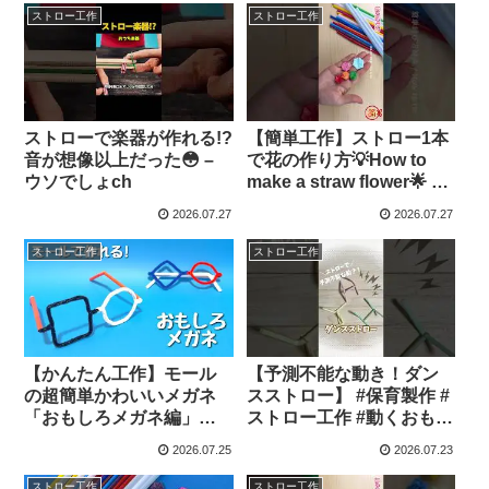
【アース国際特許商標事
ゃんねるできたくん
ストロー工作
ストロー工作
務所】
ストローで楽器が作れる!?
【簡単工作】ストロー1本
音が想像以上だった😳 –
で花の作り方💡How to
ウソでしょch
make a straw flower🌟 –
簡単結び方辞典 / How to
2026.07.27
2026.07.27
tie
ストロー工作
ストロー工作
【かんたん工作】モール
【予測不能な動き！ダン
の超簡単かわいいメガネ
スストロー】 #保育製作 #
「おもしろメガネ編」作
ストロー工作 #動くおもち
り方【ストロー】変身工
ゃ #簡単工作 #手作りおも
2026.07.25
2026.07.23
作・おしゃれ工作 – ちゃ
ちゃ – すい先生の【がん
んねるできたくん
ばらない製作】
ストロー工作
ストロー工作