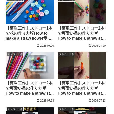
【簡単工作】ストロー1本
【簡単工作】ストロー2本
で花の作り方💡How to
で可愛い星の作り方🌟
make a straw flower🌟 –
How to make a straw star
簡単結び方辞典 / How to
💡7分で完成！おしゃれな
2026.07.20
2026.07.20
tie
立体お星さまの折り方
♡DIY・部屋飾り・七夕・
ストロー工作
ストロー工作
クリスマス craftスタ
ー・스타・별 – 簡単結び
方辞典 / How to tie
【簡単工作】ストロー2本
【簡単工作】ストロー1本
で可愛い星の作り方🌟
で可愛い星の作り方🌟
How to make a straw star
How to make a straw star
💡7分で完成！おしゃれな
💡1分で完成！おしゃれな
2026.07.13
2026.07.13
立体お星さまの折り方
立体お星さまの折り方
♡DIY・部屋飾り・七夕・
♡DIY・部屋飾り・七夕・
ストロー工作
ストロー工作
クリスマス craftスタ
クリスマス craftスタ