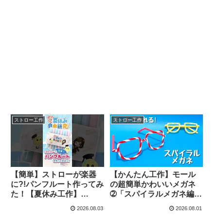
ストロー工作
ストロー工作
【簡単】ストローが楽器
【かんたん工作】モール
に?!パンフルート作ってみ
の超簡単かわいいメガネ
た！【夏休み工作】
➁「スパイラルメガネ編」
#shorts #雑学 #夏休み –
作り方【ストロー】変身
2026.08.03
2026.08.01
パテすけの知的財産解説
工作・おしゃれ工作 – ち