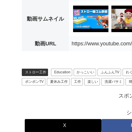
動画サムネイル
動画URL
https://www.youtube.co
ストロー工作
Education
かっこいい
ふんふんTV
わ
ボンボンTV
夏休み工作
工作
楽しい
洗濯バサミ
スポ
シ
X