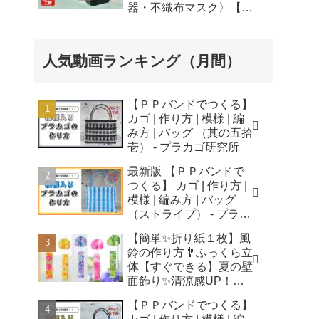
器・不織布マスク〉【自
由研究】簡単！遊べる工
作・廃材手作りおもちゃ
- ちゃんねるできたくん
人気動画ランキング（月間）
【ＰＰバンドでつくる】
カゴ | 作り方 | 模様 | 編
み方 | バッグ （其の五拾
壱） - プラカゴ研究所
最新版 【ＰＰバンドで
つくる】 カゴ | 作り方 |
模様 | 編み方 | バッグ
（ストライプ） - プラカ
ゴ研究所
【簡単✨折り紙１枚】風
鈴の作り方🎐ふっくら立
体【すぐできる】夏の壁
面飾り✨清涼感UP！無
音風鈴 How to Make
【ＰＰバンドでつくる】
Origami Wind Chimes -