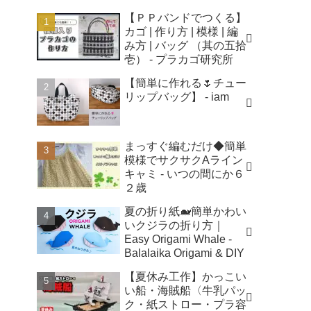
【ＰＰバンドでつくる】
カゴ | 作り方 | 模様 | 編
み方 | バッグ （其の五拾
壱） - プラカゴ研究所
【簡単に作れる🌷チュー
リップバッグ】 - iam
まっすぐ編むだけ◆簡単
模様でサクサクAライン
キャミ - いつの間にか６
２歳
夏の折り紙🐋簡単かわい
いクジラの折り方｜
Easy Origami Whale -
Balalaika Origami & DIY
【夏休み工作】かっこい
い船・海賊船〈牛乳パッ
ク・紙ストロー・プラ容