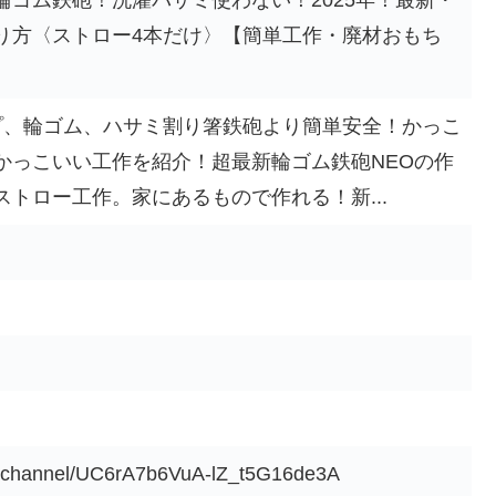
輪ゴム鉄砲！洗濯バサミ使わない！2025年！最新・
り方〈ストロー4本だけ〉【簡単工作・廃材おもち
プ、輪ゴム、ハサミ割り箸鉄砲より簡単安全！かっこ
かっこいい工作を紹介！超最新輪ゴム鉄砲NEOの作
トロー工作。家にあるもので作れる！新...
m/channel/UC6rA7b6VuA-lZ_t5G16de3A