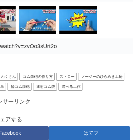
m/watch?v=zvOo3sUrt2o
くわくさん
ゴム鉄砲の作り方
ストロー
ノージーのひらめき工房
簡単
輪ゴム鉄砲
連射ゴム銃
遊べる工作
ンサーリンク
ェアする
Facebook
はてブ