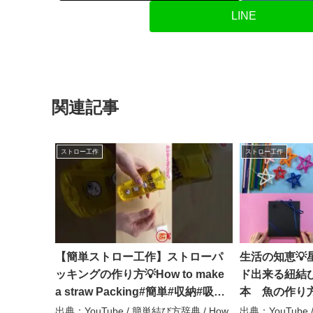
LINE
関連記事
ストロー工作
ストロー工作
【簡単ストロー工作】ストローパ
生活の知恵💡
ッキングの作り方💡How to make
ド出来る紐結
a straw Packing#簡単#収納#吸管#
本 魚の作り方✨w
旅行#キャンプ#빨대#遠征#お泊ま
ーカー#スト
出典：YouTube / 簡単結び方辞典 / How
出典：YouTube 