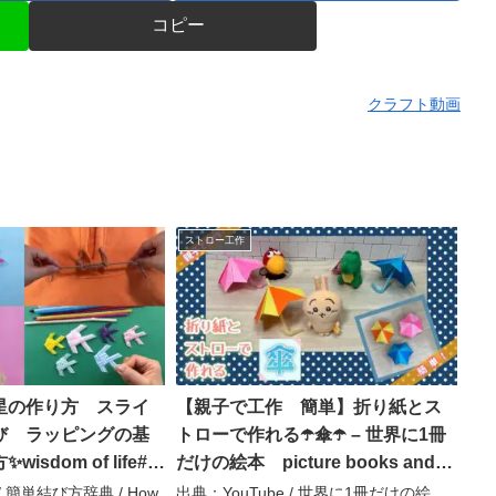
コピー
クラフト動画
ストロー工作
星の作り方 スライ
【親子で工作 簡単】折り紙とス
び ラッピングの基
トローで作れる☂️傘☂️ – 世界に1冊
isdom of life#パ
だけの絵本 picture books and
ロー工作#簡単結び方
craft channel
/ 簡単結び方辞典 / How
出典：YouTube / 世界に1冊だけの絵