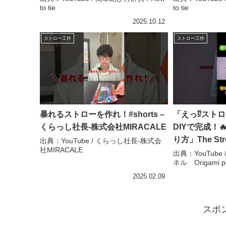
to tie
to tie
り#工作#折り方#結び方#ストロー
#lifehack
#DIY – 簡単結び方辞典 / How to tie
折疊#DIY – 
2025.10.12
to tie
ストロー工作
ストロー工作
暴れるストローを作れ！#shorts –
「えっ⁉️スト
くらっし社長-株式会社MIRACALE
DIYで完成！
り方」The Stro
出典：YouTube / くらっし社長-株式会
社MIRACALE
completed D
出典：YouTube
ネル Origami pap
チャンネル Orig
2025.02.09
スポ