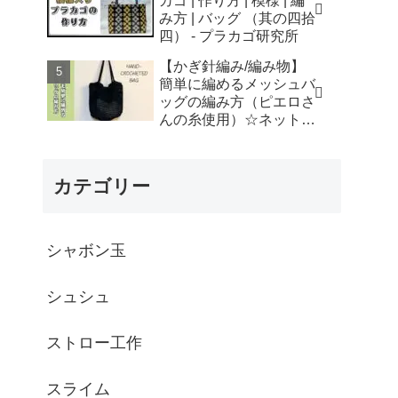
カゴ | 作り方 | 模様 | 編
はなみこと
み方 | バッグ （其の四拾
四） - プラカゴ研究所
【かぎ針編み/編み物】
簡単に編めるメッシュバ
ッグの編み方（ピエロさ
んの糸使用）☆ネットバ
ッグ☆How to crochet
mesh bag/tutorial - そろ
そろはじめよう
カテゴリー
☆crochet
シャボン玉
シュシュ
ストロー工作
スライム