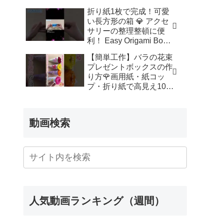
ッズルーム
折り紙1枚で完成！可愛
い長方形の箱 💎 アクセ
サリーの整理整頓に便
利！ Easy Origami Box |
Rectangle Box | 摺紙 盒
【簡単工作】バラの花束
子 クリスマス 箱 は
プレゼントボックスの作
こ – Origami hana’s
り方🌹画用紙・紙コッ
channel
プ・折り紙で高見え100
均DIY✨言葉なしで丁
寧！子供からシニアのレ
クリエーション／How to
動画検索
make a rose – 簡単結び
方辞典 / How to tie
人気動画ランキング（週間）