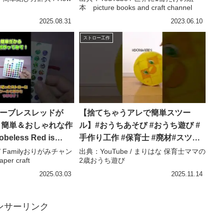
本 picture books and craft channel
s#紐#畳み方#접는방법#
簡単結び方辞典 / How
2025.08.31
2023.06.10
ストロー工作
ローブレスレッドが
【捨てちゃうアレで簡単スツー
🔥簡単＆おしゃれな作
ル】#おうちあそび #おうち遊び #
beless Red is
手作り工作 #保育士 #廃材#スツー
IY! – Familyおりがみ
ル#手作り #まりはな – まりはな 保
 / Familyおりがみチャン
出典：YouTube / まりはな 保育士ママの
er craft
2歳おうち遊び
ami paper craft
育士ママの2歳おうち遊び
2025.03.03
2025.11.14
ンサーリンク