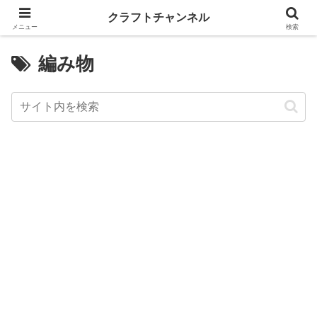
クラフトチャンネル
メニュー
検索
編み物