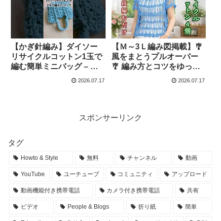
【かぎ針編み】ダイソー
【Ｍ～3Ｌ編み図掲載】🎐
リサイクルコットン1玉で
風をまとうプルオーバー
編む簡単ミニバッグ – あ
🎐 編み方とコツをゆっく
ばちゃんねる
り解説 #編み物#かぎ針
2026.07.17
2026.07.17
編み#簡単 – 暮らしを編む
日本ヴォーグ社講師
スポンサーリンク
タグ
Howto & Style
無料
チャンネル
動画
YouTube
ユーチューブ
コミュニティ
アップロード
動画機能付き携帯電話
カメラ付き携帯電話
共有
ビデオ
People & Blogs
折り紙
簡単