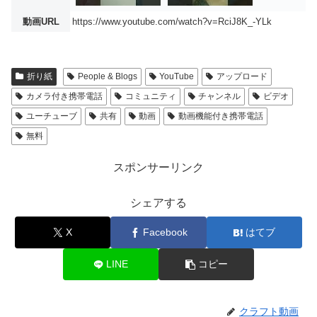
動画URL
https://www.youtube.com/watch?v=RciJ8K_-YLk
折り紙
People & Blogs
YouTube
アップロード
カメラ付き携帯電話
コミュニティ
チャンネル
ビデオ
ユーチューブ
共有
動画
動画機能付き携帯電話
無料
スポンサーリンク
シェアする
X
Facebook
はてブ
LINE
コピー
クラフト動画