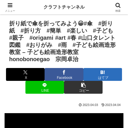
クラフトチャンネル
メニュー
検索
折り紙で傘を折ってみよう😀#傘 #折り
紙 #折り方 #簡単 #楽しい #子ども
#親子 #origami #art #春 #山口タレント
図鑑 #おりがみ #雨 #子ども絵画造形
教室 – 子ども絵画造形教室
honobonoegao 宗岡卓治
X
Facebook
はてブ
LINE
コピー
2023.04.03
2023.04.04