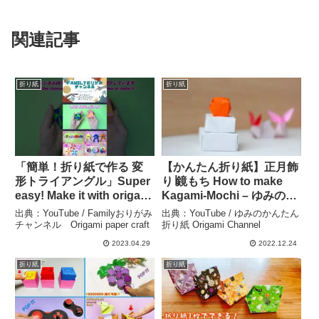
関連記事
折り紙
折り紙
「簡単！折り紙で作る 変
【かんたん折り紙】正月飾
形トライアングル」Super
り∣鏡もち How to make
easy! Make it with origami
Kagami-Mochi – ゆみのか
turnip #shorts – Familyお
んたん折り紙 Origami
出典：YouTube / Familyおりがみ
出典：YouTube / ゆみのかんたん
りがみチャンネル
Channel
チャンネル Origami paper craft
折り紙 Origami Channel
Origami paper craft
2023.04.29
2022.12.24
折り紙
折り紙