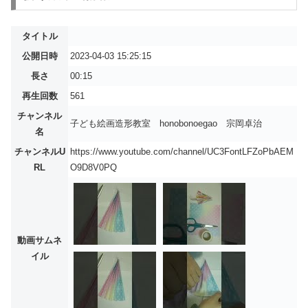
タイトル
公開日時
2023-04-03 15:25:15
長さ
00:15
再生回数
561
チャンネル
子ども絵画造形教室 honobonoegao 宗岡卓治
名
チャンネルU
https://www.youtube.com/channel/UC3FontLFZoPbAEM
RL
O9D8V0PQ
動画サムネ
イル