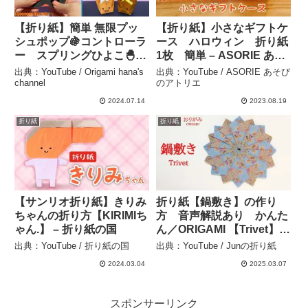
【折り紙】簡単 無限プッ
【折り紙】小さなギフトケ
シュポップ🍇コントローラ
ース ハロウィン 折り紙
ー スプリングひよこ🐣
1枚 簡単 – ASORIE あそ
How to make POP IT
びのアトリエ
出典：YouTube / Origami hana's
出典：YouTube / ASORIE あそび
Fidget toy#葡萄#おもちゃ
channel
のアトリエ
#玩具#장난감#팝잇#折り
2024.07.14
2023.08.19
方#おりがみ#origami –
折り紙
折り紙
Origami hana’s channel
【サンリオ折り紙】きりみ
折り紙【鍋敷き】の作り
ちゃんの折り方【KIRIMIち
方 音声解説あり かんた
ゃん.】 – 折り紙の国
ん／ORIGAMI 【Trivet】
with subtitles – Junの折り
出典：YouTube / 折り紙の国
出典：YouTube / Junの折り紙
紙
2024.03.04
2025.03.07
スポンサーリンク