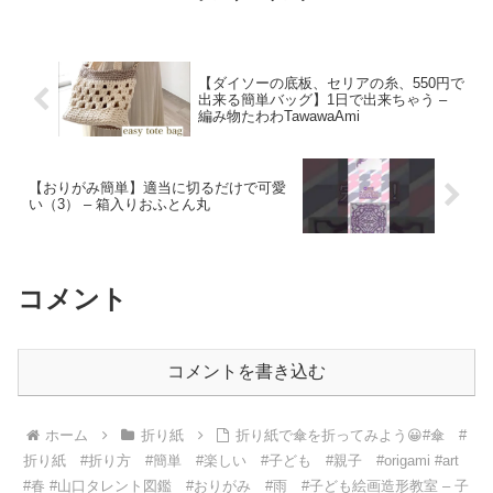
【ダイソーの底板、セリアの糸、550円で
出来る簡単バッグ】1日で出来ちゃう –
編み物たわわTawawaAmi
【おりがみ簡単】適当に切るだけで可愛
い（3） – 箱入りおふとん丸
コメント
コメントを書き込む
ホーム
折り紙
折り紙で傘を折ってみよう😀#傘 #
折り紙 #折り方 #簡単 #楽しい #子ども #親子 #origami #art
#春 #山口タレント図鑑 #おりがみ #雨 #子ども絵画造形教室 – 子