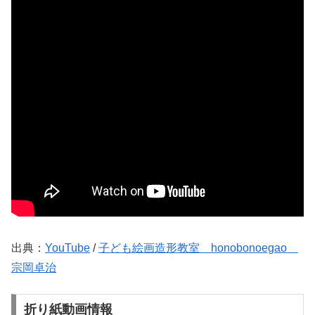
出典：
YouTube
/
子ども絵画造形教室 honobonoegao
宗岡卓治
折り紙動画情報