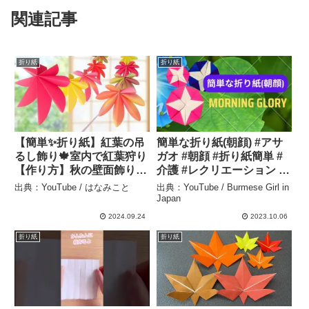
関連記事
折り紙
折り紙
【簡単✨折り紙】紅葉の吊
簡単な折り紙(朝顔) #アサ
るし飾り🍁室内で紅葉狩り
ガオ #朝顔 #折り紙簡単 #
【作り方】秋の壁面飾り🍂
介護 #レクリエーション –
楓 DIY How to make
Burmese Girl in Japan
出典：YouTube / はなみこと
出典：YouTube / Burmese Girl in
paper maple.leaf. paper
Japan
craft – はなみこと
2024.09.24
2023.10.06
折り紙
折り紙