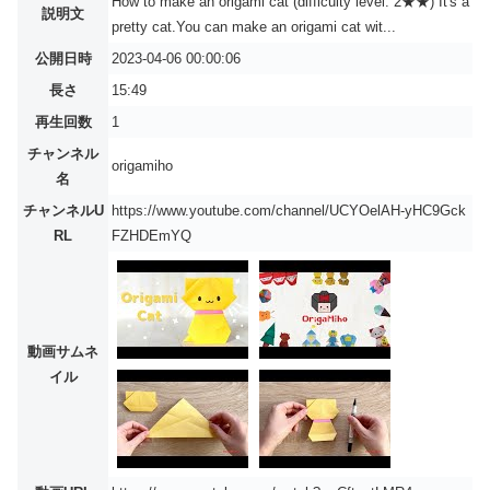
How to make an origami cat (difficulty level: 2★★) It's a
説明文
pretty cat.You can make an origami cat wit...
公開日時
2023-04-06 00:00:06
長さ
15:49
再生回数
1
チャンネル
origamiho
名
チャンネルU
https://www.youtube.com/channel/UCYOelAH-yHC9Gck
RL
FZHDEmYQ
動画サムネ
イル