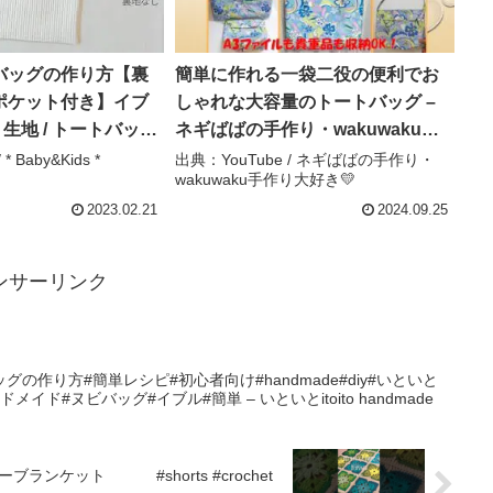
バッグの作り方【裏
簡単に作れる一袋二役の便利でお
ポケット付き】イブ
しゃれな大容量のトートバッグ –
ト生地 / トートバッグ
ネギばばの手作り・wakuwaku手
s * Handmade
作り大好き💛
* Baby&Kids *
出典：YouTube / ネギばばの手作り・
wakuwaku手作り大好き💛
2023.02.21
2024.09.25
ンサーリンク
の作り方#簡単レシピ#初心者向け#handmade#diy#いといと
ンドメイド#ヌビバッグ#イブル#簡単 – いといとitoito handmade
フラワーブランケット #shorts #crochet