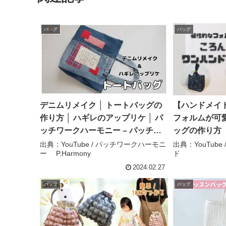
バッグ
バッグ
デニムリメイク │ トートバッグの
【ハンドメイ
作り方 │ ハギレのアップリケ │ パ
フォルムが可
ッチワークハーモニー – パッチワ
ッグの作り方
ークハーモニー P.Harmony
ートバッグ 
出典：YouTube / パッチワークハーモニ
出典：YouTub
ー P.Harmony
ド
提げバッグ 
れる DIY sew
2024.02.27
のハンドメイ
バッグ
バッグ