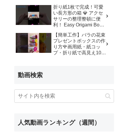
ッズルーム
折り紙1枚で完成！可愛
い長方形の箱 💎 アクセ
サリーの整理整頓に便
利！ Easy Origami Box |
Rectangle Box | 摺紙 盒
【簡単工作】バラの花束
子 クリスマス 箱 は
プレゼントボックスの作
こ – Origami hana’s
り方🌹画用紙・紙コッ
channel
プ・折り紙で高見え100
均DIY✨言葉なしで丁
寧！子供からシニアのレ
クリエーション／How to
動画検索
make a rose – 簡単結び
方辞典 / How to tie
人気動画ランキング（週間）