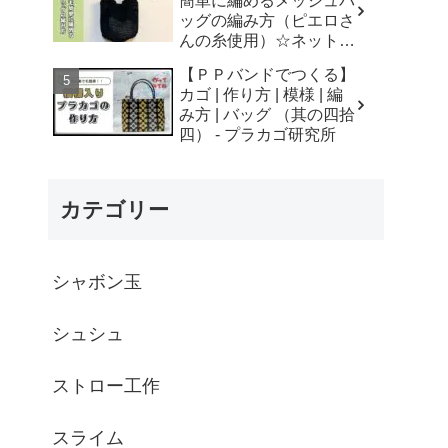
簡単に編めるメッシュバ
はなみこと
ッグの編み方（ピエロさ
んの糸使用）☆ネットバ
ッグ☆How to crochet
【ＰＰバンドでつくる】
mesh bag/tutorial - そろ
カゴ | 作り方 | 模様 | 編
そろはじめよう
み方 | バッグ （其の四拾
☆crochet
四） - プラカゴ研究所
カテゴリー
シャボン玉
シュシュ
ストロー工作
スライム