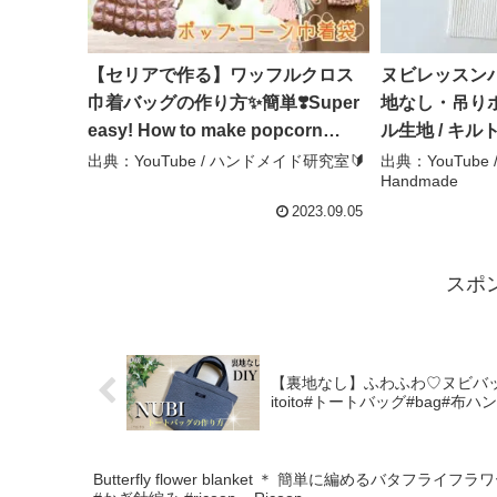
【セリアで作る】ワッフルクロス
ヌビレッスン
巾着バッグの作り方✨簡単❣️Super
地なし・吊り
easy! How to make popcorn
ル生地 / キル
drawstring bags#100均diy – ハン
– * Baby&Kid
出典：YouTube / ハンドメイド研究室🔰
出典：YouTube / 
Handmade
ドメイド研究室🔰
2023.09.05
スポ
【裏地なし】ふわふわ♡ヌビバッグ
itoito#トートバッグ#bag#布ハ
Butterfly flower blanket ＊ 簡単に編めるバタフライ