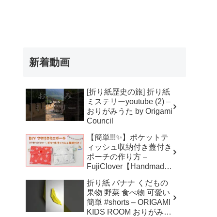
新着動画
[折り紙歴史の旅] 折り紙
ミステリーyoutube (2) –
おりがみうた by Origami
Council
【簡単!!!✨】ポケットテ
ィッシュ収納付き蓋付き
ポーチの作り方 –
FujiClover【Handmade
】
折り紙 バナナ くだもの
果物 野菜 食べ物 可愛い
簡単 #shorts – ORIGAMI
KIDS ROOM おりがみキ