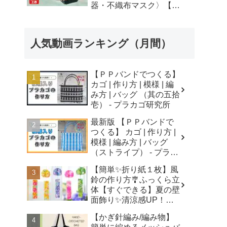
器・不織布マスク〉【自
由研究】簡単！遊べる工
作・廃材手作りおもちゃ
- ちゃんねるできたくん
人気動画ランキング（月間）
【ＰＰバンドでつくる】
カゴ | 作り方 | 模様 | 編
み方 | バッグ （其の五拾
壱） - プラカゴ研究所
最新版 【ＰＰバンドで
つくる】 カゴ | 作り方 |
模様 | 編み方 | バッグ
（ストライプ） - プラカ
ゴ研究所
【簡単✨折り紙１枚】風
鈴の作り方🎐ふっくら立
体【すぐできる】夏の壁
面飾り✨清涼感UP！無
音風鈴 How to Make
【かぎ針編み/編み物】
Origami Wind Chimes -