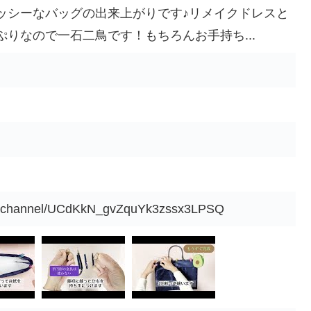
ッシーなバッグの出来上がりです♪リメイクドレスと
りなので一石二鳥です！もちろんお手持ち...
om/channel/UCdKkN_gvZquYk3zssx3LPSQ