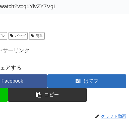
m/watch?v=q1YivZY7VgI
ギレ
バッグ
簡単
ンサーリンク
ェアする
Facebook
はてブ
コピー
クラフト動画