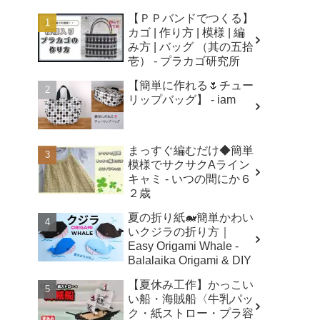
【ＰＰバンドでつくる】
カゴ | 作り方 | 模様 | 編
み方 | バッグ （其の五拾
壱） - プラカゴ研究所
【簡単に作れる🌷チュー
リップバッグ】 - iam
まっすぐ編むだけ◆簡単
模様でサクサクAライン
キャミ - いつの間にか６
２歳
夏の折り紙🐋簡単かわい
いクジラの折り方｜
Easy Origami Whale -
Balalaika Origami & DIY
【夏休み工作】かっこい
い船・海賊船〈牛乳パッ
ク・紙ストロー・プラ容