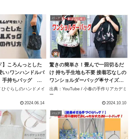
バッグ
ド】ころんっとした
驚きの簡単さ！畳んで一回切るだ
愛い♪ワンハンドルバ
け 持ち手生地も不要 接着芯なしの
 手持ちバッグ ト
ワンショルダーバッグ🌟サイズ調
マチありバッグ 手
節も超簡単です♡ポケットの付け
e / ひぐらしのハンドメイ
出典：YouTube / 小春の手作りアカデミ
ー
型紙なし 簡単に作
方も解説！ – 小春の手作りアカデ
ing bag – ひぐらし
ミー
2024.06.14
2024.10.10
ド
バッグ