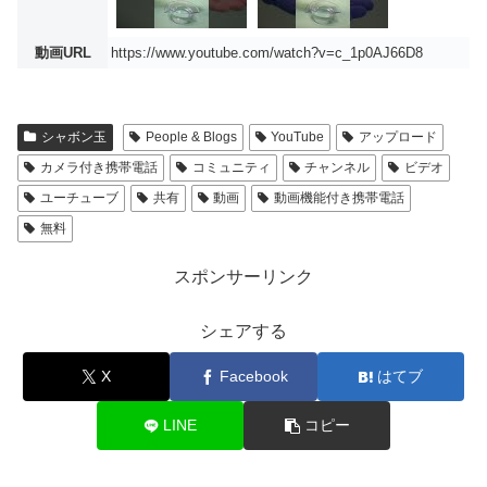
動画URL
https://www.youtube.com/watch?v=c_1p0AJ66D8
シャボン玉
People & Blogs
YouTube
アップロード
カメラ付き携帯電話
コミュニティ
チャンネル
ビデオ
ユーチューブ
共有
動画
動画機能付き携帯電話
無料
スポンサーリンク
シェアする
X
Facebook
はてブ
LINE
コピー