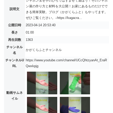
シャボン玉を手のひらではずませて遊ぼう！そのシャボ
ン液の作り方と材料を大公開！お家にあるものだけでで
説明文
きる簡単実験。ブログ（かがくらふと）もやってます。
ぜひご覧ください。↓https://kagacra...
公開日時
2023-04-14 20:53:40
長さ
01:00
再生回数
1363
チャンネル
かがくらふとチャンネル
名
チャンネルU
https://www.youtube.com/channel/UCcQhtzyanAt_EraR
RL
Qwxkpjg
動画サムネ
イル