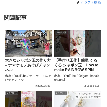
クラフト動画
関連記事
シャボン玉
シャボン玉
大きなシャボン玉の作り方
【手作り工作】簡単 くる
– ナマケモノあそびチャン
くる シャボン玉 How to
ネル
make RAINBOW SPIN
TOY#おもちゃ
出典：YouTube / ナマケモノあそ
出典：YouTube / Origami hana's
#toy#खिलौने#игрушка#玩
びチャンネル
channel
具#장난감#彩虹旋转#レイ
2023.05.20
2025.08.30
ンボースティック#作り方
シャボン玉
シャボン玉
– Origami hana’s channel