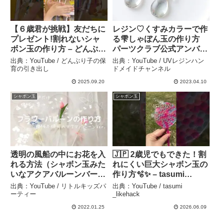
【６歳君が挑戦】友だちに
レジン♡くすみカラーで作
プレゼント!割れないシャ
る雫しゃぼん玉の作り方
ボン玉の作り方 – どんぶり
パーツクラブ公式アンバサ
子の保育の引き出し
ダー PARTSCLUB しずく
出典：YouTube / どんぶり子の保
出典：YouTube / UVレジンハン
How to make resin
育の引き出し
ドメイドチャンネル
accessories. – UVレジン
2025.09.20
2023.04.10
ハンドメイドチャンネル
シャボン玉
シャボン玉
透明の風船の中にお花を入
🇯🇵 2歳児でもできた！割
れる方法（シャボン玉みた
れにくい巨大シャボン玉の
いなアクアバルーンバージ
作り方🫧✨ – tasumi
ョン）フラワーバルーン –
_likehack
出典：YouTube / リトルキッズパ
出典：YouTube / tasumi
リトルキッズパーティー
ーティー
_likehack
2022.01.25
2026.06.09