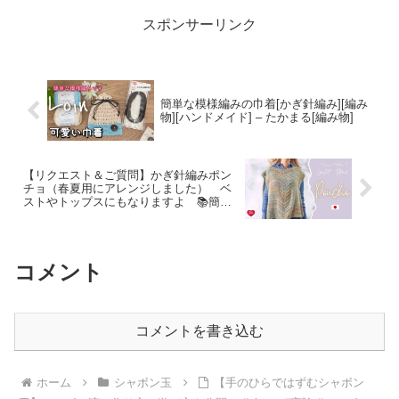
スポンサーリンク
簡単な模様編みの巾着[かぎ針編み][編み
物][ハンドメイド] – たかまる[編み物]
【リクエスト＆ご質問】かぎ針編みポン
チョ（春夏用にアレンジしました） ベ
ストやトップスにもなりますよ 📚簡単
海外パターン〔Red Heart〕 – Susanna’s
Hobbies R.
コメント
コメントを書き込む
ホーム
シャボン玉
【手のひらではずむシャボン