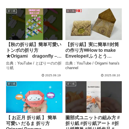
折り紙
折り紙
【秋の折り紙】簡単可愛い
【折り紙】実に簡単‼封筒
トンボの折り方
の作り方✉How to make
★Origami dragonfly –
Envelope#ふうとう
とぽりーのの折り紙
#envelope#信封#小红包
出典：YouTube / とぽりーのの折
出典：YouTube / Origami hana's
#sobre#봉투#折り方#おり
り紙
channel
がみ#origami#摺紙#折纸#
2025.09.19
2025.08.10
종이접기#easy – Origami
折り紙
折り紙
hana’s channel
【 お正月 折り紙 】 簡単
薗部式ユニットの組み方 #
可愛い だるま 折り方
折り紙 #折り紙アート #折