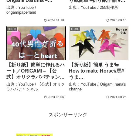
Origami Daruma –
り紙簡単 #折り紙作品 #折
origamipaperland
り紙遊び #折り紙かわいい
出典：YouTube /
出典：YouTube / 255制作所
#折り紙チュートリアル #
origamipaperland
折り紙好きと繋がりたい
2024.01.10
2025.09.15
#shorts #short – 255制作
折り紙
折り紙
所
【折り紙】簡単に作れるハ
【折り紙】簡単 うま🐎
ート／ORIGAMI – 【公
How to make Horse#馬#
式】オリクラパパチャンネ
うま
ル
#Horse#घोड़ा#Kuda#Égua
出典：YouTube / 【公式】オリク
出典：YouTube / Origami hana's
#Cavalo#말#馬#ม้า#折り
ラパパチャンネル
channel
方#おりがみ#origami#摺
2023.06.06
2024.08.25
紙#종이접기#DIY –
Origami hana’s channel
スポンサーリンク