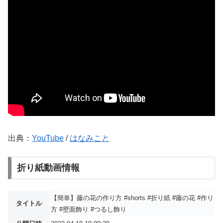
出典：
YouTube
/
はなみこと
折り紙動画情報
【簡単】藤の花の作り方 #shorts #折り紙 #藤の花 #作り
タイトル
方 #壁面飾り #つるし飾り