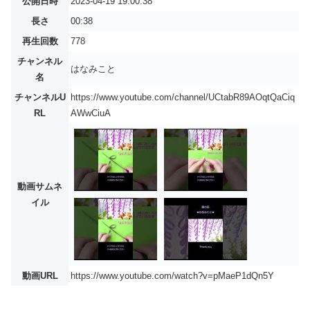
公開日時
2023-04-19 19:00:38
長さ
00:38
再生回数
778
チャンネル
はなみこと
名
チャンネルU
https://www.youtube.com/channel/UCtabR89AOqtQaCiq
RL
AWwCiuA
動画サムネ
イル
動画URL
https://www.youtube.com/watch?v=pMaeP1dQn5Y