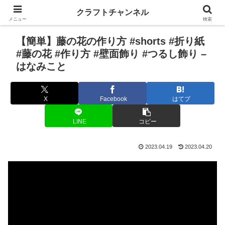
クラフトチャンネル
メニュー
検索
【簡単】藤の花の作り方 #shorts #折り紙
#藤の花 #作り方 #壁面飾り #つるし飾り –
はなみこと
X
Facebook
はてブ
LINE
コピー
2023.04.19
2023.04.20