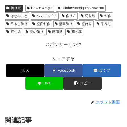
折り紙
Howto & Style
uctabr89aoqtqaciqawwciua
はなみこと
ハンドメイド
作り方
切り絵
制作
吊るし飾り
壁面制作
壁面飾り
壁飾り
手作り
折り紙
春の飾り
画用紙
藤の花
スポンサーリンク
シェアする
X
Facebook
はてブ
LINE
コピー
クラフト動画
関連記事