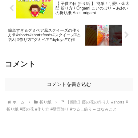
【 子供の日 折り紙 】 簡単 ! 可愛い 金太
郎 折り方 / Origami こいのぼり – あおい
の折り紙 Aoi’s origami
簡単すぎるグミベア風スクイーズの作り
方🍭#shorts#shortsfeeds#スクイーズ#스
퀴시 #作り方#グミベア#diytoys#て作り
おもちゃ#スライム – リトルキッズパー
ティー
コメント
コメントを書き込む
ホーム
折り紙
【簡単】藤の花の作り方 #shorts #
折り紙 #藤の花 #作り方 #壁面飾り #つるし飾り – はなみこと