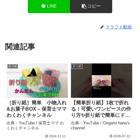
LINE
コピー
クラフト動画
関連記事
折り紙
折り紙
［折り紙］簡単 小物入れ
【簡単折り紙】1枚で折れ
&お菓子BOX – 保育士ママ
る！可愛いワンピースの作
わくわくチャンネル
り方✨折り紙で簡単にドレ
スを作ろう👗Easy
出典：YouTube / 保育士ママ わ
出典：YouTube / Origami hana's
Origami Dress | 摺紙 連身
くわくチャンネル
channel
裙 | 종이접기 – Origami
2024.11.11
2026.07.22