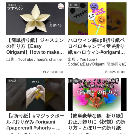
hana’s channel
折り紙
折り紙
【簡単折り紙】ジャスミン
ハロウィン感up‼️折り紙ペ
の作り方【Easy
ロペロキャンディ💙 #折り
Oirigami】How to make
紙 #ハロウィン#origami
Paper jasmine 종이접기
#halloween –
出典：YouTube / hana's channel
出典：YouTube /
재스민 꽃 折纸 茉莉
SodaCatEasyOrigami 簡
SodaCatEasyOrigami 簡単折り紙
花 flower 星 花びら5
単折り紙
2023.09.08
2025.10.09
枚 おりがみ – hana’s
折り紙
折り紙
channel
【#折り紙】#マジックボー
【簡単豪華な鶴 折り紙】
ル #おりがみ #origami
お正月飾りに《祝鶴》の折
#papercraft #shorts – ト
り方 – とぽりーの折り紙
マトうまチャンネル