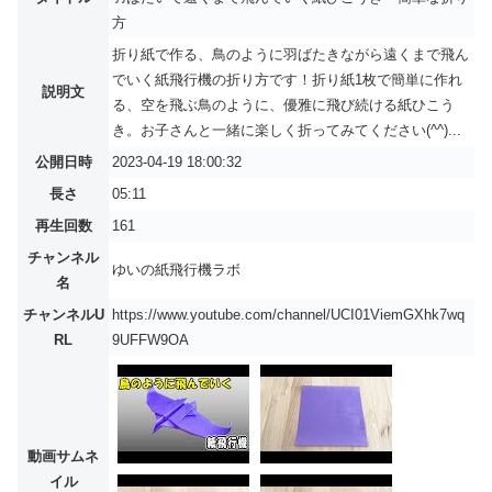
方
折り紙で作る、鳥のように羽ばたきながら遠くまで飛ん
でいく紙飛行機の折り方です！折り紙1枚で簡単に作れ
説明文
る、空を飛ぶ鳥のように、優雅に飛び続ける紙ひこう
き。お子さんと一緒に楽しく折ってみてください(^^)...
公開日時
2023-04-19 18:00:32
長さ
05:11
再生回数
161
チャンネル
ゆいの紙飛行機ラボ
名
チャンネルU
https://www.youtube.com/channel/UCI01ViemGXhk7wq
RL
9UFFW9OA
動画サムネ
イル