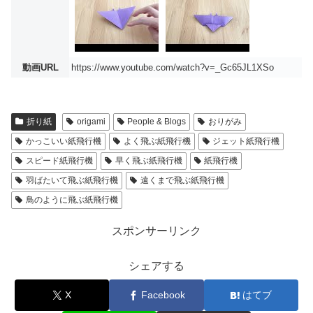
動画URL
https://www.youtube.com/watch?v=_Gc65JL1XSo
折り紙
origami
People & Blogs
おりがみ
かっこいい紙飛行機
よく飛ぶ紙飛行機
ジェット紙飛行機
スピード紙飛行機
早く飛ぶ紙飛行機
紙飛行機
羽ばたいて飛ぶ紙飛行機
遠くまで飛ぶ紙飛行機
鳥のように飛ぶ紙飛行機
スポンサーリンク
シェアする
X
Facebook
はてブ