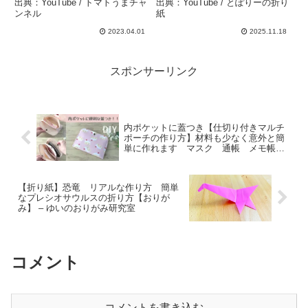
出典：YouTube / トマトうまチャ
出典：YouTube / とぽりーの折り
ンネル
紙
2023.04.01
2025.11.18
スポンサーリンク
内ポケットに蓋つき【仕切り付きマルチ
ポーチの作り方】材料も少なく意外と簡
単に作れます マスク 通帳 メモ帳な
ど色々なものを入れて使えます – ひーと
んチャンネル
【折り紙】恐竜 リアルな作り方 簡単
なプレシオサウルスの折り方【おりが
み】 – ゆいのおりがみ研究室
コメント
コメントを書き込む