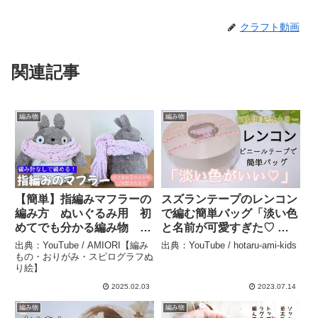
クラフト動画
関連記事
編み物
編み物
【簡単】指編みマフラーの
スズランテープのレンコン
編み方 ぬいぐるみ用 初
で編む簡単バッグ「淡い色
めてでも分かる編み物 セ
と名前が可愛すぎた♡ 」
リアふわもこモール –
かぎ針編み – hotaru-ami-
出典：YouTube / AMIORI【編み
出典：YouTube / hotaru-ami-kids
AMIORI【編みもの・おり
kids
もの・おりがみ・スピログラフぬ
り絵】
がみ・スピログラフぬり
絵】
2025.02.03
2023.07.14
編み物
編み物