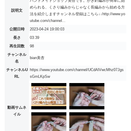
ハンドメイドショップ美杏です。かぎ針編みが簡単に始
められる、くさり編みからじゃなく長編みから始める方
説明文
法を紹介しますチャンネル登録はこちら↓↓http://www.yo
utube.com/channel...
公開日時
2023-04-24 19:00:03
長さ
03:39
再生回数
98
チャンネル
bian美杏
名
チャンネルU
https://www.youtube.com/channel/UCdAlVwcMhz07Jgs
RL
sGmLKpSw
動画サムネ
イル