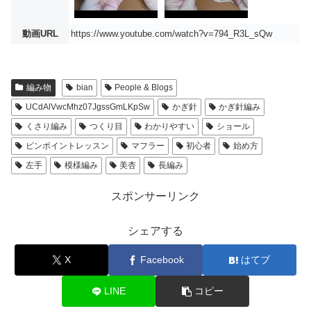
動画URL
https://www.youtube.com/watch?v=794_R3L_sQw
編み物
bian
People & Blogs
UCdAlVwcMhz07JgssGmLKpSw
かぎ針
かぎ針編み
くさり編み
つくり目
わかりやすい
ショール
ピンポイントレッスン
マフラー
初心者
始め方
左手
模様編み
美杏
長編み
スポンサーリンク
シェアする
X
Facebook
はてブ
LINE
コピー