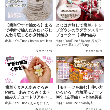
【簡単♡すぐ編める】まる
とじはぎ無しで簡単♪ トッ
で棒針で編んだみたい♡じ
プダウンのラグランスリー
んわり暖まるかぎ針編みの
ブセーター【 棒針編み 】
マフラー – hotaru-ami-
ソックヤーンと並太毛糸を
出典：YouTube / hotaru-ami-kids
出典：YouTube / 編み物 探究♡
kids
引き揃えて編んでみます
ほんわか暮らし♡ Vlog
♪【 Part.3 身ごろをつな
2023.12.05
2022.10.29
げて編みます♪ 】～編み物
編み物
編み物
Vlog 81～ – 編み物 探究♡
ほんわか暮らし♡ Vlog
簡単くまさんあみぐるみ
【モチーフを編む】使い方
Part1・あみぐるみくま・
いろいろ 六角形モチーフ
編み方チュートリアル・か
069（左手編） – bian美杏
ぎ針編み図・teddy bear
出典：YouTube / あみもにょん
出典：YouTube / bian美杏
amigurumi tutorial・코바
2023.05.03
2023.11.04