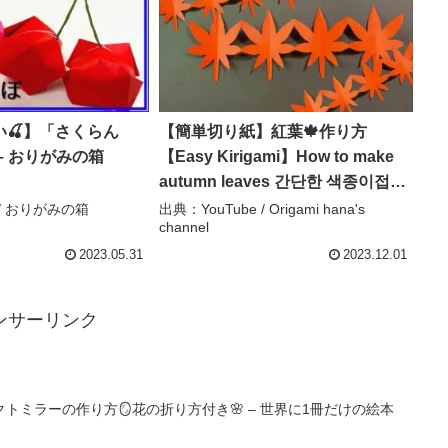
🍒】「さくらん
【簡単切り紙】紅葉🍁作り方
– おりがみの箱
【Easy Kirigami】How to make
autumn leaves 간단한 색종이접기
단풍 简单的折纸 可爱的枫叶
 / おりがみの箱
出典：YouTube / Origami hana's
channel
秋 おりがみ もみじ DIY –
Origami hana’s channel
2023.05.31
2023.12.01
ンサーリンク
トミラーの作り方🪞花の折り方付き🌸 – 世界に1冊だけの絵本