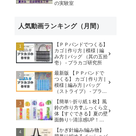
の実験室
人気動画ランキング（月間）
【ＰＰバンドでつくる】
カゴ | 作り方 | 模様 | 編
み方 | バッグ （其の五拾
壱） - プラカゴ研究所
最新版 【ＰＰバンドで
つくる】 カゴ | 作り方 |
模様 | 編み方 | バッグ
（ストライプ） - プラカ
ゴ研究所
【簡単✨折り紙１枚】風
鈴の作り方🎐ふっくら立
体【すぐできる】夏の壁
面飾り✨清涼感UP！無
音風鈴 How to Make
【かぎ針編み/編み物】
Origami Wind Chimes -