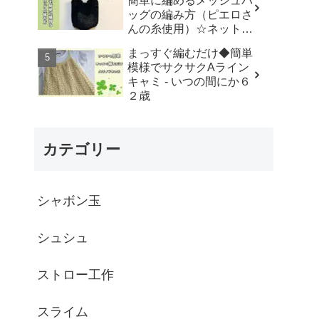
簡単に編めるメッシュバ
はなみこと
ッグの編み方（ピエロさ
んの糸使用）☆ネットバ
ッグ☆How to crochet
まっすぐ編むだけ◆簡単
mesh bag/tutorial - そろ
模様でサクサクAライン
そろはじめよう
キャミ - いつの間にか６
☆crochet
２歳
カテゴリー
シャボン玉
シュシュ
ストロー工作
スライム