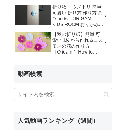
編み物 #ハンドメイド #
折り紙 コウノトリ 簡単
作品制作 #かわいい #編
可愛い 折り方 作り方 鳥
み図 #handmade – てん
#shorts – ORIGAMI
こ
KIDS ROOM おりがみキ
ッズルーム
【秋の折り紙】簡単 可
愛い 1枚から作れるコス
モスの花の作り方
［Origami］How to
Make Cosmos Flowers –
みっつのおりがみ
動画検索
人気動画ランキング（週間）