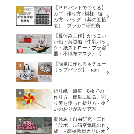
【ＰＰバンドでつくる】
カゴ | 作り方 | 模様 | 編
み方 | バッグ （其の五拾
壱） - プラカゴ研究所
【夏休み工作】かっこい
い船・海賊船〈牛乳パッ
ク・紙ストロー・プラ容
器・不織布マスク〉【自
由研究】簡単！遊べる工
【簡単に作れる🌷チュー
作・廃材手作りおもちゃ
リップバッグ】 - iam
- ちゃんねるできたくん
折り紙 風車 8枚での
作り方 簡単に回る、割
り箸を使った折り方 - ゆ
いのおりがみ研究室
夏休み！自由研究・工作
「段ボール箱空気砲の作
成」 - 高校教員カリレオ