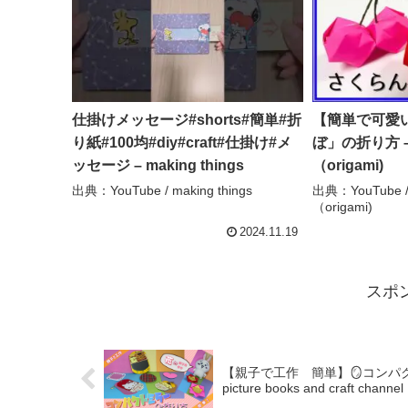
仕掛けメッセージ#shorts#簡単#折
【簡単で可愛い
り紙#100均#diy#craft#仕掛け#メ
ぼ」の折り方 
ッセージ – making things
（origami)
出典：YouTube / making things
出典：YouTube
（origami)
2024.11.19
スポ
【親子で工作 簡単】🪞コンパク
picture books and craft channel