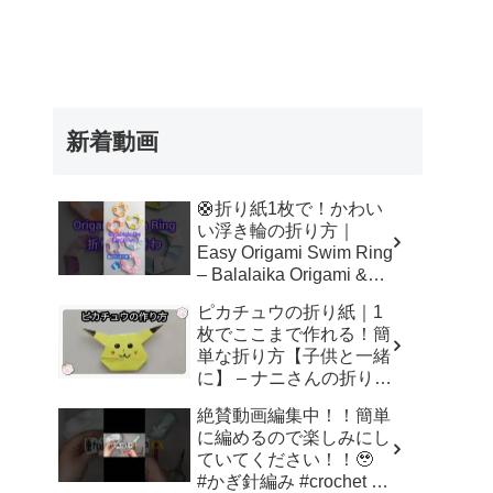
新着動画
🛟折り紙1枚で！かわい
い浮き輪の折り方｜
Easy Origami Swim Ring
– Balalaika Origami &
DIY
ピカチュウの折り紙｜1
枚でここまで作れる！簡
単な折り方【子供と一緒
に】 – ナニさんの折り紙
チャンネル
絶賛動画編集中！！簡単
に編めるので楽しみにし
ていてください！！🥹
#かぎ針編み #crochet #