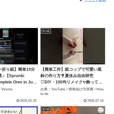
折り紙
ー折り紙】簡単10分
【簡単工作】紙コップで可愛い風
【Sprunki
鈴の作り方🎐夏休み自由研究
plete Oren in Just
♡DIY・100均リメイク✨飾って涼
ily! – Virenia
しい手作り風鈴｜折り紙工作 How
Virenia
出典：YouTube / 簡単結び方辞典 / How
to tie
to make a wind chime ふうりん 涼
を呼ぶインテリア – 簡単結び方辞
2025.02.25
2026.07.16
典 / How to tie
折り紙