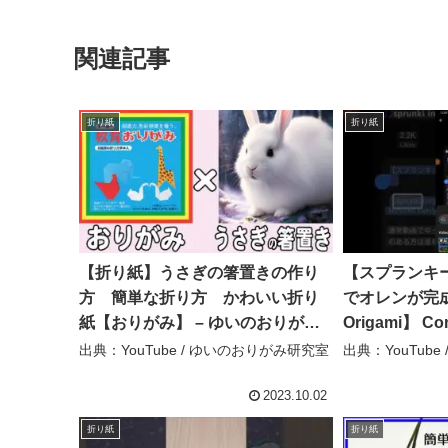
関連記事
折り紙
折り紙
【折り紙】うさぎの箸置きの作り
【スプランキ
方 簡単な折り方 かわいい折り
でオレンが完成♫
紙【おりがみ】 – ゆいのおりがみ
Origami】 Com
研究室
10Minutes Eas
出典：YouTube / ゆいのおりがみ研究室
出典：YouTube / 
2023.10.02
折り紙
折り紙