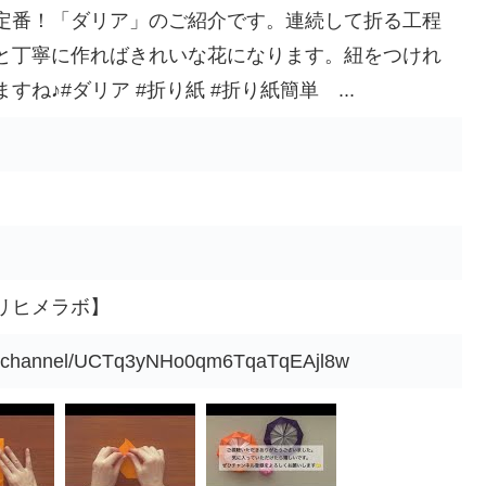
定番！「ダリア」のご紹介です。連続して折る工程
と丁寧に作ればきれいな花になります。紐をつけれ
ね♪#ダリア #折り紙 #折り紙簡単 ...
リヒメラボ】
om/channel/UCTq3yNHo0qm6TqaTqEAjl8w