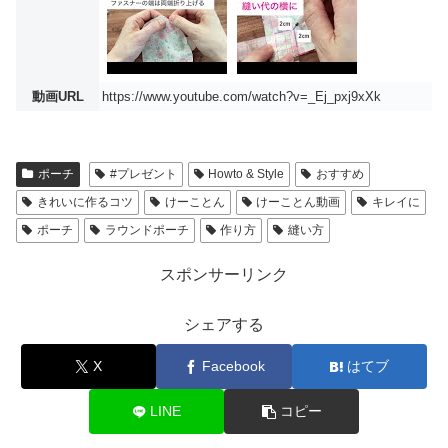
動画URL
https://www.youtube.com/watch?v=_Ej_pxj9xXk
ポーチ
#プレゼント
Howto & Style
おすすめ
きれいに作るコツ
けーことん
けーことん動画
キレイに
ポーチ
ラウンドポーチ
作り方
縫い方
スポンサーリンク
シェアする
X
Facebook
はてブ
LINE
コピー