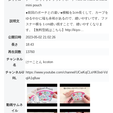
mini pouch
●前回のポーチとの違い●横幅を1cm長くして、カーブを
ゆるやかに端も余裕があるので、縫いやすいです。ファ
説明文
スナー横を１cm縫い残すことで、縫いやすくなりま
す。【無料型紙はこちら】http://kiyo-...
公開日時
2023-05-02 21:02:26
長さ
18:43
再生回数
13760
チャンネル
けーことん kcoton
名
チャンネルU
https://www.youtube.com/channel/UCwKqCLsHK0od-Vd
RL
qlA1q8uw
動画サムネ
イル