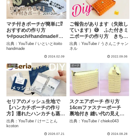
マチ付きポーチが簡単に⁉️
ご報告があります（失敗し
おすすめの作り方
ています）😅 ふた付きミ
✨#pouch#handmade#お
ニポーチの作り方 きちん
すすめ#easypouch#簡単
と縫えたらすごくかわいい
出典：YouTube / いといとitoito
出典：YouTube / うさんこチャン
ハンドメイド#いといと
のです sewing tutorial 私
handmade
ネル
itoito#diy#通帳ケース – い
には難しい形でしたが失敗
2024.02.09
2022.09.06
といとitoito handmade
も経験になるのでよかった
ポーチ
ポーチ
です – うさんこチャンネル
セリアのメッシュ生地で
スクエアポーチ 作り方
【ハンカチポーチの作り
14cmファスナーポーチ
方】濡れたハンカチも蒸れ
裏地付き 縫い代の見えな
ない ポケットにティッシ
い作り方 How to make a
出典：YouTube / けーことん
出典：YouTube / chieko043
ュや除菌シートも入ります
square mini pouch –
kcoton
– けーことん kcoton
chieko043
2026.07.21
2024.08.28