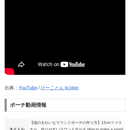
出典：
YouTube
/
けーことん kcoton
ポーチ動画情報
【端のきれいなラウンドポーチの作り方】12cmファス
タイトル
ナー 作りやすいラウンドポーチ How to make a round