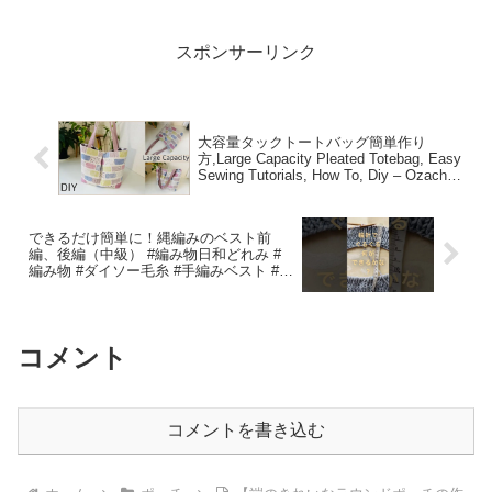
スポンサーリンク
大容量タックトートバッグ簡単作り
方,Large Capacity Pleated Totebag, Easy
Sewing Tutorials, How To, Diy – Ozachan
channel
できるだけ簡単に！縄編みのベスト前
編、後編（中級） #編み物日和どれみ #
編み物 #ダイソー毛糸 #手編みベスト #手
編み – 編み物日和 どれみ♪
コメント
コメントを書き込む