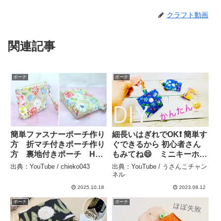
クラフト動画
関連記事
ポーチ
ポーチ
簡単ファスナーポーチ作り
細長いはぎれでOK❗️ 簡単す
方 折マチ付きポーチ作り
ぐできるから 初心者さん
方 裏地付きポーチ How
もみてね😄 ミニキーホル
to make a zipper pouch
ダーポーチの作り方
出典：YouTube / chieko043
出典：YouTube / うさんこチャン
18ｃｍファスナー使用 –
sewing mini bag 金具は１
ネル
chieko043
００円ショップ、縫い付け
2025.10.18
2023.08.12
るスナップボタンでも🙆‍♀️ –
ポーチ
ポーチ
うさんこチャンネル