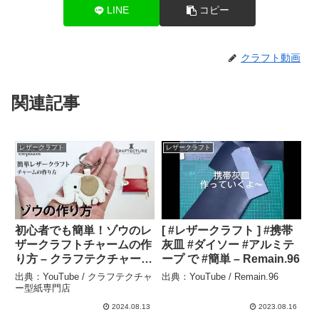
LINE
コピー
クラフト動画
関連記事
レザークラフト
レザークラフト
初心者でも簡単！ゾウのレ
[ #レザークラフト ] #携帯
ザークラフトチャームの作
灰皿 #ダイソー #アルミテ
り方 – クラフテクチャー型
ープ で #簡単 – Remain.96
紙専門店
出典：YouTube / クラフテクチャ
出典：YouTube / Remain.96
ー型紙専門店
2024.08.13
2023.08.16