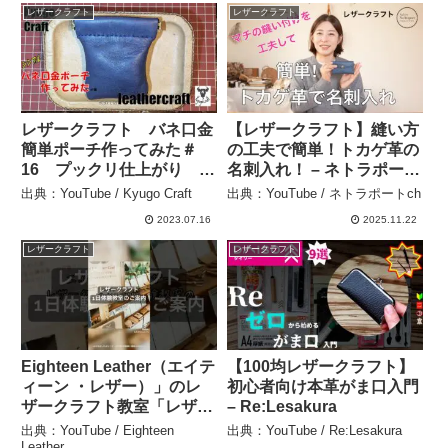
レザークラフト
レザークラフト
レザークラフト バネ口金
【レザークラフト】縫い方
簡単ポーチ作ってみた＃
の工夫で簡単！トカゲ革の
16 プックリ仕上がり 端
名刺入れ！ – ネトラポート
切れで作ってみました。
ch
出典：YouTube / Kyugo Craft
出典：YouTube / ネトラポートch
シンプル簡単作り方 –
2023.07.16
2025.11.22
Kyugo Craft
レザークラフト
レザークラフト
Eighteen Leather（エイテ
【100均レザークラフト】
ィーン ・レザー）」のレ
初心者向け本革がま口入門
ザークラフト教室「レザー
– Re:Lesakura
クラフト1日体験教室」の
出典：YouTube / Eighteen
出典：YouTube / Re:Lesakura
ご案内 – Eighteen Leather
Leather