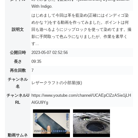
With Indigo.
はじめまして今回は革を藍染め(正確にはインディゴ染
めかな？)をする動画を作ってみました。ポイントは何
説明文
回も遊べるようにジップロックを使って染めてます。撮
影に手間取って色ムラになりましたが、作業を素早く
す...
公開日時
2023-05-07 02:52:56
長さ
09:35
再生回数
7
チャンネル
レザークラフトの小部屋(仮)
名
チャンネルU
https://www.youtube.com/channel/UCAEpClZzASie1jLH
RL
AlGU9Yg
動画サムネ