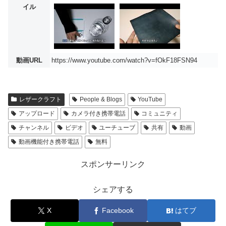
イル
動画URL
https://www.youtube.com/watch?v=fOkF18FSN94
レザークラフト
People & Blogs
YouTube
アップロード
カメラ付き携帯電話
コミュニティ
チャンネル
ビデオ
ユーチューブ
共有
動画
動画機能付き携帯電話
無料
スポンサーリンク
シェアする
X
Facebook
はてブ