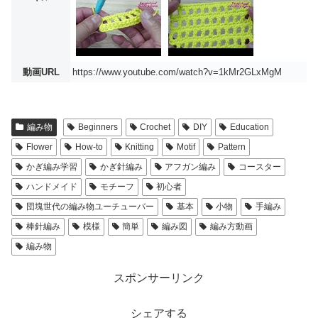
動画URL
https://www.youtube.com/watch?v=1kMr2GLxMgM
編み物
Beginners
Crochet
DIY
Education
Flower
How-to
Knitting
Motif
Pattern
かぎ編み学習
かぎ針編み
アフガン編み
コースター
ハンドメイド
モチーフ
初心者
団塊世代の編み物ユーチューバー
基本
小物
手編み
棒針編み
模様
簡単
編み図
編み方動画
編み物
スポンサーリンク
シェアする