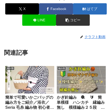
X
Facebook
はてブ
LINE
コピー
クラフト動画
関連記事
編み物
編み物
簡単で可愛いかごバッグの
かぎ針編み 🧶 🔰 簡
編み方をご紹介／浴衣／
単模様 ハンカチ 縁編み
Seria 毛糸 編み物 初心者／
無し 模様編み２５段 ➕