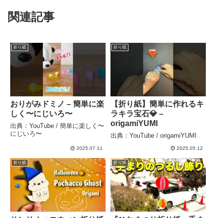
関連記事
折り紙
折り紙
おりがみドミノ – 簡単に楽
【折り紙】簡単に作れるキ
しく〜にじいろ〜
ラキラ宝石💎 –
origamiYUMI
出典：YouTube / 簡単に楽しく〜
にじいろ〜
出典：YouTube / origamiYUMI
2025.07.11
2025.05.12
折り紙
折り紙