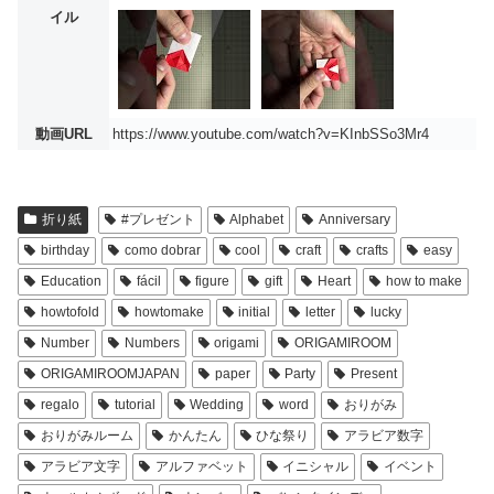
イル
動画URL
https://www.youtube.com/watch?v=KInbSSo3Mr4
折り紙
#プレゼント
Alphabet
Anniversary
birthday
como dobrar
cool
craft
crafts
easy
Education
fácil
figure
gift
Heart
how to make
howtofold
howtomake
initial
letter
lucky
Number
Numbers
origami
ORIGAMIROOM
ORIGAMIROOMJAPAN
paper
Party
Present
regalo
tutorial
Wedding
word
おりがみ
おりがみルーム
かんたん
ひな祭り
アラビア数字
アラビア文字
アルファベット
イニシャル
イベント