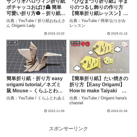
サンリオハロウィン折り紙
『ひなまつり折り紙』手ま
ポチャッコおばけ👻 簡単
りのつるし飾りの作り方
可愛い折り方🎃 – 折り紙お
【簡単折り紙レッスン】 –
ねえさん Origami Lady
簡単!おりがみレッスン
出典：YouTube / 折り紙おねえさ
出典：YouTube / 簡単!おりがみ
ん Origami Lady
レッスン
2024.10.02
2025.01.16
折り紙
折り紙
簡単折り紙・折り方 easy
【簡単折り紙】たい焼きの
origami tutorial／ネズミ
折り方【Easy Origami】
鼠 Mouse – くらふとわあ
How to make Taiyaki 색
く
종이접기 붕어빵 타이야
出典：YouTube / くらふとわあく
出典：YouTube / Origami hana's
키 可爱的折纸 鲷鱼烧
channel
folding paper – Origami
2022.11.06
2024.01.04
hana’s channel
スポンサーリンク