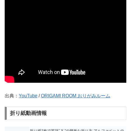
出典：
YouTube
/
ORIGAMI ROOM おりがみルーム
折り紙動画情報
折り紙1枚で英語” Y ”の簡単な折り方 アルファベットの