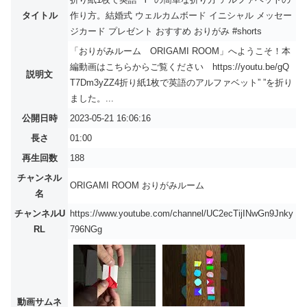
タイトル
作り方。結婚式 ウェルカムボード イニシャル メッセー
ジカード プレゼント おすすめ おりがみ #shorts
「おりがみルーム ORIGAMI ROOM」へようこそ！本
編動画はこちらからご覧ください https://youtu.be/gQ
説明文
T7Dm3yZZ4折り紙1枚で英語のアルファベット” ”を折り
ました。...
公開日時
2023-05-21 16:06:16
長さ
01:00
再生回数
188
チャンネル
ORIGAMI ROOM おりがみルーム
名
チャンネルU
https://www.youtube.com/channel/UC2ecTijINwGn9Jnky
RL
796NGg
動画サムネ