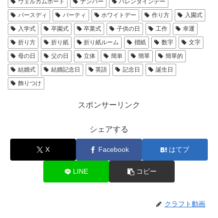
ウェルカムボード
ナンバー
バレンタインデー
バースディ
パーティ
ホワイトデー
作り方
入園式
入学式
卒園式
卒業式
子供の日
工作
幸運
折り方
折り紙
折り紙ルーム
摺紙
数字
文字
母の日
父の日
立体
簡単
簡單
簡單的
結婚式
結婚記念日
英語
記念日
誕生日
飾りつけ
スポンサーリンク
シェアする
X
Facebook
はてブ
LINE
コピー
クラフト動画