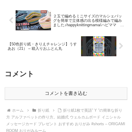
２玉で編めるミニサイズのマルシェバッ
グを簡単で立体感の出る模様編みで編み
ました♪happyknittingmama/ハピママ
100均 seriaの糸 – happyknittingmama/
ハピママ
【50色折り紙・きりえチャレンジ】うす
あお（21） – 箱入りおふとん丸
コメント
コメントを書き込む
ホーム
折り紙
折り紙1枚で英語” Y ”の簡単な折り
方 アルファベットの作り方。結婚式 ウェルカムボード イニシャル
メッセージカード プレゼント おすすめ おりがみ #shorts – ORIGAMI
ROOM おりがみルーム