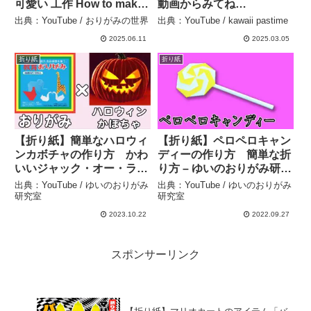
可愛い 工作 How to make
動画からみてね
a Lantern origami – おり
DIY#shorts #short
出典：YouTube / おりがみの世界
出典：YouTube / kawaii pastime
がみの世界
#shortvideo
2025.06.11
2025.03.05
#diy#papercraft#paper#o
rigami #kusudama –
折り紙
折り紙
kawaii pastime
【折り紙】簡単なハロウィ
【折り紙】ペロペロキャン
ンカボチャの作り方 かわ
ディーの作り方 簡単な折
いいジャック・オー・ラン
り方 – ゆいのおりがみ研究
タンの折り方！子供でも作
室
出典：YouTube / ゆいのおりがみ
出典：YouTube / ゆいのおりがみ
れる難しくない10月の折り
研究室
研究室
紙【おりがみ】 – ゆいのお
2023.10.22
2022.09.27
りがみ研究室
スポンサーリンク