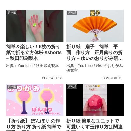
折り紙
折り紙
簡単＆楽しい！6枚の折り
折り紙 扇子 簡単 平
紙で折る立方体🤣 #shorts
面 作り方 正月飾りの折
– 秋田印刷製本
り方 – ゆいのおりがみ研究
室
出典：YouTube / 秋田印刷製本
出典：YouTube / ゆいのおりがみ
研究室
2024.01.12
2023.01.11
折り紙
折り紙
【折り紙】 ぼんぼり の作
折り紙 簡単なユニットで
り方 折り方 折り紙 簡単で
可愛いくす玉作り方は関連