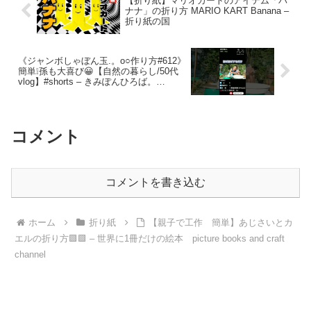
【折り紙】マリオカートのアイテム「バ
ナナ」の折り方 MARIO KART Banana –
折り紙の国
《ジャンボしゃぼん玉.。o○作り方#612》
簡単❕孫も大喜び😀【自然の暮らし/50代
vlog】#shorts – きみぽんひろば。
[kimipon factory]
コメント
コメントを書き込む
ホーム
折り紙
【親子で工作 簡単】あじさいとカ
エルの折り方🟪🟩 – 世界に1冊だけの絵本 picture books and craft
channel