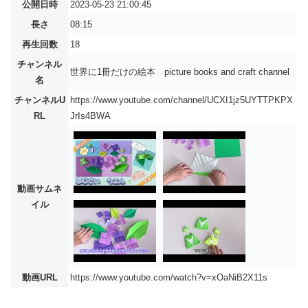
公開日時
2023-05-23 21:00:45
長さ
08:15
再生回数
18
チャンネル
世界に1冊だけの絵本 picture books and craft channel
名
チャンネルU
https://www.youtube.com/channel/UCXI1jz5UYTTPKPX
RL
JrIs4BWA
動画サムネ
イル
動画URL
https://www.youtube.com/watch?v=xOaNiB2X11s