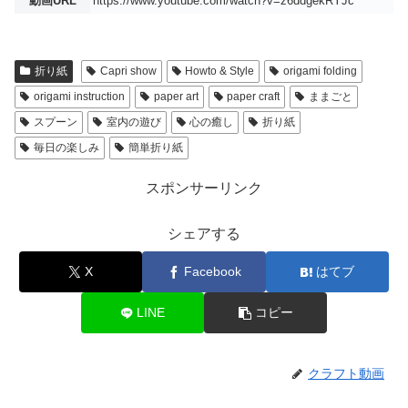
動画URL
https://www.youtube.com/watch?v=z6ddgekRYJc
折り紙
Capri show
Howto & Style
origami folding
origami instruction
paper art
paper craft
ままごと
スプーン
室内の遊び
心の癒し
折り紙
毎日の楽しみ
簡単折り紙
スポンサーリンク
シェアする
X
Facebook
はてブ
LINE
コピー
クラフト動画