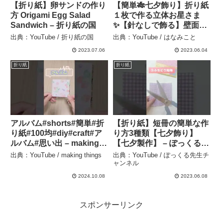
【折り紙】卵サンドの作り
【簡単🎋七夕飾り】折り紙
方 Origami Egg Salad
１枚で作る立体お星さま
Sandwich – 折り紙の国
✨【針なしで飾る】壁面飾
り・吊るし飾り DIY How
出典：YouTube / 折り紙の国
出典：YouTube / はなみこと
to make paper stars.
2023.07.06
2023.06.04
Origami. Papercraft. – は
なみこと
折り紙
折り紙
アルバム#shorts#簡単#折
【折り紙】短冊の簡単な作
り紙#100均#diy#craft#ア
り方3種類【七夕飾り】
ルバム#思い出 – making
【七夕製作】 – ぽっくる先
things
生チャンネル
出典：YouTube / making things
出典：YouTube / ぽっくる先生チ
ャンネル
2024.10.08
2023.06.08
スポンサーリンク