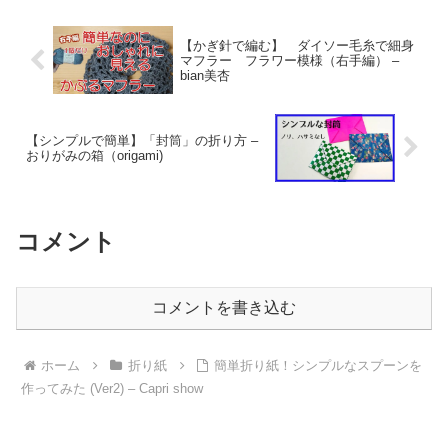
【かぎ針で編む】 ダイソー毛糸で細身
マフラー フラワー模様（右手編） –
bian美杏
【シンプルで簡単】「封筒」の折り方 –
おりがみの箱（origami)
コメント
コメントを書き込む
ホーム
折り紙
簡単折り紙！シンプルなスプーンを
作ってみた (Ver2) – Capri show