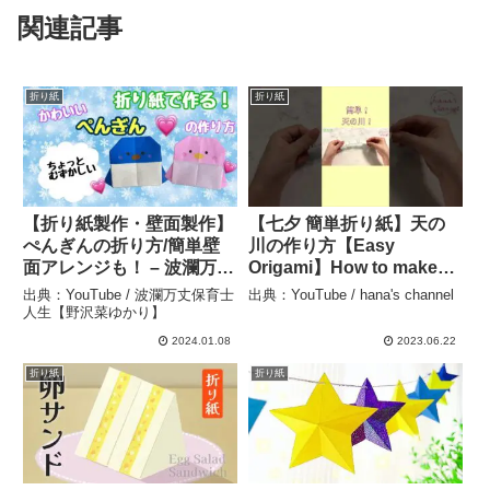
関連記事
折り紙
折り紙
【折り紙製作・壁面製作】
【七夕 簡単折り紙】天の
ぺんぎんの折り方/簡単壁
川の作り方【Easy
面アレンジも！ – 波瀾万丈
Origami】How to make
保育士人生【野沢菜ゆか
cute Milky Way 종이접기
出典：YouTube / 波瀾万丈保育士
出典：YouTube / hana's channel
り】
Paper Crafts 折纸 DIY
人生【野沢菜ゆかり】
織姫 彦星７月７日
2024.01.08
2023.06.22
#shorts – hana’s channel
折り紙
折り紙