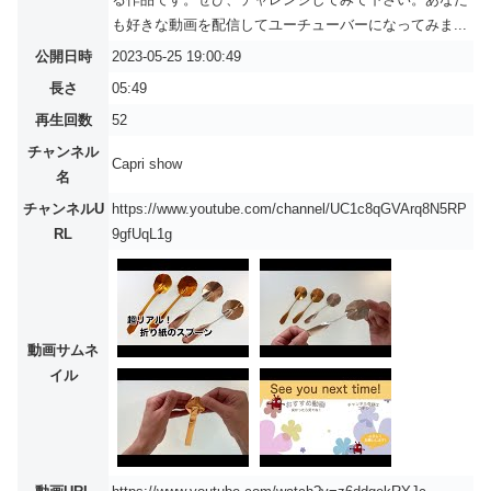
も好きな動画を配信してユーチューバーになってみま...
公開日時
2023-05-25 19:00:49
長さ
05:49
再生回数
52
チャンネル
Capri show
名
チャンネルU
https://www.youtube.com/channel/UC1c8qGVArq8N5RP
RL
9gfUqL1g
動画サムネ
イル