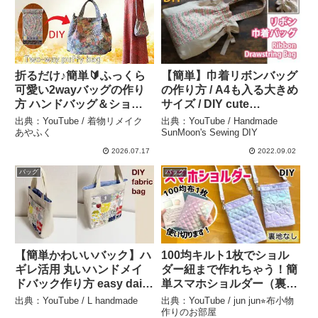
折るだけ♪簡単🔰ふっくら
【簡単】巾着リボンバッグ
可愛い2wayバッグの作り
の作り方 / A4も入る大きめ
方 ハンドバッグ＆ショル
サイズ / DIY cute
ダーバッグ【着物リメイク
drawstring ribbon bag /
出典：YouTube / 着物リメイク
出典：YouTube / Handmade
バッグ】How to make a
Sewing tutorial –
あやふく
SunMoon's Sewing DIY
two-way plump bag from
Handmade SunMoon’s
2026.07.17
2022.09.02
kimono,DIY – 着物リメイ
Sewing DIY
バッグ
バッグ
ク あやふく
【簡単かわいいバック】ハ
100均キルト1枚でショル
ギレ活用 丸いハンドメイ
ダー紐まで作れちゃう！簡
ドバック作り方 easy daily
単スマホショルダー（裏地
bag DIY cute tote round
なし） – jun jun⭐︎布小物作
出典：YouTube / L handmade
出典：YouTube / jun jun⭐︎布小物
bag tutorial – L
りのお部屋
作りのお部屋