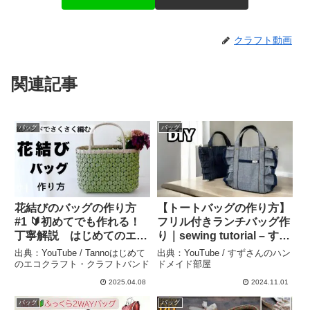
クラフト動画
関連記事
バッグ
バッグ
花結びのバッグの作り方
【トートバッグの作り方】
#1 🔰初めてでも作れる！
フリル付きランチバッグ作
丁寧解説 はじめてのエコ
り｜sewing tutorial – すず
クラフト・クラフトバン
さんのハンドメイド部屋
出典：YouTube / Tannoはじめて
出典：YouTube / すずさんのハン
ド 春夏のお出かけに♪ –
のエコクラフト・クラフトバンド
ドメイド部屋
Tannoはじめてのエコクラ
2025.04.08
2024.11.01
フト・クラフトバンド
バッグ
バッグ