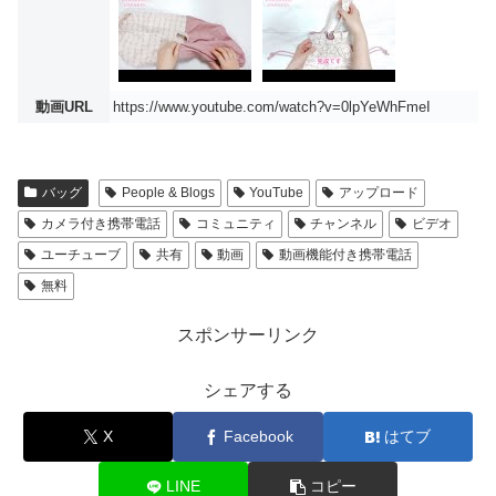
動画URL
https://www.youtube.com/watch?v=0lpYeWhFmeI
バッグ
People & Blogs
YouTube
アップロード
カメラ付き携帯電話
コミュニティ
チャンネル
ビデオ
ユーチューブ
共有
動画
動画機能付き携帯電話
無料
スポンサーリンク
シェアする
X
Facebook
はてブ
LINE
コピー