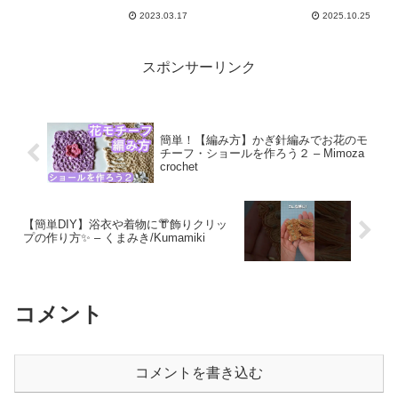
handmade
2023.03.17
2025.10.25
スポンサーリンク
簡単！【編み方】かぎ針編みでお花のモ
チーフ・ショールを作ろう２ – Mimoza
crochet
【簡単DIY】浴衣や着物に👘飾りクリッ
プの作り方✨ – くまみき/Kumamiki
コメント
コメントを書き込む