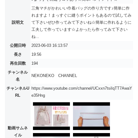
三角マチがかわいい巾着バッグの作り方です♪簡単に作
れますよ！まっすぐに縫うポイントもあるので試してみ
説明文
て下さいぜひ作ってみて下さいね☆簡単に作れるように
工夫して作っています☆よかったら作ってみて下さい
ね...
公開日時
2023-06-03 16:13:57
長さ
19:56
再生回数
194
チャンネル
NEKONEKO CHANNEL
名
チャンネルU
https://www.youtube.com/channel/UCxxn7tsiIqTT7AwaY
RL
e35Hng
動画サムネ
イル