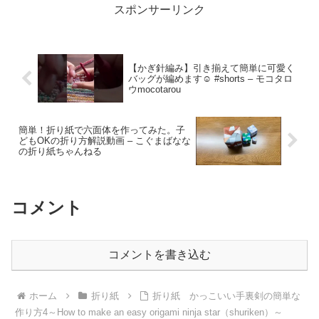
スポンサーリンク
【かぎ針編み】引き揃えて簡単に可愛く
バッグが編めます☺︎ #shorts – モコタロ
ウmocotarou
簡単！折り紙で六面体を作ってみた。子
どもOKの折り方解説動画 – こぐまばなな
の折り紙ちゃんねる
コメント
コメントを書き込む
ホーム
折り紙
折り紙 かっこいい手裏剣の簡単な
作り方4～How to make an easy origami ninja star（shuriken）～