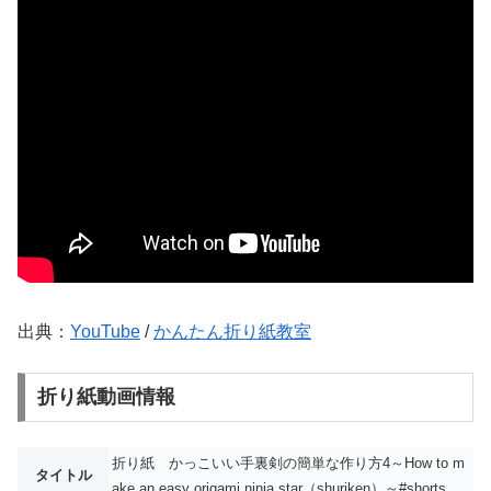
出典：
YouTube
/
かんたん折り紙教室
折り紙動画情報
折り紙 かっこいい手裏剣の簡単な作り方4～How to m
タイトル
ake an easy origami ninja star（shuriken）～#shorts