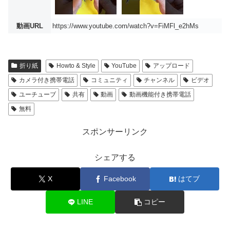
動画URL
https://www.youtube.com/watch?v=FiMFl_e2hMs
折り紙
Howto & Style
YouTube
アップロード
カメラ付き携帯電話
コミュニティ
チャンネル
ビデオ
ユーチューブ
共有
動画
動画機能付き携帯電話
無料
スポンサーリンク
シェアする
X
Facebook
はてブ
LINE
コピー