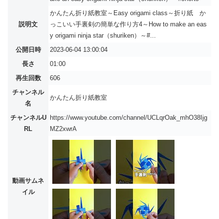
かんたん折り紙教室～Easy origami class～折り紙 か
説明文
っこいい手裏剣の簡単な作り方4～How to make an eas
y origami ninja star（shuriken）～#...
公開日時
2023-06-04 13:00:04
長さ
01:00
再生回数
606
チャンネル
かんたん折り紙教室
名
チャンネルU
https://www.youtube.com/channel/UCLqrOak_mhO38Ijg
RL
MZ2xwrA
動画サムネ
イル