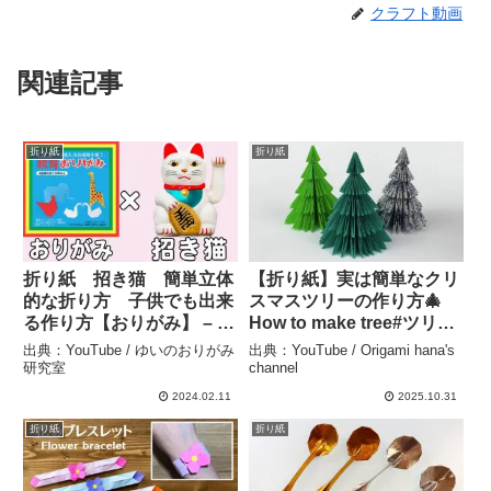
クラフト動画
関連記事
折り紙
折り紙
折り紙 招き猫 簡単立体
【折り紙】実は簡単なクリ
的な折り方 子供でも出来
スマスツリーの作り方🎄
る作り方【おりがみ】 – ゆ
How to make tree#ツリー
いのおりがみ研究室
#tree#樹#나무#木
出典：YouTube / ゆいのおりがみ
出典：YouTube / Origami hana's
#Christmas#もみの木#圣
研究室
channel
诞节#折り方#おりがみ
2024.02.11
2025.10.31
#origami#摺紙#DIY –
折り紙
折り紙
Origami hana’s channel