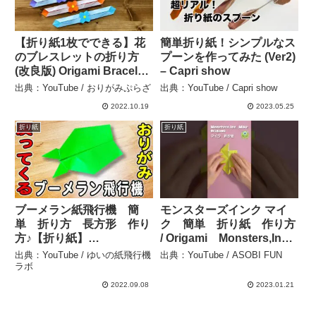
【折り紙1枚でできる】花
簡単折り紙！シンプルなス
のブレスレットの折り方
プーンを作ってみた (Ver2)
(改良版) Origami Bracelet
– Capri show
– おりがみぷらざ
出典：YouTube / おりがみぷらざ
出典：YouTube / Capri show
2022.10.19
2023.05.25
折り紙
折り紙
ブーメラン紙飛行機 簡
モンスターズインク マイ
単 折り方 長方形 作り
ク 簡単 折り紙 作り方
方♪【折り紙】
/ Origami Monsters,Inc.
[Origami]How to fold a
Mike – How to make
出典：YouTube / ゆいの紙飛行機
出典：YouTube / ASOBI FUN
boomerang paper plane –
Easy #shorts – ASOBI
ラボ
ゆいの紙飛行機ラボ
FUN
2022.09.08
2023.01.21