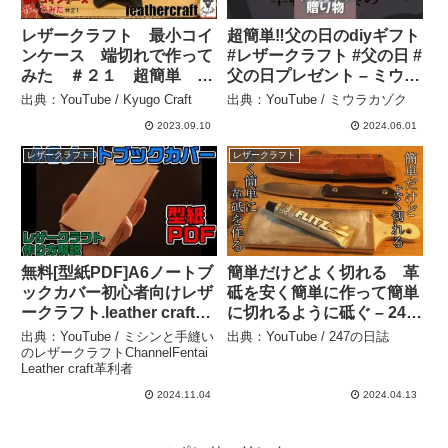
レザークラフト 最小コイ
超簡単‼️父の日のdiyギフト
ンケース 端切れで作って
#レザークラフト #父の日 #
みた ＃２１ 超簡単 初
父の日プレゼント – ミウラ
心者必見 – Kyugo Craft
カゾク
出典：YouTube / Kyugo Craft
出典：YouTube / ミウラカゾク
2023.09.10
2024.06.01
レザークラフト
レザークラフト
無料[型紙PDF]A6ノートブ
簡単だけどよく切れる 革
ックカバー初心者向けレザ
砥を安く簡単に作って簡単
ークラフト.leather craft
に切れるように砥ぐ – 247
pattern – ミシンと手縫い
の日誌
出典：YouTube / ミシンと手縫い
出典：YouTube / 247の日誌
のレザークラフト
のレザークラフトChannelFentai
Leather craft革利者
ChannelFentai Leather
craft革利者
2024.11.04
2024.04.13