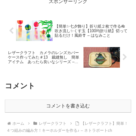
スポンサーリンク
【簡単✨七夕飾り】折り紙２枚で作る🎋
吹き流し✨くす玉【100均折り紙】切って
貼るだけ！風鈴🎐 – はなみこと
レザークラフト カメラのレンズカバー
ケース作ってみた＃13 裁縫無し 簡単
アイテム あったら良いなシリーズ –
Kyugo Craft
コメント
コメントを書き込む
ホーム
レザークラフト
【レザークラフト】簡単！
４つ組みの編み方！キーホルダーを作る♪ – ネトラポートch