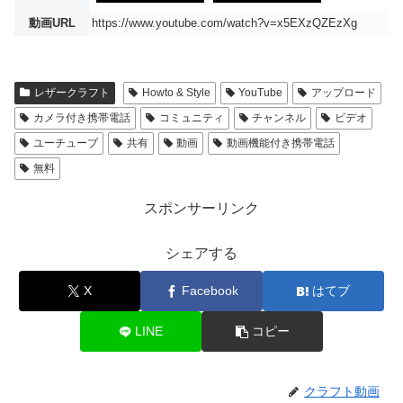
動画URL
https://www.youtube.com/watch?v=x5EXzQZEzXg
レザークラフト
Howto & Style
YouTube
アップロード
カメラ付き携帯電話
コミュニティ
チャンネル
ビデオ
ユーチューブ
共有
動画
動画機能付き携帯電話
無料
スポンサーリンク
シェアする
X
Facebook
はてブ
LINE
コピー
クラフト動画