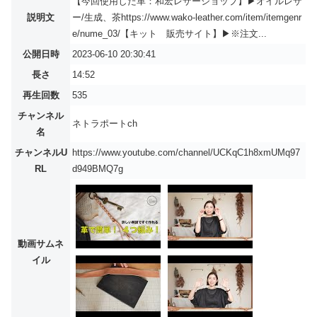
【今回使用した革：和宏レザーショップ】▶︎オイルレザ
説明文
ー/生成、茶https://www.wako-leather.com/item/itemgenr
e/nume_03/【キット 販売サイト】▶︎※注文...
公開日時
2023-06-10 20:30:41
長さ
14:52
再生回数
535
チャンネル
ネトラポートch
名
チャンネルU
https://www.youtube.com/channel/UCKqC1h8xmUMq97
RL
d949BMQ7g
動画サムネ
イル