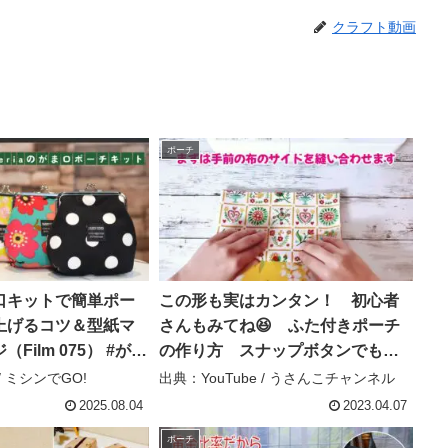
クラフト動画
ポーチ
口キットで簡単ポー
この形も実はカンタン！ 初心者
上げるコツ＆型紙マ
さんもみてね😆 ふた付きポーチ
Film 075） #がま
の作り方 スナップボタンでもマ
– ミシンでGO!
ジックテープでもOK ※ファスナー
 / ミシンでGO!
出典：YouTube / うさんこチャンネル
なしです How to sew a twin
2025.08.04
2023.04.07
pouch – うさんこチャンネル
ポーチ