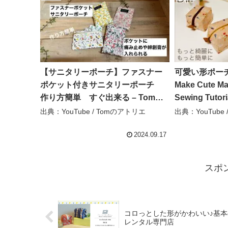
【サニタリーポーチ】ファスナー
可愛い形ポーチ
ポケット付きサニタリーポーチ
Make Cute Ma
作り方簡単 すぐ出来る – Tomの
Sewing Tutori
アトリエ
channel
出典：YouTube / Tomのアトリエ
出典：YouTube / 
2024.09.17
スポ
コロっとした形がかわいい♪基本
レンタル専門店