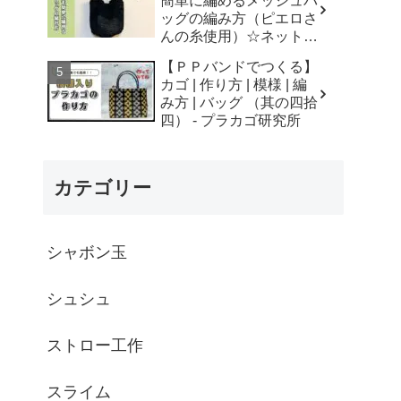
簡単に編めるメッシュバ
はなみこと
ッグの編み方（ピエロさ
んの糸使用）☆ネットバ
ッグ☆How to crochet
【ＰＰバンドでつくる】
mesh bag/tutorial - そろ
カゴ | 作り方 | 模様 | 編
そろはじめよう
み方 | バッグ （其の四拾
☆crochet
四） - プラカゴ研究所
カテゴリー
シャボン玉
シュシュ
ストロー工作
スライム