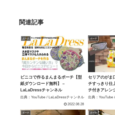
関連記事
ポーチ
ポーチ
ビニコで作るまんまるポーチ【型
セリアのがま
紙ダウンロード無料】 –
チすっきり仕
LaLaDressチャンネル
チ付きアレンジ（
口 #マチ付き 
出典：YouTube / LaLaDressチャンネル
出典：YouTube
2022.08.28
ポーチ
ポーチ