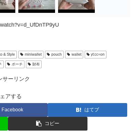
m/watch?v=d_UfDnTP9yU
o & Style
miniwallet
pouch
wallet
yt:cc=on
チ
ポーチ
財布
ンサーリンク
ェアする
Facebook
はてブ
コピー