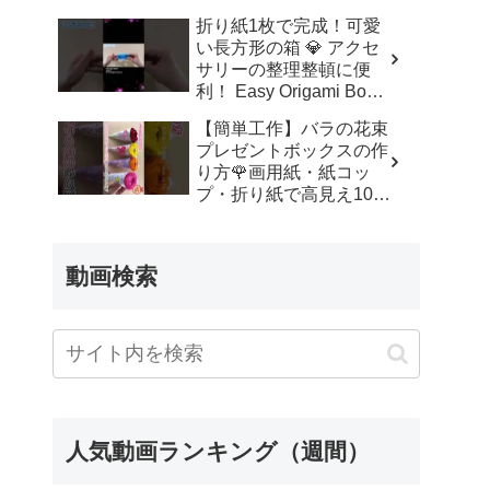
ッズルーム
折り紙1枚で完成！可愛
い長方形の箱 💎 アクセ
サリーの整理整頓に便
利！ Easy Origami Box |
Rectangle Box | 摺紙 盒
【簡単工作】バラの花束
子 クリスマス 箱 は
プレゼントボックスの作
こ – Origami hana’s
り方🌹画用紙・紙コッ
channel
プ・折り紙で高見え100
均DIY✨言葉なしで丁
寧！子供からシニアのレ
クリエーション／How to
動画検索
make a rose – 簡単結び
方辞典 / How to tie
人気動画ランキング（週間）