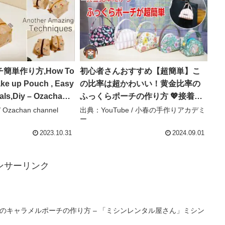
簡単作り方,How To
初心者さんおすすめ【超簡単】こ
ke up Pouch , Easy
の比率は超かわいい！黄金比率の
als,Diy – Ozachan
ふっくらポーチの作り方 💖接着芯
不要です – 小春の手作りアカデミ
Ozachan channel
出典：YouTube / 小春の手作りアカデミ
ー
ー
2023.10.31
2024.09.01
ンサーリンク
のキャラメルポーチの作り方 – 「ミシンレンタル屋さん」ミシン