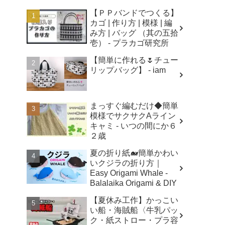
【ＰＰバンドでつくる】
カゴ | 作り方 | 模様 | 編
み方 | バッグ （其の五拾
壱） - プラカゴ研究所
【簡単に作れる🌷チュー
リップバッグ】 - iam
まっすぐ編むだけ◆簡単
模様でサクサクAライン
キャミ - いつの間にか６
２歳
夏の折り紙🐋簡単かわい
いクジラの折り方｜
Easy Origami Whale -
Balalaika Origami & DIY
【夏休み工作】かっこい
い船・海賊船〈牛乳パッ
ク・紙ストロー・プラ容