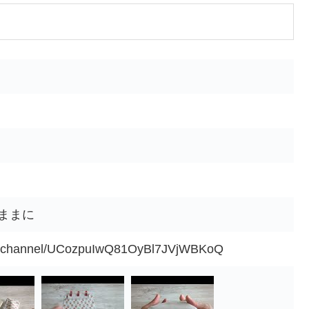
気ままに
om/channel/UCozpuIwQ81OyBl7JVjWBKoQ