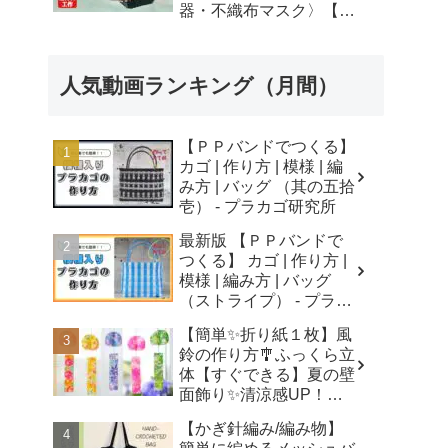
器・不織布マスク〉【自
由研究】簡単！遊べる工
作・廃材手作りおもちゃ
- ちゃんねるできたくん
人気動画ランキング（月間）
【ＰＰバンドでつくる】
カゴ | 作り方 | 模様 | 編
み方 | バッグ （其の五拾
壱） - プラカゴ研究所
最新版 【ＰＰバンドで
つくる】 カゴ | 作り方 |
模様 | 編み方 | バッグ
（ストライプ） - プラカ
ゴ研究所
【簡単✨折り紙１枚】風
鈴の作り方🎐ふっくら立
体【すぐできる】夏の壁
面飾り✨清涼感UP！無
音風鈴 How to Make
【かぎ針編み/編み物】
Origami Wind Chimes -