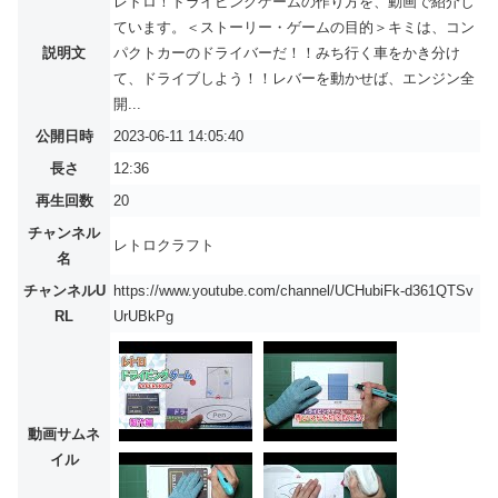
レトロ！ドライビングゲームの作り方を、動画で紹介し
ています。＜ストーリー・ゲームの目的＞キミは、コン
説明文
パクトカーのドライバーだ！！みち行く車をかき分け
て、ドライブしよう！！レバーを動かせば、エンジン全
開...
公開日時
2023-06-11 14:05:40
長さ
12:36
再生回数
20
チャンネル
レトロクラフト
名
チャンネルU
https://www.youtube.com/channel/UCHubiFk-d361QTSv
RL
UrUBkPg
動画サムネ
イル