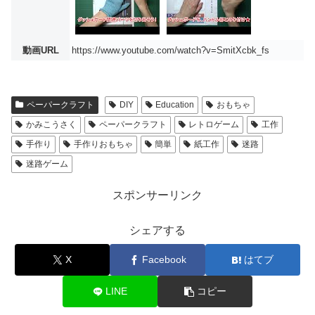
動画URL
https://www.youtube.com/watch?v=SmitXcbk_fs
ペーパークラフト
DIY
Education
おもちゃ
かみこうさく
ペーパークラフト
レトロゲーム
工作
手作り
手作りおもちゃ
簡単
紙工作
迷路
迷路ゲーム
スポンサーリンク
シェアする
X
Facebook
はてブ
LINE
コピー