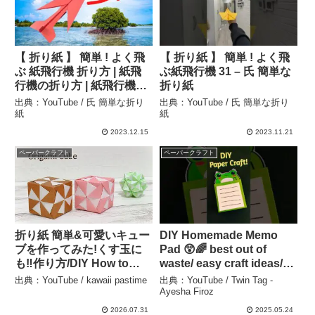
【 折り紙 】 簡単 ! よく飛
【 折り紙 】 簡単 ! よく飛
ぶ 紙飛行機 折り方 | 紙飛
ぶ紙飛行機 31 – 氏 簡単な
行機の折り方 | 紙飛行機の
折り紙
矢印 – 氏 簡単な折り紙
出典：YouTube / 氏 簡単な折り
出典：YouTube / 氏 簡単な折り
紙
紙
2023.12.15
2023.11.21
ペーパークラフト
ペーパークラフト
折り紙 簡単&可愛いキュー
DIY Homemade Memo
ブを作ってみた!くす玉に
Pad 😲🌈 best out of
も‼︎作り方/DIY How to
waste/ easy craft ideas/
make a
white paper craft #shorts
出典：YouTube / kawaii pastime
出典：YouTube / Twin Tag -
cube.Kusudama.Paper
#craft – Twin Tag –
Ayesha Firoz
craft.Origami.Original. –
Ayesha Firoz
2026.07.31
2025.05.24