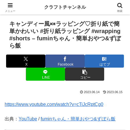
クラフトチャンネル
メニュー
検索
キャンディー風🍬ラッピング♡折り紙で簡
単かわいい #折り紙ラッピング #wrapping
#shorts – fuminちゃん・簡単おやつ&ずぼ
ら飯
X
Facebook
はてブ
LINE
コピー
2023.06.14
2023.06.15
https://www.youtube.com/watch?v=cTiJcRptCg0
出典：
YouTube
/
fuminちゃん・簡単おやつ&ずぼら飯