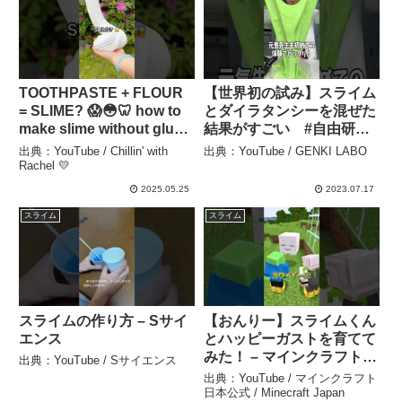
TOOTHPASTE + FLOUR
【世界初の試み】スライム
= SLIME? 😱😳🦷 how to
とダイラタンシーを混ぜた
make slime without glue
結果がすごい #自由研究
& activator #BlockBlast
– GENKI LABO
出典：YouTube / Chillin' with
出典：YouTube / GENKI LABO
#Hungrystudio – Chillin’
Rachel 💛
with Rachel 💛
2025.05.25
2023.07.17
スライム
スライム
スライムの作り方 – Sサイ
【おんりー】スライムくん
エンス
とハッピーガストを育てて
みた！ – マインクラフト
出典：YouTube / Sサイエンス
日本公式 / Minecraft
出典：YouTube / マインクラフト
Japan
日本公式 / Minecraft Japan