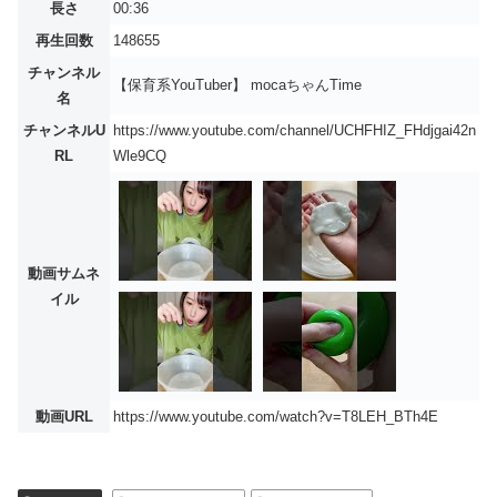
長さ
00:36
再生回数
148655
チャンネル
【保育系YouTuber】 mocaちゃんTime
名
チャンネルU
https://www.youtube.com/channel/UCHFHIZ_FHdjgai42n
RL
Wle9CQ
動画サムネ
イル
動画URL
https://www.youtube.com/watch?v=T8LEH_BTh4E