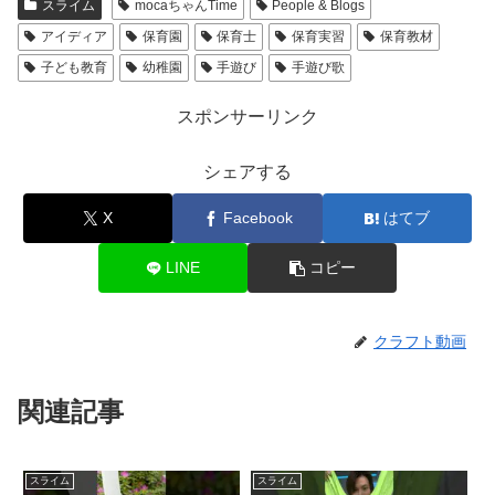
スライム
mocaちゃんTime
People & Blogs
アイディア
保育園
保育士
保育実習
保育教材
子ども教育
幼稚園
手遊び
手遊び歌
スポンサーリンク
シェアする
X
Facebook
はてブ
LINE
コピー
クラフト動画
関連記事
スライム
スライム