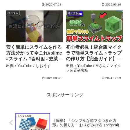
2025.07.28
2025.06.16
スライム
スライム
安く簡単にスライムを作る
初心者必見！統合版マイク
方法分かって今これ#slime
ラで簡単スライムトラップ
#スライム #슬라임 #史莱姆
の作り方【完全ガイド】 –
– しおうす
Mさん / マイクラ装置研究
出典：YouTube / しおうす
出典：YouTube / Mさん / マイク
所
ラ装置研究所
2025.08.08
2024.12.09
スポンサーリンク
【簡単】「シンプルな箱フタつき正方
形」の折り方 – おりがみの箱（origami)