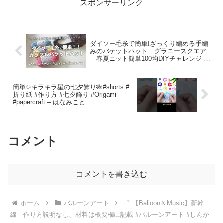
スポンサーリンク
ダイソー毛糸で簡単!ざっくり編める手編
みのバケットハット｜グラニースクエア
｜春夏ニット簡単100均DIYチャレンジ ｜
かぎ編み[暮らしのVlog ♯185］ –
STAYSOME COFFEE
簡単✨キラキラ星の七夕飾り🎋#shorts #
折り紙 #作り方 #七夕飾り #Origami
#papercraft – はなみこと
コメント
コメントを書き込む
ホーム
バルーンアート
【Balloon＆Music】新幹
線 作り方説明なし、材料は概要欄に記載 #バルーンアート #しんか