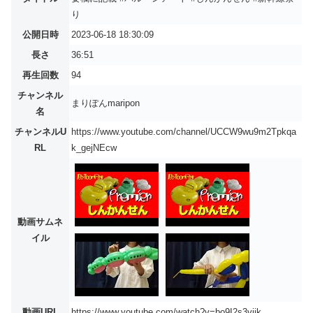
り
公開日時
2023-06-18 18:30:09
長さ
36:51
再生回数
94
チャンネル
まりぽんmaripon
名
チャンネルU
https://www.youtube.com/channel/UCCW9wu9m2Tpkqa
RL
k_gejNEcw
動画サムネ
イル
動画URL
https://www.youtube.com/watch?v=bo9I2s3vjjk