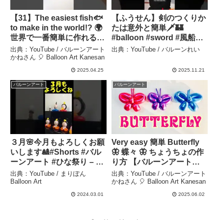
【31】The easiest fish🐟
【ふうせん】剣のつくりか
to make in the world!? 🌍
たは意外と簡単🗡️🏰
世界で一番簡単に作れる魚
#balloon #sword #風船
🐟？【バルーンアートか
#balloons #balloonshorts
出典：YouTube / バルーンアート
出典：YouTube / バルーンれい
ねさん】 – バルーンアート
– バルーンれい
かねさん 🎈 Balloon Art Kanesan
かねさん 🎈 Balloon Art
2025.04.25
2025.11.21
Kanesan
バルーンアート
バルーンアート
３月🌸今月もよろしくお願
Very easy 簡単 Butterfly
いします🎎#Shorts #バル
🦋 蝶々 🦋 ちょうちょの作
ーンアート #ひな祭り – ま
り方 【バルーンアートか
りぽんBalloon Art
ねさん】 – バルーンアート
出典：YouTube / まりぽん
出典：YouTube / バルーンアート
かねさん 🎈 Balloon Art
Balloon Art
かねさん 🎈 Balloon Art Kanesan
Kanesan
2024.03.01
2025.06.02