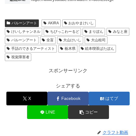
バルーンアート
AKIRA
おおやまけいし
けいしチャンネル
ちびっこわーるど
まりぽん
みなと座
バルーンアート
全盲
大山けいし
大山桂司
手話のできるアーティスト
栃木県
絵本喫茶ぱたぽん
視覚障害者
スポンサーリンク
シェアする
X
Facebook
はてブ
LINE
コピー
クラフト動画