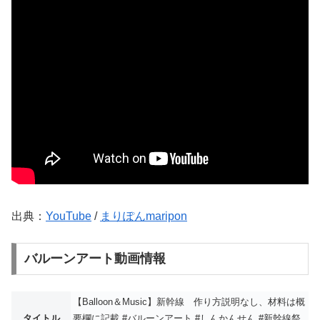
出典：
YouTube
/
まりぽんmaripon
バルーンアート動画情報
【Balloon＆Music】新幹線 作り方説明なし、材料は概
タイトル
要欄に記載 #バルーンアート #しんかんせん #新幹線祭