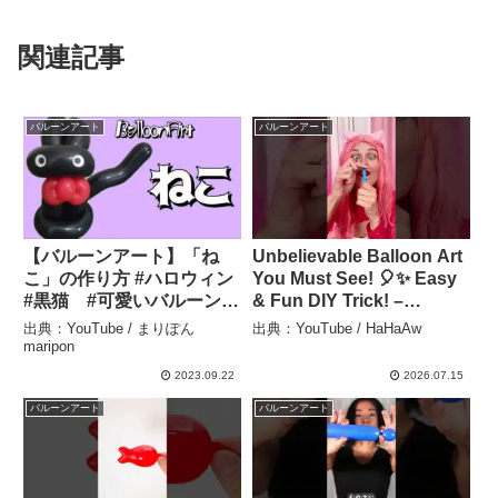
関連記事
バルーンアート
バルーンアート
【バルーンアート】「ね
Unbelievable Balloon Art
こ」の作り方 #ハロウィン
You Must See! 🎈✨ Easy
#黒猫 #可愛いバルーンア
& Fun DIY Trick! –
ート – まりぽんmaripon
HaHaAw
出典：YouTube / まりぽん
出典：YouTube / HaHaAw
maripon
2023.09.22
2026.07.15
バルーンアート
バルーンアート