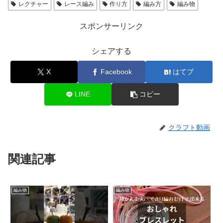
レクチャー
レース編み
作り方
編み方
編み物
スポンサーリンク
シェアする
X
Facebook
はてブ
LINE
コピー
クラフト動画
関連記事
編み物
編み物