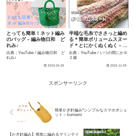
Hobbies R.
とっても簡単！ネット編み
半端な毛糸でささっと編め
のバッグ – 編み物日和 ど
る＊簡単ボリュームスヌー
れみ♪
ド＊とにかくぬくぬく – い
つの間にか６２歳
出典：YouTube / 編み物日和 ど
出典：YouTube / いつの間にか６
れみ♪
２歳
2023.04.29
2022.11.05
スポンサーリンク
簡単かぎ針編み*シンプルなスマホポシェ
ット – kumiami
【かぎ針編み】簡単に編めるマリンテイ