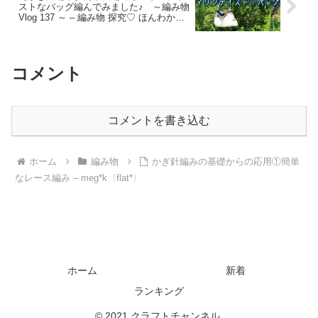
ストなバッグ編んでみました♪ ～編み物
Vlog 137 ～ – 編み物 探究♡ ほんわか暮
らし♡ Vlog
コメント
コメントを書き込む
ホーム
編み物
かぎ針編みの基礎からの応用①簡単
なレース編み – meg*k〈flat*〉
ホーム
新着
ランキング
© 2021 クラフトチャンネル.