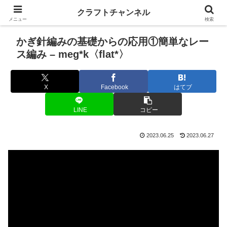
クラフトチャンネル
メニュー
検索
かぎ針編みの基礎からの応用①簡単なレー
ス編み – meg*k〈flat*〉
X
Facebook
はてブ
LINE
コピー
2023.06.25
2023.06.27