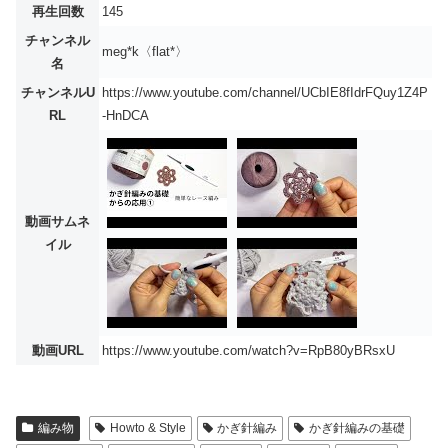
再生回数
145
チャンネル
meg*k〈flat*〉
名
チャンネルU
https://www.youtube.com/channel/UCbIE8fIdrFQuy1Z4P
RL
-HnDCA
動画サムネ
イル
動画URL
https://www.youtube.com/watch?v=RpB80yBRsxU
編み物
Howto & Style
かぎ針編み
かぎ針編みの基礎