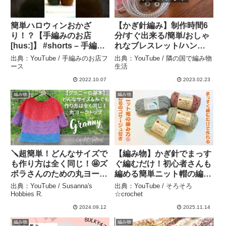
簡単ハロウィンおかざ
【かぎ針編み】制作時間6
り！？【手編みのお店
分/すぐ出来る/簡単/おしゃ
[hus:]】 #shorts – 手編み
れなブレスレット/ハンド
のお店[hus:]フース
メイド – 隣の国で編み物生
出典：YouTube / 手編みのお店フ
出典：YouTube / 隣の国で編み物
活
ース
生活
2022.10.07
2023.02.23
編み物
編み物
🪛超簡単！どんなサイズで
【編み物】かぎ針でまっす
も作り方は全く同じ！🤩ズ
ぐ編むだけ！初心者さんも
ボラさんのための丸ヨーク
編める簡単ニット帽の編み
トップ 🧶とじはぎなし！
方🌸お花のコサージュを添
出典：YouTube / Susanna's
出典：YouTube / そろそろ
グラニーのシームレストッ
えて可愛さアップ – そろそ
Hobbies R.
☆crochet
プダウンセーター＆ワンピ
ろ☆crochet
2024.09.12
2025.11.14
ース 【スザンナのかぎ針
編み物
編み物
編み】 – Susanna’s