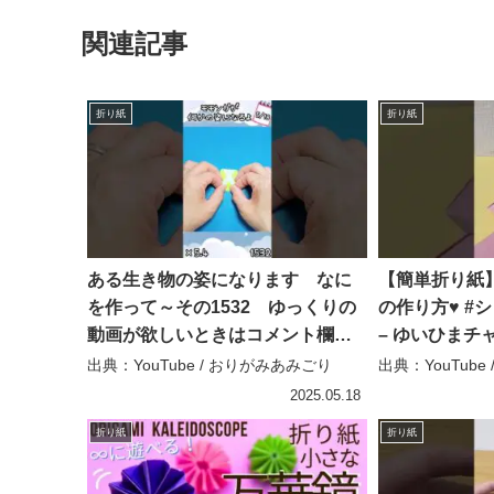
関連記事
折り紙
折り紙
ある生き物の姿になります なに
【簡単折り紙
を作って～その1532 ゆっくりの
の作り方♥️ #
動画が欲しいときはコメント欄で
– ゆいひまチ
教えてください ⭐完全版⭐#簡単な
出典：YouTube / おりがみあみごり
出典：YouTub
折り紙 #折り紙 – おりがみあみごり
2025.05.18
折り紙
折り紙