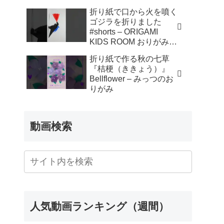
折り紙で口から火を噴く
ゴジラを折りました
#shorts – ORIGAMI
KIDS ROOM おりがみキ
ッズルーム
折り紙で作る秋の七草
『桔梗（ききょう）』
Bellflower – みっつのお
りがみ
動画検索
人気動画ランキング（週間）