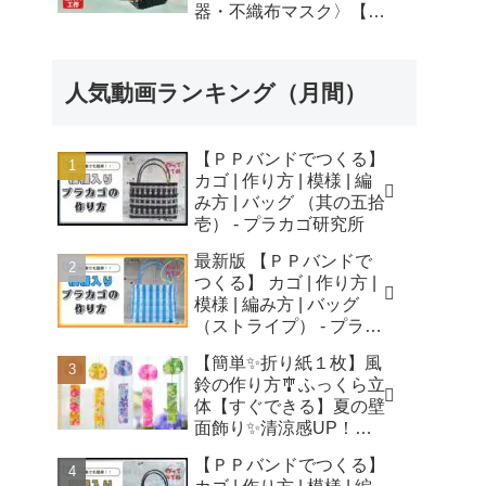
器・不織布マスク〉【自
由研究】簡単！遊べる工
作・廃材手作りおもちゃ
- ちゃんねるできたくん
人気動画ランキング（月間）
【ＰＰバンドでつくる】
カゴ | 作り方 | 模様 | 編
み方 | バッグ （其の五拾
壱） - プラカゴ研究所
最新版 【ＰＰバンドで
つくる】 カゴ | 作り方 |
模様 | 編み方 | バッグ
（ストライプ） - プラカ
ゴ研究所
【簡単✨折り紙１枚】風
鈴の作り方🎐ふっくら立
体【すぐできる】夏の壁
面飾り✨清涼感UP！無
音風鈴 How to Make
【ＰＰバンドでつくる】
Origami Wind Chimes -