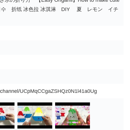
り方 【Easy Origami】How to make cute
접기 빙수 折纸 冰色拉 冰淇淋 DIY 夏 レモン イチ
om/channel/UCpMqCCgaZSHQz0N1l41a0Ug