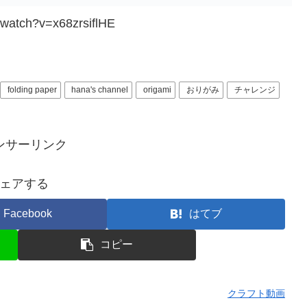
/watch?v=x68zrsiflHE
folding paper
hana's channel
origami
おりがみ
チャレンジ
ンサーリンク
ェアする
Facebook
はてブ
コピー
クラフト動画