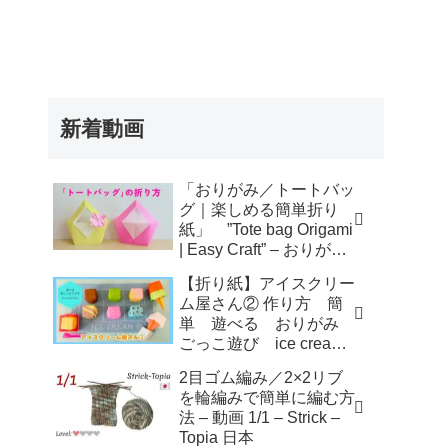
新着動画
「おりがみ／トートバッ
グ｜楽しめる簡単折り
紙」 ”Tote bag Origami
| Easy Craft” – おりがみ
アトリエ
【折り紙】アイスクリー
ム屋さん② 作り方 簡
単 遊べる おりがみ
ごっこ遊び ice cream
shop – KORO ORIGAMI
2目ゴム編み／2×2リブ
を輪編みで簡単に編む方
法 – 動画 1/1 – Strick –
Topia 日本