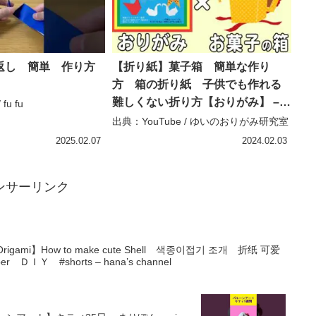
返し 簡単 作り方
【折り紙】菓子箱 簡単な作り
方 箱の折り紙 子供でも作れる
難しくない折り方【おりがみ】 –
fu fu
ゆいのおりがみ研究室
出典：YouTube / ゆいのおりがみ研究室
2025.02.07
2024.02.03
ンサーリンク
ami】How to make cute Shell 색종이접기 조개 折纸 可爱
ＤＩＹ #shorts – hana’s channel