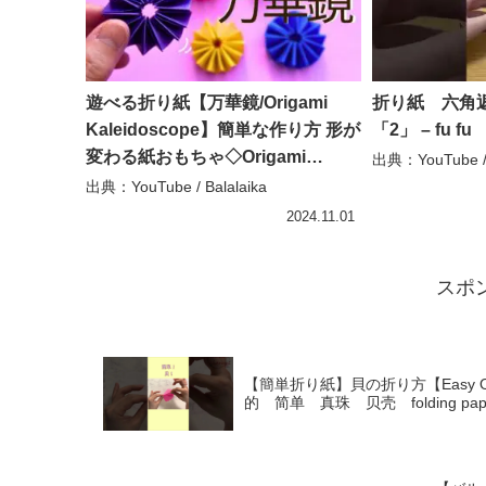
遊べる折り紙【万華鏡/Origami
折り紙 六角
Kaleidoscope】簡単な作り方 形が
「2」 – fu fu
変わる紙おもちゃ◇Origami
出典：YouTube / 
Kaleidoscope endless paper toy
出典：YouTube / Balalaika
craft – Balalaika
2024.11.01
スポ
【簡単折り紙】貝の折り方【Easy Orig
的 简单 真珠 贝壳 folding paper 