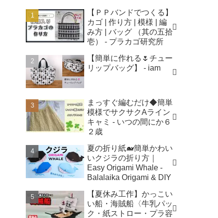
【ＰＰバンドでつくる】
カゴ | 作り方 | 模様 | 編
み方 | バッグ （其の五拾
壱） - プラカゴ研究所
【簡単に作れる🌷チュー
リップバッグ】 - iam
まっすぐ編むだけ◆簡単
模様でサクサクAライン
キャミ - いつの間にか６
２歳
夏の折り紙🐋簡単かわい
いクジラの折り方｜
Easy Origami Whale -
Balalaika Origami & DIY
【夏休み工作】かっこい
い船・海賊船〈牛乳パッ
ク・紙ストロー・プラ容