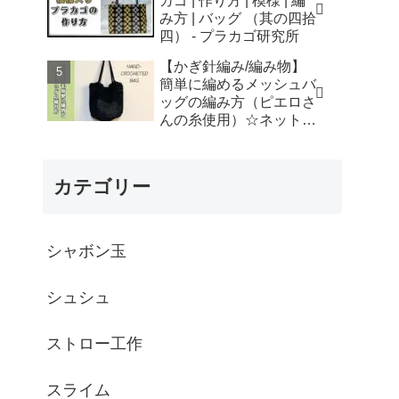
カゴ | 作り方 | 模様 | 編
はなみこと
み方 | バッグ （其の四拾
四） - プラカゴ研究所
【かぎ針編み/編み物】
簡単に編めるメッシュバ
ッグの編み方（ピエロさ
んの糸使用）☆ネットバ
ッグ☆How to crochet
mesh bag/tutorial - そろ
そろはじめよう
カテゴリー
☆crochet
シャボン玉
シュシュ
ストロー工作
スライム