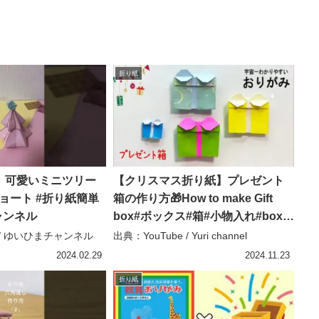
折り紙
】可愛いミニツリー
【クリスマス折り紙】プレゼント
ショート #折り紙簡単
箱の作り方🎁How to make Gift
ャンネル
box#ボックス#箱#小物入れ#box#
盒子#डिब्बा#kotak#박스#簡単#折り
e / ゆいひまチャンネル
出典：YouTube / Yuri channel
方#おりがみ#origami#摺紙 – Yuri
2024.02.29
2024.11.23
channel
折り紙