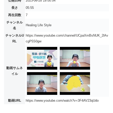
公開日時
2023-06-28 19:00:04
長さ
05:55
再生回数
7
チャンネル
Healing Life Style
名
チャンネルU
https://www.youtube.com/channel/UCpaXmBsNUK_2lAv
RL
cgP5S0gw
動画サムネ
イル
動画URL
https://www.youtube.com/watch?v=3F4AV23qUdo