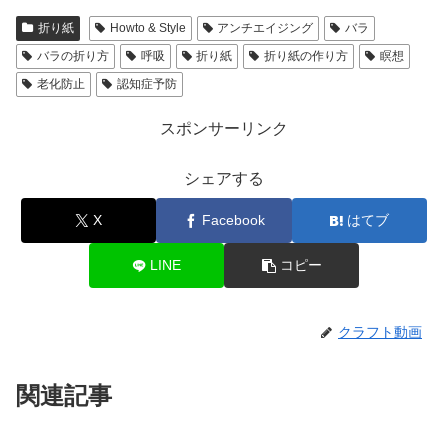
折り紙
Howto & Style
アンチエイジング
バラ
バラの折り方
呼吸
折り紙
折り紙の作り方
瞑想
老化防止
認知症予防
スポンサーリンク
シェアする
X
Facebook
はてブ
LINE
コピー
クラフト動画
関連記事