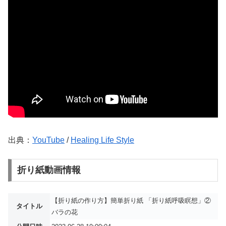
出典：
YouTube
/
Healing Life Style
折り紙動画情報
【折り紙の作り方】簡単折り紙 「折り紙呼吸瞑想」②
タイトル
バラの花