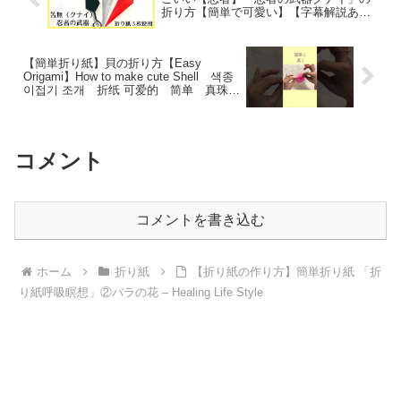
折り方【簡単で可愛い】【字幕解説あ
り】 – おりがみの箱（origami)
【簡単折り紙】貝の折り方【Easy
Origami】How to make cute Shell 색종
이접기 조개 折纸 可爱的 简单 真珠
贝壳 folding paper ＤＩＹ #shorts –
hana’s channel
コメント
コメントを書き込む
ホーム
折り紙
【折り紙の作り方】簡単折り紙 「折
り紙呼吸瞑想」②バラの花 – Healing Life Style