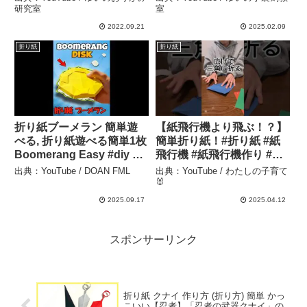
説あり】 – ゆいの手裏剣教
研究室
室
室
2022.09.21
2025.02.09
折り紙
折り紙
折り紙ブーメラン 簡単遊
【紙飛行機より飛ぶ！？】
べる, 折り紙遊べる簡単1枚
簡単折り紙！#折り紙 #紙
Boomerang Easy #diy –
飛行機 #紙飛行機作り #折
DOAN FML
り紙遊び #子ども #子ども
出典：YouTube / DOAN FML
出典：YouTube / わたしの子育て
のいる暮らし – わたしの子
🐰
育て🐰
2025.09.17
2025.04.12
スポンサーリンク
折り紙 クナイ 作り方 (折り方) 簡単 かっ
こいい【忍者】「忍者の武器クナイ」の