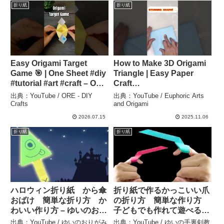
折り紙
折り紙
Easy Origami Target
How to Make 3D Origami
Game 🎯 | One Sheet #diy
Triangle | Easy Paper
#tutorial #art #craft – ORE
Craft
– DIY Crafts
#euphoricartandorigami
出典：YouTube / ORE - DIY
出典：YouTube / Euphoric Arts
– Euphoric Arts and
Crafts
and Origami
Origami
2026.07.15
2025.11.06
折り紙
折り紙
ハロウィン折り紙 から傘
折り紙で作るかっこいい爪
おばけ 簡単な折り方 か
の折り方 簡単な作り方
わいい作り方 – ゆいのおり
子どもでも作れて遊べるお
がみ研究室
りがみ origami 【音声解
出典：YouTube / ゆいのおりがみ
出典：YouTube / ゆいの手裏剣教