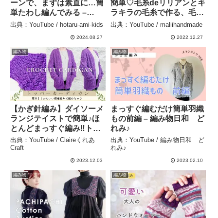
ーンで、まずは素直に…簡
簡単♡毛糸deリリアンとキ
単たわし編んでみる –
ラキラの毛糸で作る、毛糸
hotaru-ami-kids
用のカゴ／Making a
出典：YouTube / hotaru-ami-kids
出典：YouTube / maliihandmade
basket with sparkling
2024.08.27
2022.12.27
yarn – maliihandmade
編み物
編み物
【かぎ針編み】ダイソーメ
まっすぐ編むだけ簡単羽織
ランジテイストで簡単♪ほ
もの前編 – 編み物日和 ど
とんどまっすぐ編み‼トッ
れみ♪
パーカーディガンの編み
出典：YouTube / Claireくれあ
出典：YouTube / 編み物日和 ど
方/crochet cardigan –
Craft
れみ♪
Claireくれあ Craft
2023.12.03
2023.02.10
編み物
編み物