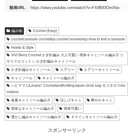
動画URL
https://www.youtube.com/watch?v=FX9B93OmXbo
編み物
Crochet (Easy)
crochetcamisole crochettop crochet summertop How to knit a camisole
Howto & Style
ViVi Berry Crochet かぎ針編み 大人可愛い 簡単キャミソール編み方 リ
サイクルコットン かぎ針編みキャミソール
かぎ針編みキャミソール
エアリー
エアリーキャミソール
キャミソール
キャミソール編み方
ハピママ LiLinana* CrochetandKnittingJapan circle bag モコタロウmo
cotarou
春夏キャミソール編み方
涼しげキャミ
爽やかキャミ
簡単なキャミソール編み方
簡単可愛い
透かし編みキャミソール編み方
Ａラインキャミソール編み方
スポンサーリンク