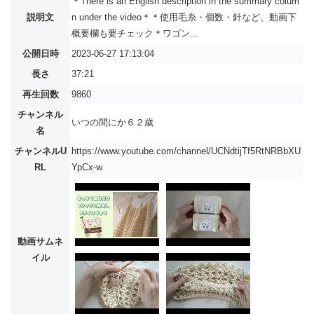
＊There is an English description in the summary colum
説明文
n under the video＊＊使用毛糸・個数・針など、動画下
概要欄も要チェック＊ワゴン...
公開日時
2023-06-27 17:13:04
長さ
37:21
再生回数
9860
チャンネル
いつの間にか６２歳
名
チャンネルU
https://www.youtube.com/channel/UCNdtijTf5RtNRBbXU
RL
YpCx-w
動画サムネ
イル