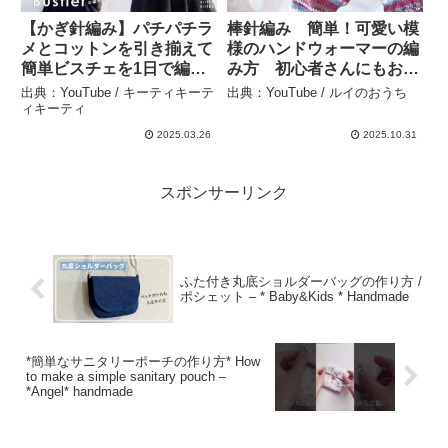
【かぎ針編み】パチパチラ
棒針編み 簡単！可愛い模
メとコットンを引き揃えて
様のハンドウォーマーの編
簡単ビスチェを1日で編み
み方 初心者さんにもおす
ました。 – キーティキーテ
すめ – ルイのおうち
出典：YouTube / キーティキーテ
出典：YouTube / ルイのおうち
ィキーティ
ィキーティ
2025.03.26
2025.10.31
スポンサーリンク
ふた付き丸底ショルダーバッグの作り方 /
ポシェット – * Baby&Kids * Handmade
*簡単なサニタリーポーチの作り方* How
to make a simple sanitary pouch –
*Angel* handmade