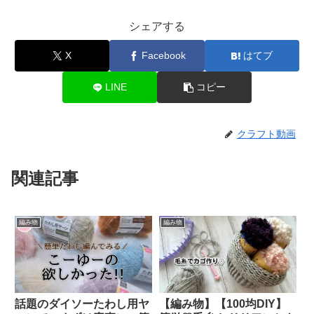
シェアする
X
Facebook
はてブ
LINE
コピー
クラフト動画
関連記事
編み物
編み物
話題のダイソーたわし用ヤ
【編み物】【100均DIY】