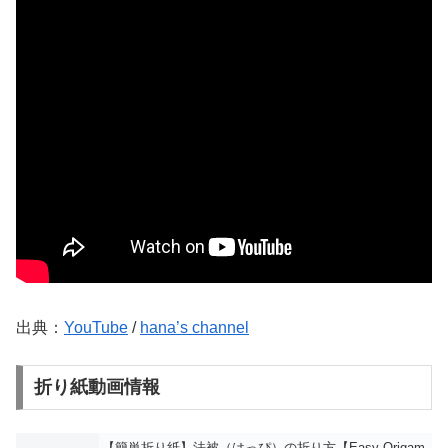
出典：
YouTube
/
hana’s channel
折り紙動画情報
【簡単折り紙】法被（はっぴ）の折り方【Easy Origam