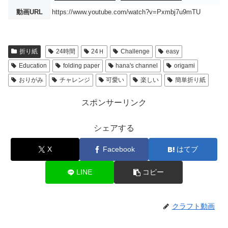
動画URL
https://www.youtube.com/watch?v=Pxmbj7u9mTU
折り紙
24時間
24Ｈ
Challenge
easy
Education
folding paper
hana's channel
origami
おりがみ
チャレンジ
可愛い
楽しい
簡単折り紙
スポンサーリンク
シェアする
X
Facebook
はてブ
LINE
コピー
クラフト動画