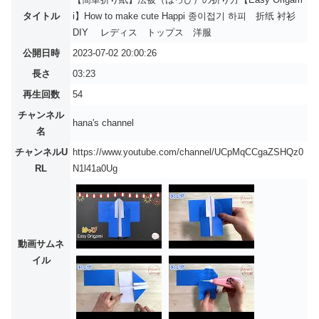
タイトル
i】How to make cute Happi 종이접기 하피 折纸 衬衫
DIY レディス トップス 洋服
公開日時
2023-07-02 20:00:26
長さ
03:23
再生回数
54
チャンネル
hana's channel
名
チャンネルU
https://www.youtube.com/channel/UCpMqCCgaZSHQz0
RL
N1l41a0Ug
動画サムネ
イル