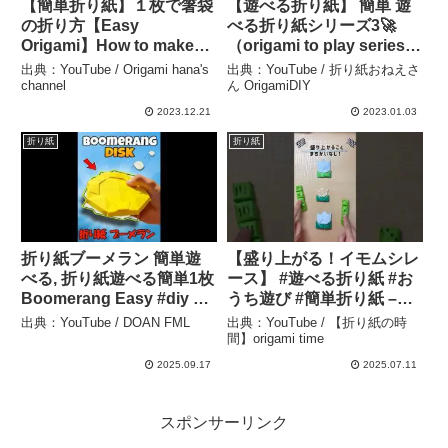
【簡単折り紙】１枚で箸袋
【遊べる折り紙】 簡単 遊
の折り方【Easy
べる折り紙シリーズ3🚀
Origami】How to make
（origami to play series
Chopstick bag folding
）の折り方 4種類〈字幕
出典：YouTube / Origami hana's
出典：YouTube / 折り紙おねえさ
paper 종이접기 젓가락봉
with subtitles〉 – 折り紙
channel
ん OrigamiDIY
투 简单的折纸 筷子袋
おねえさん OrigamiDIY
2023.12.21
2023.01.03
#shorts – Origami hana’s
折り紙
折り紙
channel
折り紙ブーメラン 簡単遊
【盛り上がる！イモムシレ
べる, 折り紙遊べる簡単1枚
ース】 #遊べる折り紙 #お
Boomerang Easy #diy –
うち遊び #簡単折り紙 –
DOAN FML
【折り紙の時間】origami
出典：YouTube / DOAN FML
出典：YouTube / 【折り紙の時
time
間】origami time
2025.09.17
2025.07.11
スポンサーリンク