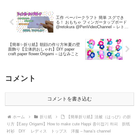
工作 ペーパークラフト 簡単 スグでき
る！ おもちゃ フィンガータップボード
@retokura @PenVideoChannel – レトロ
クラフト Penとつくる「紙工作」
【簡単✨折り紙】朝顔の作り方🌺夏の壁
面飾り【立体的おしゃれ】DIY paper
craft.paper flower.Origami – はなみこと
コメント
コメントを書き込む
ホーム
折り紙
【簡単折り紙】法被（はっぴ）の折
り方【Easy Origami】How to make cute Happi 종이접기 하피 折纸
衬衫 DIY レディス トップス 洋服 – hana’s channel