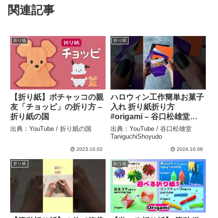
関連記事
折り紙
折り紙
【折り紙】ポチャッコの親
ハロウィン工作簡単お菓子
友「チョッピ」の折り方 –
入れ 折り紙折り方
折り紙の国
#origami – 谷口松雄堂
TaniguchiShoyudo
出典：YouTube / 折り紙の国
出典：YouTube / 谷口松雄堂
TaniguchiShoyudo
2023.10.02
2024.10.08
折り紙
折り紙