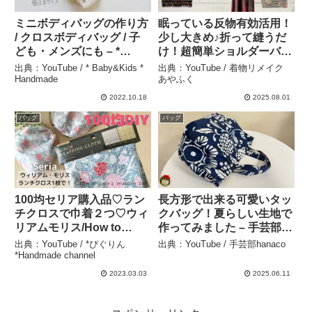
ミニボディバッグの作り方
眠っている反物有効活用！
/ クロスボディバッグ / 子
少し大きめ♪折って縫うだ
ども・メンズにも – *
け！超簡単ショルダーバッ
Baby&Kids * Handmade
グの作り方 【着物リメイ
出典：YouTube / * Baby&Kids *
出典：YouTube / 着物リメイク
クバッグ】Simple
Handmade
あやふく
shoulder bag, sewing
2022.10.18
2025.08.01
projects, DIY – 着物リメイ
バッグ
バッグ
ク あやふく
100均セリア購入品♡ラン
長方形で出来る可愛いタッ
チクロスで巾着２つ♡ウィ
クバッグ！夏らしい生地で
リアムモリス/How to
作ってみました – 手芸部
make a drawstring bag – *
hanaco [handicraft]
出典：YouTube / *ぴぐりん
出典：YouTube / 手芸部hanaco
ぴぐりん*Handmade
*Handmade channel
channel
2023.03.03
2025.06.11