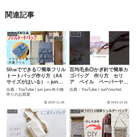
関連記事
バッグ
バッグ
50㎝でできる♡簡単フリル
百均毛糸◎かぎ針で簡単カ
トートバッグ作り方（A4
ゴバッグ 作り方 セリ
サイズがはいる） – jun
ア ベイル ペーパーヤー
jun⭐︎布小物作りのお部屋
ン #ハンドメイド #ハン
出典：YouTube / jun jun⭐︎布小物
出典：YouTube / nuii*crochet
ドメイドバッグ #crochet
作りのお部屋
#ハンドバッグ #かぎ針編
2025.11.08
2024.10.26
み初心者 – nuii*crochet
バッグ
バッグ