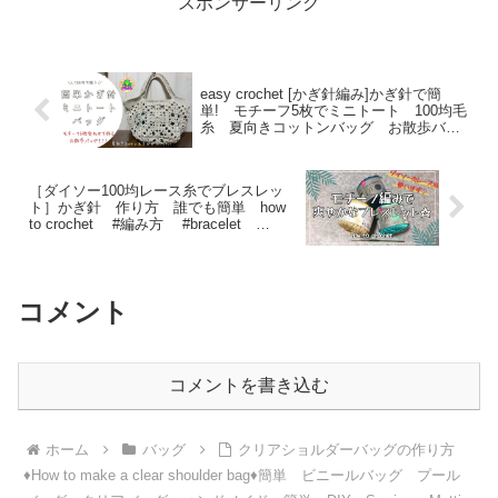
スポンサーリンク
easy crochet [かぎ針編み]かぎ針で簡
単! モチーフ5枚でミニトート 100均毛
糸 夏向きコットンバッグ お散歩バッ
グ – Crochet kuh’s
［ダイソー100均レース糸でブレスレッ
ト］かぎ針 作り方 誰でも簡単 how
to crochet #編み方 #bracelet
#grannysquare #グラニースクエア #調
整可能 – チョコマル ハンドメイド工房
コメント
コメントを書き込む
ホーム
バッグ
クリアショルダーバッグの作り方
♦How to make a clear shoulder bag♦簡単 ビニールバッグ プール