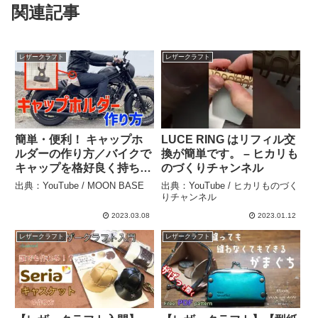
関連記事
レザークラフト
レザークラフト
簡単・便利！ キャップホ
LUCE RING はリフィル交
ルダーの作り方／バイクで
換が簡単です。 – ヒカリも
キャップを格好良く持ち運
のづくりチャンネル
ぼう！ – MOON BASE
出典：YouTube / MOON BASE
出典：YouTube / ヒカリものづく
りチャンネル
2023.03.08
2023.01.12
レザークラフト
レザークラフト