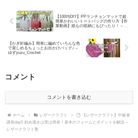
【100均DIY】PPランチョンマットで超
簡単かわいいトートバッグの作り方【作
業動画】紙もの収納にもぴったり！ – ふ
りかけcraft
【かぎ針編み】簡単に編めていろんな色
で楽しめるちょっとお出かけバッグ♪ –
ゆずyuzu_Crochet
コメント
コメントを書き込む
ホーム
レザークラフト
【レザークラフト】中級者
講座day5 斜め漉きは実は簡単！基本のフォームとポイントを解説 –
レザークラフト塾