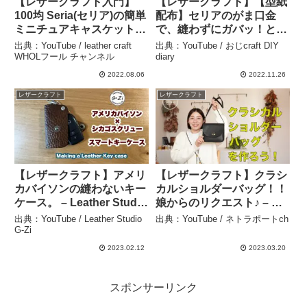
【レザークラフト入門】
【レザークラフト】【型紙
100均 Seria(セリア)の簡単
配布】セリアのがま口金
ミニチュアキャスケット
で、縫わずにガバッ！と開
(帽子)を作ってみたらすご
く小さながま口 – おじcraft
出典：YouTube / leather craft
出典：YouTube / おじcraft DIY
く可愛かった★leather
DIY diary
WHOLフール チャンネル
diary
craft WHOL style –
2022.08.06
2022.11.26
leather craft WHOLフール
レザークラフト
レザークラフト
チャンネル
【レザークラフト】アメリ
【レザークラフト】クラシ
カバイソンの縫わないキー
カルショルダーバッグ！！
ケース。 – Leather Studio
娘からのリクエスト♪ – ネ
G-Zi
トラポートch
出典：YouTube / Leather Studio
出典：YouTube / ネトラポートch
G-Zi
2023.02.12
2023.03.20
スポンサーリンク