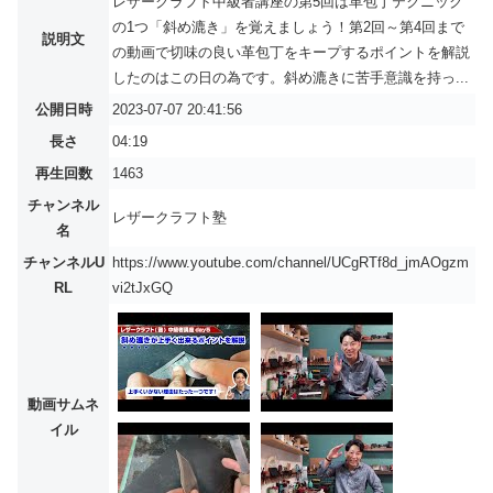
レザークラフト中級者講座の第5回は革包丁テクニック
の1つ「斜め漉き」を覚えましょう！第2回～第4回まで
説明文
の動画で切味の良い革包丁をキープするポイントを解説
したのはこの日の為です。斜め漉きに苦手意識を持っ...
公開日時
2023-07-07 20:41:56
長さ
04:19
再生回数
1463
チャンネル
レザークラフト塾
名
チャンネルU
https://www.youtube.com/channel/UCgRTf8d_jmAOgzm
RL
vi2tJxGQ
動画サムネ
イル