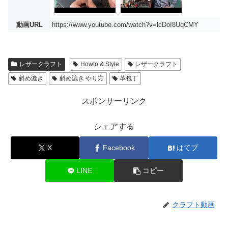
動画URL
https://www.youtube.com/watch?v=lcDoI8UqCMY
レザークラフト
Howto & Style
レザークラフト
斜め漉き
斜め漉き やり方
革包丁
スポンサーリンク
シェアする
X
Facebook
はてブ
LINE
コピー
クラフト動画