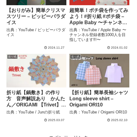
【おりがみ】簡単クリスマ
超簡単！ポチ袋を作ってみ
スツリー – ピッピーパラダ
よう！#折り紙 #ポチ袋 –
イス
Apple Baby 〜チャンネル
登録者数1000人を目指し
出典：YouTube / ピッピーパラダ
出典：YouTube / Apple Baby 〜
ています‼︎!〜
イス
チャンネル登録者数1000人を目
指しています‼︎!〜
2024.11.27
2024.01.02
折り紙
折り紙
折り紙【鍋敷き】の作り
【折り紙】簡単長袖シャツ
方 音声解説あり かんた
Long sleeve shirt –
ん／ORIGAMI 【Trivet】
Origami ORI10
with subtitles – Junの折り
出典：YouTube / Junの折り紙
出典：YouTube / Origami ORI10
紙
2025.03.07
2025.02.10