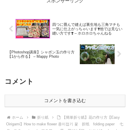
スポンサーリンク
四つに畳んで縫えば裏生地も三角マチも
一気に仕上がっちゃいます❣️他では見ない
縫い方です❣️ – ホロホロちゃんねる
【Photoshop講座】シャボン玉の作り方
【1から作る】 – Mappy Photo
コメント
コメントを書き込む
ホーム
折り紙
【簡単折り紙】花の作り方【Easy
Oirigami】How to make flower 종이접기 꽃 折纸 folding paper 七