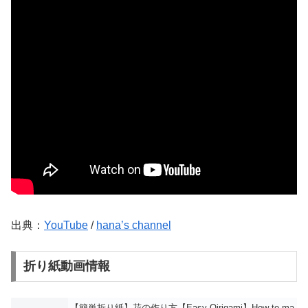
出典：
YouTube
/
hana’s channel
折り紙動画情報
【簡単折り紙】花の作り方【Easy Oirigami】How to ma