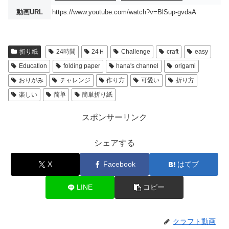
動画URL
https://www.youtube.com/watch?v=BlSup-gvdaA
折り紙
24時間
24Ｈ
Challenge
craft
easy
Education
folding paper
hana's channel
origami
おりがみ
チャレンジ
作り方
可愛い
折り方
楽しい
简单
簡単折り紙
スポンサーリンク
シェアする
X
Facebook
はてブ
LINE
コピー
クラフト動画