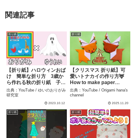
関連記事
折り紙
折り紙
【折り紙】ハロウィンおば
【クリスマス 折り紙】可
け 簡単な折り方 3歳か
愛いトナカイの作り方🦌
ら作れる秋の折り紙 子供
How to make paper
でも作れる作り方 10月の
Reindeer#圣诞节#鹿
出典：YouTube / ゆいのおりがみ
出典：YouTube / Origami hana's
折り紙【おりがみ】 – ゆい
#Christmas#トナカイ#馴
研究室
channel
のおりがみ研究室
鹿#루돌프#簡単#おりがみ
2023.10.12
2025.11.20
#origami#摺紙#종이 –
折り紙
折り紙
Origami hana’s channel