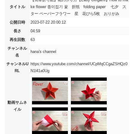
タイトル
ke flower 종이접기 꽃 折纸 folding paper 七夕 ス
ター ペーパーフラワー 星 花びら5枚 おりがみ
公開日時
2023-07-22 20:00:12
長さ
04:59
再生回数
63
チャンネル
hana's channel
名
チャンネルU
https://www.youtube.com/channel/UCpMqCCgaZSHQz0
RL
N1l41a0Ug
動画サムネ
イル