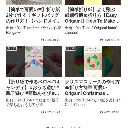
【簡単で可愛い❤】折り紙
【簡単折り紙】よく飛ぶ
2枚で作る！ギフトバッグ
紙飛行機🛫折り方【Easy
の作り方！【ハンドメイ
Origami】How To Make
ド】 – 〜プラバン作家
Paper Airplane that Fly
出典：YouTube / 〜プラバン作家
出典：YouTube / Origami hana's
Renge〜
Far종이접기 비행기 折纸
Renge〜
channel
纸飞机 DIY #shorts –
2024.10.18
2024.01.06
Origami hana’s channel
折り紙
折り紙
【折り紙で作るペロペロキ
クリスマスリースの作り方
ャンディ】 #おうち遊び #
🎄折り方簡単 可愛い
親子遊び #簡単あそび #折
Origami Christmas
り紙 – れなまま⌇親子で楽
wreath #折り紙 #Xmas
出典：YouTube / れなまま⌇親子
出典：YouTube / 折り紙を楽しむ
しむおうち遊び🌈
#shorts – 折り紙を楽しむ
で楽しむおうち遊び🌈
Craft Channel
Craft Channel
2025.01.24
2024.12.13