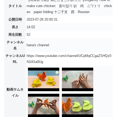
タイトル
make cute chicken 종이접기 닭 鸡 ニワトリ chick
en paper folding 十二干支 酉 Rooster
公開日時
2023-07-28 20:00:31
長さ
14:02
再生回数
52
チャンネル
hana's channel
名
チャンネルU
https://www.youtube.com/channel/UCpMqCCgaZSHQz0
RL
N1l41a0Ug
動画サムネ
イル