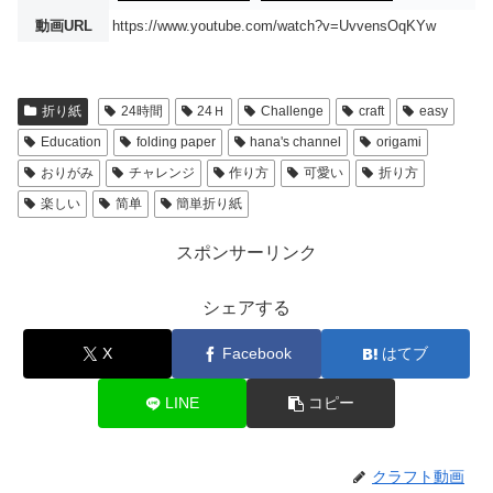
動画URL
https://www.youtube.com/watch?v=UvvensOqKYw
折り紙
24時間
24Ｈ
Challenge
craft
easy
Education
folding paper
hana's channel
origami
おりがみ
チャレンジ
作り方
可愛い
折り方
楽しい
简单
簡単折り紙
スポンサーリンク
シェアする
X
Facebook
はてブ
LINE
コピー
クラフト動画