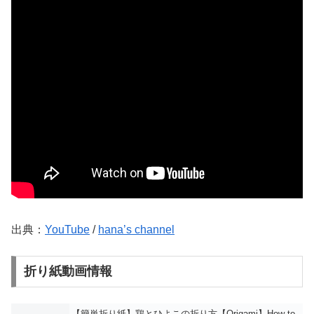
出典：
YouTube
/
hana’s channel
折り紙動画情報
【簡単折り紙】鶏とひよこの折り方【Origami】How to