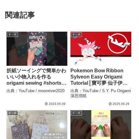
関連記事
折り紙
折り紙
折紙ソーイングで簡単かわ
Pokemon Bow Ribbon
いい小物入れを作る
Sylveon Easy Origami
origami sewing #shorts
Tutorial║寶可夢 仙子伊布
@moonriver2020 –
緞帶 蝴蝶結 簡單摺紙 教學
出典：YouTube / moonriver2020
出典：YouTube / S.Y. Pu Origami
moonriver2020
║ポケモン ニンフィア ボウ
蒲思摺紙
タイ リボン 簡単 折り紙 –
2023.05.09
2025.09.29
S.Y. Pu Origami 蒲思摺紙
折り紙
折り紙