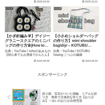
たたみかた#整理#トートバ
ママバッグ作り方#フリル#
2025.04.04
2025.10.21
ッグ#접는방법#折疊 – 簡単
ＤＩＹ#可愛い – まりこめ
バッグ
バッグ
結び方辞典 / How to tie
いど
【かぎ針編み🔰】デイジー
【小さめショルダーバッグ
グラニースクエアのミニバ
の作り方】mini shoulder
ッグの作り方🌼|How to
bag/diy/ – KOTUBU
crochet a daisy granny
Sewing こつぶの裁縫
出典：YouTube / mihoのあみもの
出典：YouTube / KOTUBU
square mini bag|데이지 그
【初心者でもお洒落でかんたん】
Sewing こつぶの裁縫
라니 스퀘어 미니백 뜨는 법
2025.08.06
2023.08.20
– mihoのあみもの【初心者
でもお洒落でかんたん】
スポンサーリンク
折り紙 宝石のついた指輪 リアルな折
り方 簡単で立体的な作り方【おりが
み】 – ゆいのおりがみ研究室