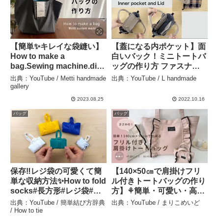
【簡単✨キレイな袋縫い】
【蓋になる内ポケット】面
How to make a
白いバック！ミニトートバ
bag.Sewing machine.diy.
ッグの作り方 ファスナー
おしゃれで簡単なバッグを
ポケット付き * Inner
出典：YouTube / Metti handmade
出典：YouTube / L handmade
一緒に作りましょう🌷 –
pocket and Lid * Mini Tote
gallery
Metti handmade gallery
bag – L handmade
2023.08.25
2022.10.16
バッグ
バッグ
保存‼レジ袋の可愛くて簡
【140×50㎝で肩掛けフリ
単な収納方法✨How to fold
ル付きトートバッグの作り
socks#長方形#レジ袋#ゴ
方】⚘簡単・可愛い・高見
ミ袋#bag#買い物袋#手さ
えハンドメイド#バッグの
出典：YouTube / 簡単結び方辞典
出典：YouTube / まりこめいど
げ袋#ビニール袋#畳み方#
作り方#帆布バッグ#簡単#
/ How to tie