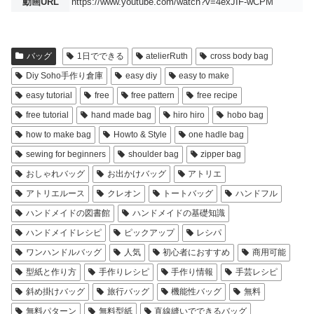
動画URL
https://www.youtube.com/watch?v=4exJIF-wCPM
バッグ
1日でできる
atelierRuth
cross body bag
Diy Soho手作り倉庫
easy diy
easy to make
easy tutorial
free
free pattern
free recipe
free tutorial
hand made bag
hiro hiro
hobo bag
how to make bag
Howto & Style
one hadle bag
sewing for beginners
shoulder bag
zipper bag
おしゃれバッグ
お出かけバッグ
アトリエ
アトリエルース
クレオン
トートバッグ
ハンドフル
ハンドメイドの図書館
ハンドメイドの基礎知識
ハンドメイドレシピ
ピックアップ
レシパ
ワンハンドルバッグ
人気
初心者におすすめ
商用可能
型紙と作り方
手作りレシピ
手作り情報
手芸レシピ
斜め掛けバッグ
旅行バッグ
機能性バッグ
無料
無料パターン
無料型紙
直線縫いでできるバッグ