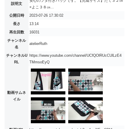
安心のフタ付きバッグです。【完成サイズ】たて３２㎝
説明文
×よこ３８㎝...
公開日時
2023-07-26 17:30:02
長さ
13:14
再生回数
16031
チャンネル
atelierRuth
名
チャンネルU
https://www.youtube.com/channel/UCfQOlRUcCUlLzE4
RL
TMmsoEyQ
動画サムネ
イル