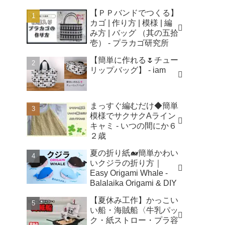
【ＰＰバンドでつくる】
カゴ | 作り方 | 模様 | 編
み方 | バッグ （其の五拾
壱） - プラカゴ研究所
【簡単に作れる🌷チュー
リップバッグ】 - iam
まっすぐ編むだけ◆簡単
模様でサクサクAライン
キャミ - いつの間にか６
２歳
夏の折り紙🐋簡単かわい
いクジラの折り方｜
Easy Origami Whale -
Balalaika Origami & DIY
【夏休み工作】かっこい
い船・海賊船〈牛乳パッ
ク・紙ストロー・プラ容