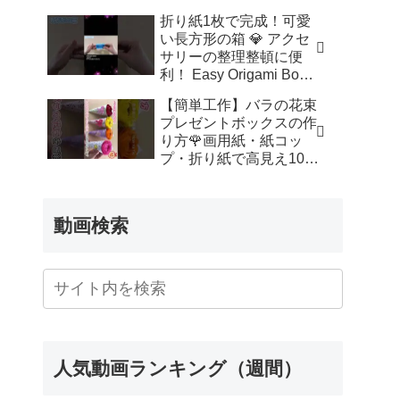
ッズルーム
折り紙1枚で完成！可愛
い長方形の箱 💎 アクセ
サリーの整理整頓に便
利！ Easy Origami Box |
Rectangle Box | 摺紙 盒
【簡単工作】バラの花束
子 クリスマス 箱 は
プレゼントボックスの作
こ – Origami hana’s
り方🌹画用紙・紙コッ
channel
プ・折り紙で高見え100
均DIY✨言葉なしで丁
寧！子供からシニアのレ
クリエーション／How to
動画検索
make a rose – 簡単結び
方辞典 / How to tie
人気動画ランキング（週間）