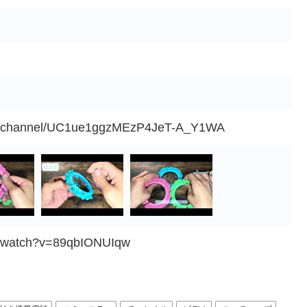
om/channel/UC1ue1ggzMEzP4JeT-A_Y1WA
m/watch?v=89qbIONUIqw