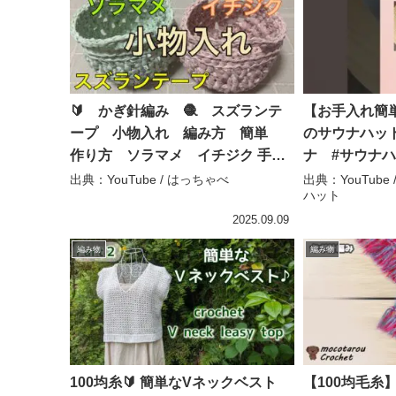
🔰 かぎ針編み 🧶 スズランテ
【お手入れ簡
ープ 小物入れ 編み方 簡単
のサウナハッ
作り方 ソラマメ イチジク 手の
ナ #サウナハ
ひらサイズ コロコロ 可愛く仕
サウナ女子 –
出典：YouTube / はっちゃべ
出典：YouTub
ハット
上がりました – はっちゃべ
ナハット
2025.09.09
編み物
編み物
100均糸🔰 簡単なVネックベスト
【100均毛糸