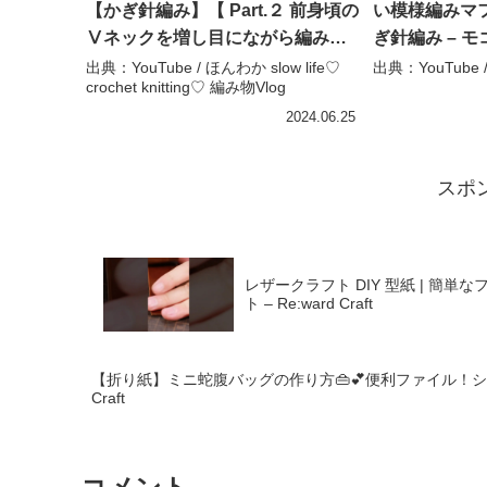
【かぎ針編み】【 Part.２ 前身頃の
い模様編みマ
Ⅴネックを増し目にながら編みま
ぎ針編み – モコ
す♪ 】crochet V-neck lacy top ～
出典：YouTube / ほんわか slow life♡
出典：YouTube 
crochet knitting♡ 編み物Vlog
編み物 Vlog 203～ – ほんわか slow
life♡ crochet knitting♡ 編み物
2024.06.25
Vlog
スポ
レザークラフト DIY 型紙 | 簡単なフ
ト – Re:ward Craft
【折り紙】ミニ蛇腹バッグの作り方👜💕便利ファイル！シールを入
Craft