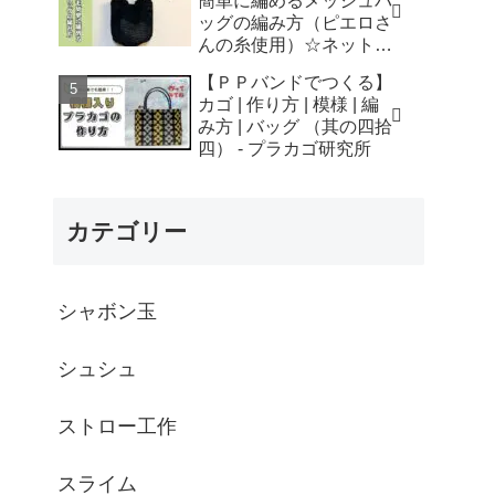
簡単に編めるメッシュバ
はなみこと
ッグの編み方（ピエロさ
んの糸使用）☆ネットバ
ッグ☆How to crochet
【ＰＰバンドでつくる】
mesh bag/tutorial - そろ
カゴ | 作り方 | 模様 | 編
そろはじめよう
み方 | バッグ （其の四拾
☆crochet
四） - プラカゴ研究所
カテゴリー
シャボン玉
シュシュ
ストロー工作
スライム