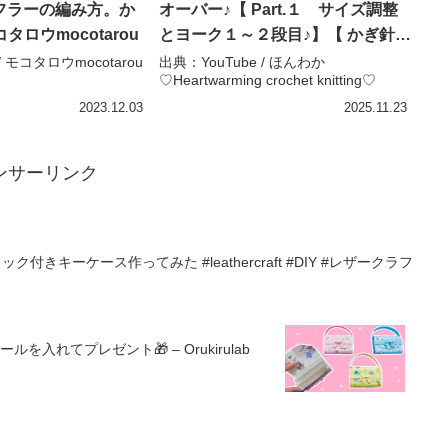
フラーの編み方。か
オーバー♪【 Part.１ サイズ調整
タロウmocotarou
とヨーク１～２段目♪】【 かぎ針編
み】 crochet top down
/ モコタロウmocotarou
出典：YouTube / ほんわか
♡Heartwarming crochet knitting♡
pullover ～編み物 Vlog 349 – ほ
んわか♡Heartwarming crochet
2023.12.03
2025.11.23
knitting♡
ンサーリンク
ック付きキーケース作ってみた #leathercraft #DIY #レザークラフ
れてプレゼント🎁 – Orukirulab