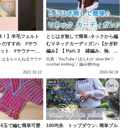
単！】羊毛フェルト
とじはぎ無しで簡単♪ネックから編
トのすすめ #サウ
むⅤネックカーディガン♪【かぎ針
ット #サウナー #
編み】【 Part.３ 縁編み、袖、紐
 はるちゃんねるサウ
を編みます♪】 crochet cardigan
e / はるちゃんねるサウナ
出典：YouTube / ほんわか slow life♡
crochet knitting♡ 編み物Vlog
～編み物 Vlog 171～ – ほんわか
slow life♡ crochet knitting♡ 編み
2022.10.12
2024.04.19
物Vlog
編み物
】6玉で編む簡単可愛
100均糸 トップダウン♪ 簡単プル