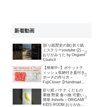
新着動画
[折り紙歴史の旅] 折り紙
ミステリーyoutube (2) –
おりがみうた by Origami
Council
【簡単!!!✨】ポケットテ
ィッシュ収納付き蓋付き
ポーチの作り方 –
FujiClover【Handmade
】
折り紙 バナナ くだもの
果物 野菜 食べ物 可愛い
簡単 #shorts – ORIGAMI
KIDS ROOM おりがみキ