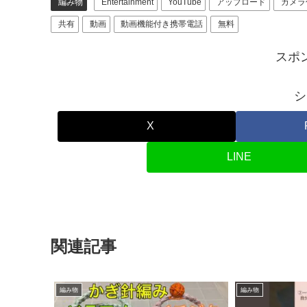
編み物
Entertainment
YouTube
アップロード
カメラ
共有
動画
動画機能付き携帯電話
無料
スポ
シ
X
LINE
関連記事
編み物
編み物