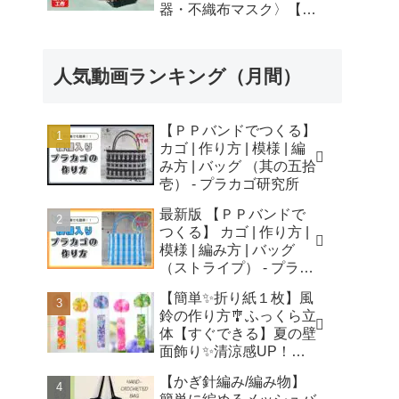
器・不織布マスク〉【自
由研究】簡単！遊べる工
作・廃材手作りおもちゃ
- ちゃんねるできたくん
人気動画ランキング（月間）
【ＰＰバンドでつくる】
カゴ | 作り方 | 模様 | 編
み方 | バッグ （其の五拾
壱） - プラカゴ研究所
最新版 【ＰＰバンドで
つくる】 カゴ | 作り方 |
模様 | 編み方 | バッグ
（ストライプ） - プラカ
ゴ研究所
【簡単✨折り紙１枚】風
鈴の作り方🎐ふっくら立
体【すぐできる】夏の壁
面飾り✨清涼感UP！無
音風鈴 How to Make
【かぎ針編み/編み物】
Origami Wind Chimes -