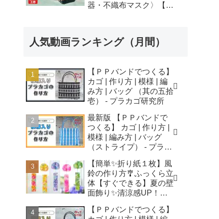
器・不織布マスク〉【自
由研究】簡単！遊べる工
作・廃材手作りおもちゃ
- ちゃんねるできたくん
人気動画ランキング（月間）
【ＰＰバンドでつくる】
カゴ | 作り方 | 模様 | 編
み方 | バッグ （其の五拾
壱） - プラカゴ研究所
最新版 【ＰＰバンドで
つくる】 カゴ | 作り方 |
模様 | 編み方 | バッグ
（ストライプ） - プラカ
ゴ研究所
【簡単✨折り紙１枚】風
鈴の作り方🎐ふっくら立
体【すぐできる】夏の壁
面飾り✨清涼感UP！無
音風鈴 How to Make
【ＰＰバンドでつくる】
Origami Wind Chimes -