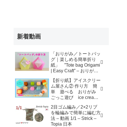
新着動画
「おりがみ／トートバッ
グ｜楽しめる簡単折り
紙」 ”Tote bag Origami
| Easy Craft” – おりがみ
アトリエ
【折り紙】アイスクリー
ム屋さん② 作り方 簡
単 遊べる おりがみ
ごっこ遊び ice cream
shop – KORO ORIGAMI
2目ゴム編み／2×2リブ
を輪編みで簡単に編む方
法 – 動画 1/1 – Strick –
Topia 日本