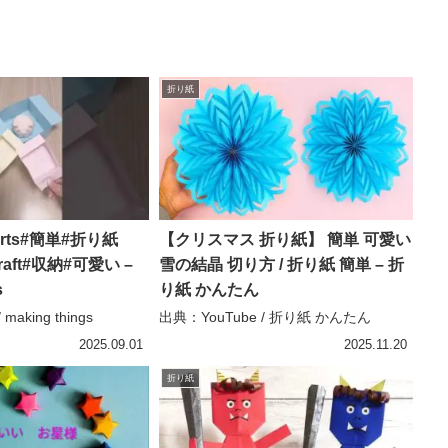
折り紙
orts#簡単#折り紙
【クリスマス 折り紙】 簡単 可愛い
craft#収納#可愛い –
雪の結晶 切り方 / 折り紙 簡単 – 折
s
り紙 かんたん
making things
出典：YouTube / 折り紙 かんたん
2025.09.01
2025.11.20
折り紙