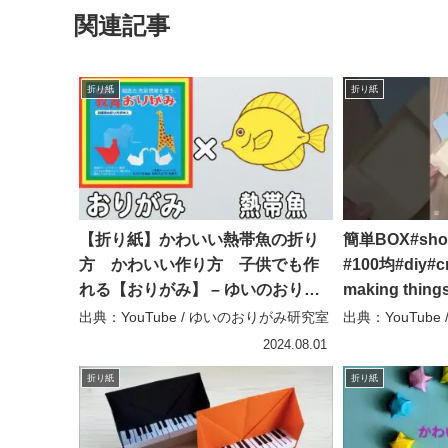
関連記事
折り紙
折り紙
【折り紙】かわいい熱帯魚の折り
簡単BOX#sh
方 かわいい作り方 子供でも作
#100均#diy#
れる【おりがみ】 – ゆいのおりが
making thing
み研究室
出典：YouTube / ゆいのおりがみ研究室
出典：YouTube / 
2024.08.01
折り紙
折り紙