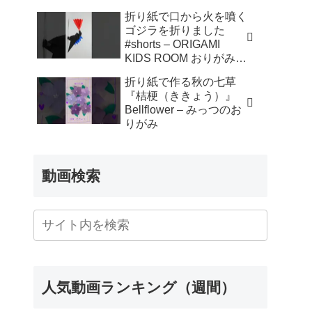
折り紙で口から火を噴く
ゴジラを折りました
#shorts – ORIGAMI
KIDS ROOM おりがみキ
ッズルーム
折り紙で作る秋の七草
『桔梗（ききょう）』
Bellflower – みっつのお
りがみ
動画検索
人気動画ランキング（週間）