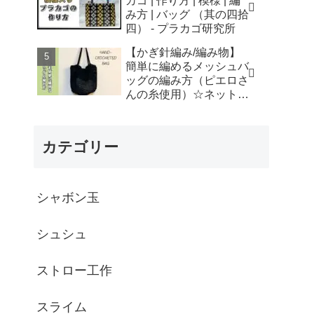
カゴ | 作り方 | 模様 | 編
はなみこと
み方 | バッグ （其の四拾
四） - プラカゴ研究所
【かぎ針編み/編み物】
簡単に編めるメッシュバ
ッグの編み方（ピエロさ
んの糸使用）☆ネットバ
ッグ☆How to crochet
mesh bag/tutorial - そろ
そろはじめよう
カテゴリー
☆crochet
シャボン玉
シュシュ
ストロー工作
スライム