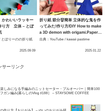
】かわいいラッキー
折り紙 節分👹簡単 立体的な鬼を作
り方 立体 – とぽ
ってみた!作り方/DIY How to make
紙
a 3D demon with origami.Paper
craft – kawaii pastime
e / とぽりーのの折り紙
出典：YouTube / kawaii pastime
2025.09.09
2025.01.22
ンサーリンク
楽しみになる手編みのニットセーター・プルオーバー｜簡単100
編み[暮らしのVlog ♯188］ – STAYSOME COFFEE
作り方【おりがみ】 – ゆいのおりがみ研