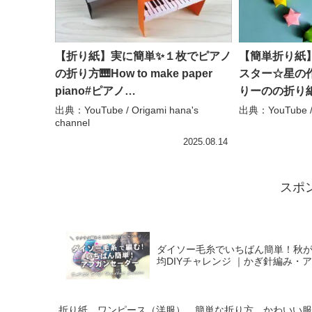
【折り紙】実に簡単✨１枚でピアノ
【簡単折り紙
の折り方🎹How to make paper
スター☆星の作
piano#ピアノ
りーのの折り
#piano#पियानो#фортепиано#피아
出典：YouTube / Origami hana's
出典：YouTub
channel
노#鋼琴#楽器#折り方#おりがみ
#origami – Origami hana’s
2025.08.14
channel
スポ
ダイソー毛糸でいちばん簡単！秋が
均DIYチャレンジ ｜かぎ針編み・アフガン
折り紙 ワンピース（洋服） 簡単な折り方 かわいい服の