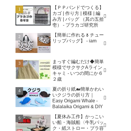
【ＰＰバンドでつくる】
カゴ | 作り方 | 模様 | 編
み方 | バッグ （其の五拾
壱） - プラカゴ研究所
【簡単に作れる🌷チュー
リップバッグ】 - iam
まっすぐ編むだけ◆簡単
模様でサクサクAライン
キャミ - いつの間にか６
２歳
夏の折り紙🐋簡単かわい
いクジラの折り方｜
Easy Origami Whale -
Balalaika Origami & DIY
【夏休み工作】かっこい
い船・海賊船〈牛乳パッ
ク・紙ストロー・プラ容