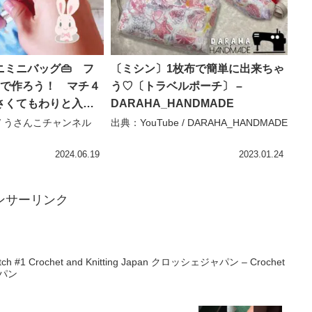
ミニバッグ👜 フ
〔ミシン〕1枚布で簡単に出来ちゃ
mで作ろう！ マチ４
う♡〔トラベルポーチ〕 –
さくてもわりと入り
DARAHA_HANDMADE
ng tutorial （ポー
e / うさんこチャンネル
出典：YouTube / DARAHA_HANDMADE
初心者さん向け🔰
 – うさんこチャン
2024.06.19
2023.01.24
ンサーリンク
h #1 Crochet and Knitting Japan クロッシェジャパン – Crochet
ャパン