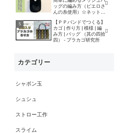
簡単に編めるメッシュバ
はなみこと
ッグの編み方（ピエロさ
んの糸使用）☆ネットバ
ッグ☆How to crochet
【ＰＰバンドでつくる】
mesh bag/tutorial - そろ
カゴ | 作り方 | 模様 | 編
そろはじめよう
み方 | バッグ （其の四拾
☆crochet
四） - プラカゴ研究所
カテゴリー
シャボン玉
シュシュ
ストロー工作
スライム