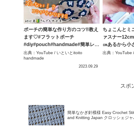
ポーチの簡単な作り方のコツ‼️教え
ちょこんとミニ
ます♡#フラットポーチ
ァスナー12c
#diy#pouch#handmade#簡単レシ
㎝あるから小
ピ#いといとitoito – いといとitoito
ますよ😄 sewi
出典：YouTube / いといとitoito
出典：YouTub
handmade
handmade
チ作り方） 
人気の形です！
2023.09.29
ネル
スポ
簡単なかぎ針模様 Easy Crochet Stitc
and Knitting Japan クロッシェジ