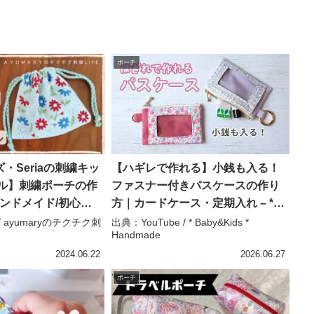
ポーチ
・Seriaの刺繍キッ
【ハギレで作れる】小銭も入る！
ール】刺繍ポーチの作
ファスナー付きパスケースの作り
ハンドメイド/初心
方｜カードケース・定期入れ – *
ry – ayumaryのチクチ
Baby&Kids * Handmade
 / ayumaryのチクチク刺
出典：YouTube / * Baby&Kids *
Handmade
2024.06.22
2026.06.27
ポーチ