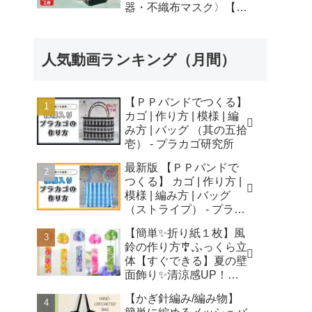
器・不織布マスク〉【自
由研究】簡単！遊べる工
作・廃材手作りおもちゃ
- ちゃんねるできたくん
人気動画ランキング（月間）
【ＰＰバンドでつくる】
カゴ | 作り方 | 模様 | 編
み方 | バッグ （其の五拾
壱） - プラカゴ研究所
最新版 【ＰＰバンドで
つくる】 カゴ | 作り方 |
模様 | 編み方 | バッグ
（ストライプ） - プラカ
ゴ研究所
【簡単✨折り紙１枚】風
鈴の作り方🎐ふっくら立
体【すぐできる】夏の壁
面飾り✨清涼感UP！無
音風鈴 How to Make
【かぎ針編み/編み物】
Origami Wind Chimes -