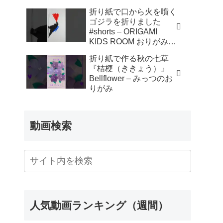
折り紙で口から火を噴く
ゴジラを折りました
#shorts – ORIGAMI
KIDS ROOM おりがみキ
ッズルーム
折り紙で作る秋の七草
『桔梗（ききょう）』
Bellflower – みっつのお
りがみ
動画検索
人気動画ランキング（週間）