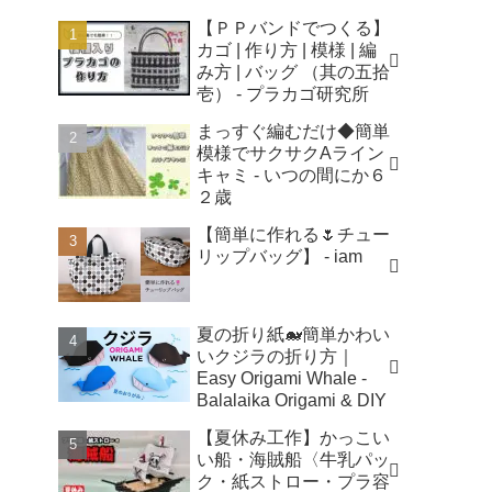
【ＰＰバンドでつくる】
カゴ | 作り方 | 模様 | 編
み方 | バッグ （其の五拾
壱） - プラカゴ研究所
まっすぐ編むだけ◆簡単
模様でサクサクAライン
キャミ - いつの間にか６
２歳
【簡単に作れる🌷チュー
リップバッグ】 - iam
夏の折り紙🐋簡単かわい
いクジラの折り方｜
Easy Origami Whale -
Balalaika Origami & DIY
【夏休み工作】かっこい
い船・海賊船〈牛乳パッ
ク・紙ストロー・プラ容