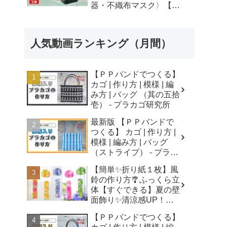
器・不織布マスク〉【自
由研究】簡単！遊べる工
作・廃材手作りおもちゃ
- ちゃんねるできたくん
人気動画ランキング（月間）
【ＰＰバンドでつくる】
カゴ | 作り方 | 模様 | 編
み方 | バッグ （其の五拾
壱） - プラカゴ研究所
最新版 【ＰＰバンドで
つくる】 カゴ | 作り方 |
模様 | 編み方 | バッグ
（ストライプ） - プラカ
ゴ研究所
【簡単✨折り紙１枚】風
鈴の作り方🎐ふっくら立
体【すぐできる】夏の壁
面飾り✨清涼感UP！無
音風鈴 How to Make
【ＰＰバンドでつくる】
Origami Wind Chimes -