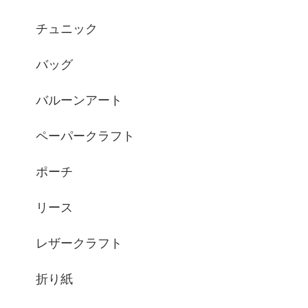
チュニック
バッグ
バルーンアート
ペーパークラフト
ポーチ
リース
レザークラフト
折り紙