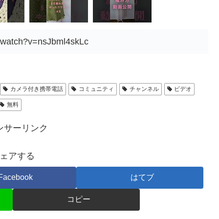
m/watch?v=nsJbml4skLc
カメラ付き携帯電話
コミュニティ
チャンネル
ビデオ
無料
ンサーリンク
ェアする
Facebook
はてブ
コピー