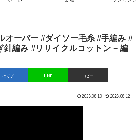
オーバー #ダイソー毛糸 #手編み #
ぎ針編み #リサイクルコットン – 編
はてブ
LINE
コピー
2023.08.10
2023.08.12