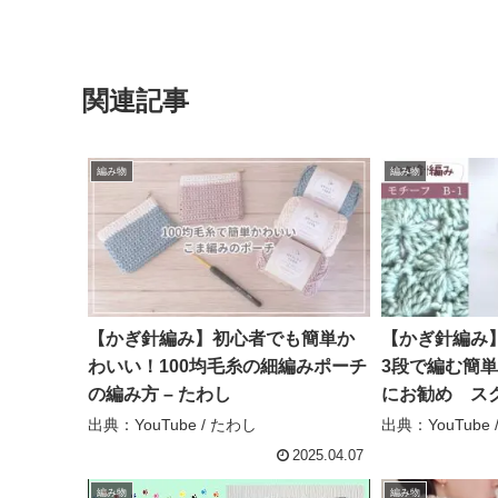
関連記事
編み物
編み物
【かぎ針編み】初心者でも簡単か
【かぎ針編み】
わいい！100均毛糸の細編みポーチ
3段で編む簡
の編み方 – たわし
にお勧め スク
あばちゃんね
出典：YouTube / たわし
出典：YouTube
2025.04.07
編み物
編み物