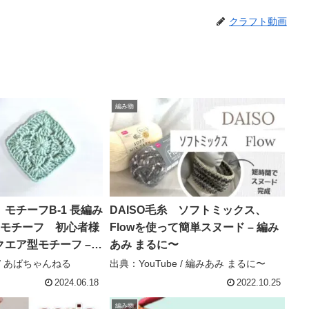
クラフト動画
編み物
モチーフB-1 長編み
DAISO毛糸 ソフトミックス、
単モチーフ 初心者様
Flowを使って簡単スヌード – 編み
エア型モチーフ –
あみ まるに〜
る
 / あばちゃんねる
出典：YouTube / 編みあみ まるに〜
2024.06.18
2022.10.25
編み物