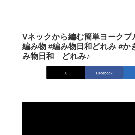
Vネックから編む簡単ヨークプル
編み物 #編み物日和どれみ #か
み物日和 どれみ♪
X
Facebook