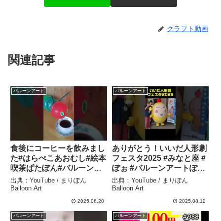
クラフト動画
関連記事
バルーンアート
バルーンアート
食後にコーヒーを飲みまし
ありがとう！いいだ人形劇
た#はらぺこあおむし#絵本
フェスタ2025 #みなと座 #
喫茶ぱたぽん#バルーンア
ぽぉ #バルーンアートぽぉ
ート – まりぽんBalloon
– まりぽんBalloon Art
出典：YouTube / まりぽん
出典：YouTube / まりぽん
Art
Balloon Art
Balloon Art
2025.06.20
2025.08.12
バルーンアート
バルーンアート