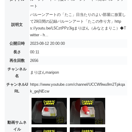
ート
バルーンアートの「たこ」日当たりのよい部屋に放置し
て29日間の記録バルーンアート「たこの作り方」http
説明文
s://youtu.be/L5CztPPz3igまりぽん（みなとまりこ）◆T
witter - h...
公開日時
2023-08-12 20:00:00
長さ
00:11
再生回数
2656
チャンネル
まりぽんmaripon
名
チャンネルU
https://www.youtube.com/channel/UCCW9wu9m2Tpkqa
RL
k_gejNEcw
動画サムネ
イル