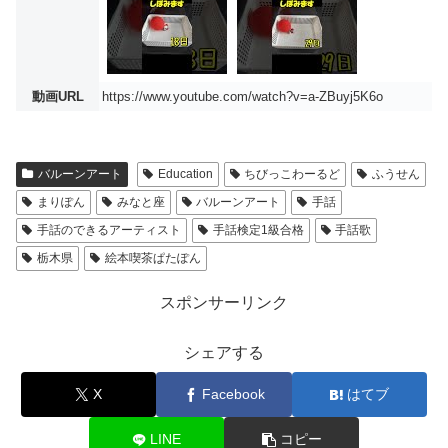
動画URL
https://www.youtube.com/watch?v=a-ZBuyj5K6o
バルーンアート
Education
ちびっこわーるど
ふうせん
まりぽん
みなと座
バルーンアート
手話
手話のできるアーティスト
手話検定1級合格
手話歌
栃木県
絵本喫茶ぱたぽん
スポンサーリンク
シェアする
X
Facebook
はてブ
LINE
コピー