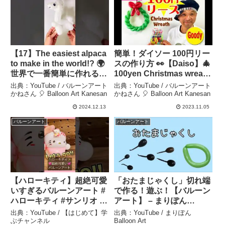
【17】The easiest alpaca
簡単！ダイソー 100円リー
to make in the world!? 🌍
スの作り方 👀【Daiso】🎄
世界で一番簡単に作れるア
100yen Christmas wreath
ルパカ🦙？【バルーンアー
tutorial 🎅 100均風船で作
出典：YouTube / バルーンアート
出典：YouTube / バルーンアート
トかねさん】 #alpaca – バ
るクリスマスリース【バル
かねさん 🎈 Balloon Art Kanesan
かねさん 🎈 Balloon Art Kanesan
ルーンアートかねさん 🎈
ーンアートかねさん】 – バ
2024.12.13
2023.11.05
Balloon Art Kanesan
ルーンアートかねさん 🎈
バルーンアート
バルーンアート
Balloon Art Kanesan
【ハローキティ】超絶可愛
「おたまじゃくし」切れ端
いすぎるバルーンアート #
で作る！遊ぶ！【バルーン
ハローキティ #サンリオ #
アート】 – まりぽん
ショート – 【はじめて】学
Balloon Art
出典：YouTube / 【はじめて】学
出典：YouTube / まりぽん
ぶチャンネル
ぶチャンネル
Balloon Art