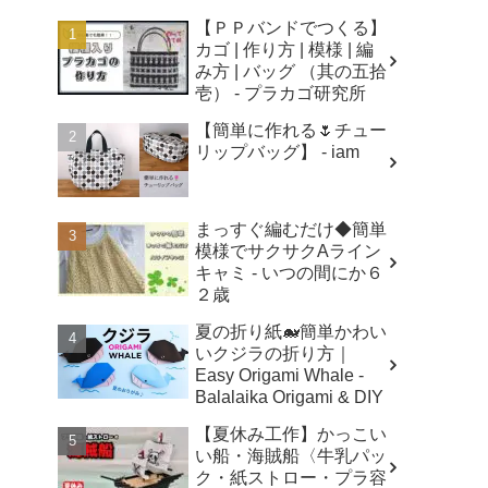
【ＰＰバンドでつくる】
カゴ | 作り方 | 模様 | 編
み方 | バッグ （其の五拾
壱） - プラカゴ研究所
【簡単に作れる🌷チュー
リップバッグ】 - iam
まっすぐ編むだけ◆簡単
模様でサクサクAライン
キャミ - いつの間にか６
２歳
夏の折り紙🐋簡単かわい
いクジラの折り方｜
Easy Origami Whale -
Balalaika Origami & DIY
【夏休み工作】かっこい
い船・海賊船〈牛乳パッ
ク・紙ストロー・プラ容