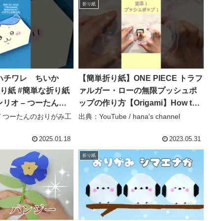
折り紙
ハチワレ ちいか
【簡単折り紙】ONE PIECE トラフ
り紙 #簡単な折り紙
ァルガー・ローの無限プッシュポ
#サンリオ – つーたんの
ップの作り方【Origami】How to
make Push pop ・Pop it 팝잇折
e / つーたんのおりがみ工
出典：YouTube / hana's channel
纸 指尖玩具 海贼王 #shorts –
hana’s channel
2025.01.18
2023.05.31
折り紙