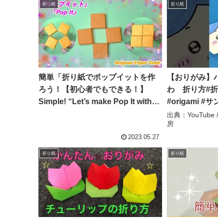
折り紙
折り紙
簡単「折り紙でポップイットを作
【おりがみ】
ろう！【初心者でもできる！】
わ 折り方#折
Simple! “Let’s make Pop It with
#origami 
origami!” [Even beginners can
おりがみ工房
出典：YouTub
房
do it! ] – Familyおりがみチャンネ
ル Origami paper craft
2023.05.27
折り紙
折り紙