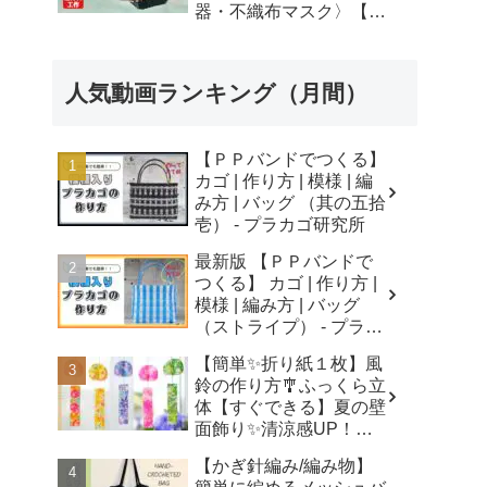
器・不織布マスク〉【自
由研究】簡単！遊べる工
作・廃材手作りおもちゃ
- ちゃんねるできたくん
人気動画ランキング（月間）
【ＰＰバンドでつくる】
カゴ | 作り方 | 模様 | 編
み方 | バッグ （其の五拾
壱） - プラカゴ研究所
最新版 【ＰＰバンドで
つくる】 カゴ | 作り方 |
模様 | 編み方 | バッグ
（ストライプ） - プラカ
ゴ研究所
【簡単✨折り紙１枚】風
鈴の作り方🎐ふっくら立
体【すぐできる】夏の壁
面飾り✨清涼感UP！無
音風鈴 How to Make
【かぎ針編み/編み物】
Origami Wind Chimes -