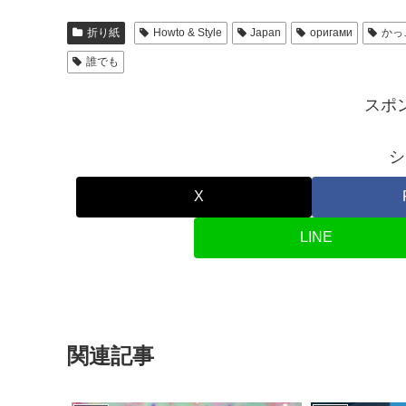
折り紙
Howto & Style
Japan
оригами
かっ
誰でも
スポ
シ
X
LINE
関連記事