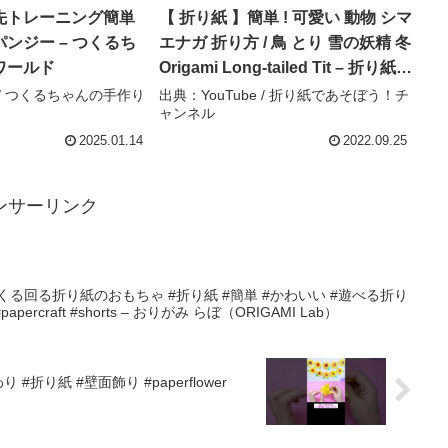
先トレーニング簡単
【 折り紙 】簡単 ! 可愛い 動物 シマ
ンジー – つくるち
エナガ 折り方 / 鳥 とり 雪の妖精 冬
ワールド
Origami Long-tailed Tit – 折り紙で
あそぼう！チャンネル
e / つくるちゃんの手作り
出典：YouTube / 折り紙であそぼう！チ
ャンネル
2025.01.14
2022.09.25
ンサーリンク
る回る折り紙のおもちゃ #折り紙 #簡単 #かわいい #遊べる折り
ami #papercraft #shorts – おりがみ らぼ（ORIGAMI Lab）
#折り紙 #壁面飾り #paperflower