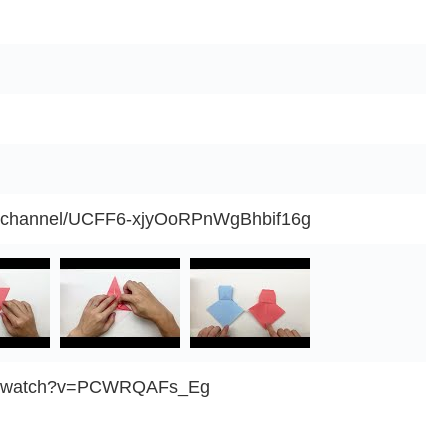
m/channel/UCFF6-xjyOoRPnWgBhbif16g
om/watch?v=PCWRQAFs_Eg