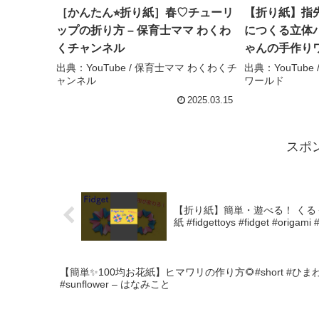
［かんたん⭐︎折り紙］春♡チューリ
【折り紙】指
ップの折り方 – 保育士ママ わくわ
につくる立体パ
くチャンネル
ゃんの手作り
出典：YouTube / 保育士ママ わくわくチ
出典：YouTub
ャンネル
ワールド
2025.03.15
スポ
【折り紙】簡単・遊べる！ くるく
紙 #fidgettoys #fidget #orig
【簡単✨100均お花紙】ヒマワリの作り方🌻#short #ひまわり 
#sunflower – はなみこと