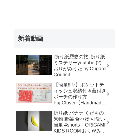
新着動画
[折り紙歴史の旅] 折り紙
ミステリーyoutube (2) –
おりがみうた by Origami
Council
【簡単!!!✨】ポケットテ
ィッシュ収納付き蓋付き
ポーチの作り方 –
FujiClover【Handmade
】
折り紙 バナナ くだもの
果物 野菜 食べ物 可愛い
簡単 #shorts – ORIGAMI
KIDS ROOM おりがみキ