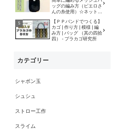
簡単に編めるメッシュバ
はなみこと
ッグの編み方（ピエロさ
んの糸使用）☆ネットバ
ッグ☆How to crochet
【ＰＰバンドでつくる】
mesh bag/tutorial - そろ
カゴ | 作り方 | 模様 | 編
そろはじめよう
み方 | バッグ （其の四拾
☆crochet
四） - プラカゴ研究所
カテゴリー
シャボン玉
シュシュ
ストロー工作
スライム