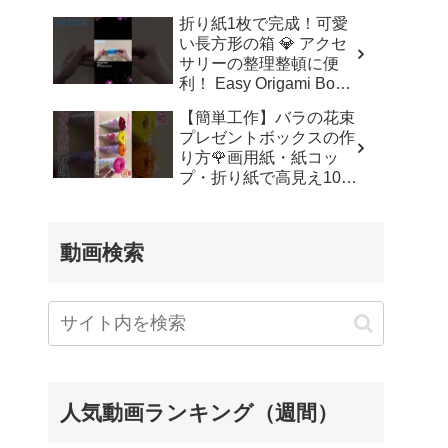
ッズルーム
折り紙1枚で完成！可愛
い長方形の箱 💎 アクセ
サリーの整理整頓に便
利！ Easy Origami Box |
Rectangle Box | 摺紙 盒
【簡単工作】バラの花束
子 クリスマス 箱 は
プレゼントボックスの作
こ – Origami hana’s
り方🌹画用紙・紙コッ
channel
プ・折り紙で高見え100
均DIY✨言葉なしで丁
寧！子供からシニアのレ
クリエーション／How to
動画検索
make a rose – 簡単結び
方辞典 / How to tie
人気動画ランキング（週間）