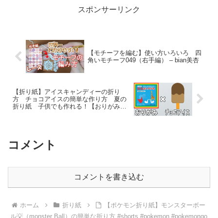
スポンサーリンク
【モチーフを編む】使い方いろいろ 四
角いモチーフ049（右手編） – bian美杏
【折り紙】アイスキャンディーの折り
方 チョコアイスの簡単な作り方 夏の
折り紙 子供でも作れる！【おりがみ】
– ゆいのおりがみ研究室
コメント
コメントを書き込む
ホーム
折り紙
【ポケモン折り紙】モンスターボー
ル💡（monster Ball）の簡単な折り方 #shorts #pokemon #pokemongo