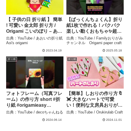
【 子供の日 折り紙 】 簡単
【ぱっくんちょくん】折り
! 可愛い 金太郎 折り方 /
紙1枚で作れる！パクパク
Origami こいのぼり – あお
楽しい動くおもちゃ✨超簡
いの折り紙 Aoi’s origami
単DIY！ – Familyおりがみ
出典：YouTube / あおいの折り紙
出典：YouTube / Familyおりがみ
チャンネル Origami
Aoi's origami
チャンネル Origami paper craft
paper craft
2023.04.19
2025.05.18
折り紙
折り紙
フォトフレーム（写真フレ
【簡単】しおりの作り方🔖
ーム）の作り方 short #折
💓 大きなハートで可愛
り紙 #origamieasy
い！便利な文房具おりがみ
#origami #photo – decoち
✨ – Orukirulab Craft
出典：YouTube / decoちゃんねる
出典：YouTube / Orukirulab Craft
ゃんねる
2024.06.14
2024.11.01