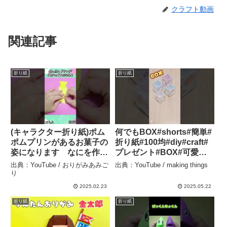
クラフト動画
関連記事
折り紙
折り紙
(キャラクター折り紙)ポム
何でもBOX#shorts#簡単#
ポムプリンがあるお菓子の
折り紙#100均#diy#craft#
姿になります なにを作っ
プレゼント#BOX#可愛い –
て～その1367 ゆっくり
making things
出典：YouTube / おりがみあみご
出典：YouTube / making things
の動画が欲しいときはコメ
り
ント欄で教えてください #
2025.02.23
2025.05.22
簡単な折り紙 #折り紙 – お
折り紙
折り紙
りがみあみごり