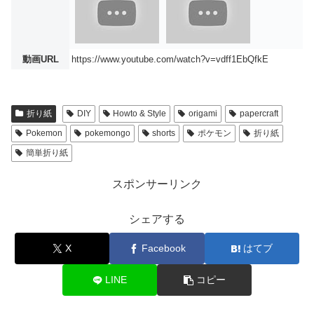
動画URL
https://www.youtube.com/watch?v=vdff1EbQfkE
折り紙
DIY
Howto & Style
origami
papercraft
Pokemon
pokemongo
shorts
ポケモン
折り紙
簡単折り紙
スポンサーリンク
シェアする
X
Facebook
はてブ
LINE
コピー