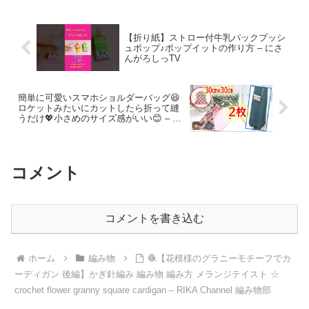
【折り紙】ストロー付牛乳パックプッシ
ュポップ♪ポップイットの作り方 – にさ
んがろしっTV
簡単に可愛いスマホショルダーバッグ😆
ロケットみたいにカットしたら折って縫
うだけ💖小さめのサイズ感がいい😊 – 小
春の手作りマスクアカデミー
コメント
コメントを書き込む
ホーム
編み物
🧶【花模様のグラニーモチーフでカ
ーディガン 後編】かぎ針編み 編み物 編み方 メランジテイスト ☆
crochet flower granny square cardigan – RIKA Channel 編み物部