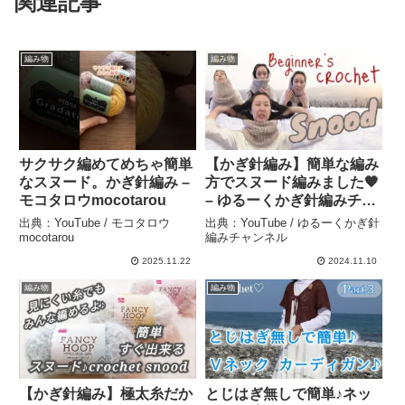
関連記事
編み物
編み物
サクサク編めてめちゃ簡単
【かぎ針編み】簡単な編み
なスヌード。かぎ針編み –
方でスヌード編みました🧡
モコタロウmocotarou
– ゆるーくかぎ針編みチャ
ンネル
出典：YouTube / モコタロウ
出典：YouTube / ゆるーくかぎ針
mocotarou
編みチャンネル
2025.11.22
2024.11.10
編み物
編み物
【かぎ針編み】極太糸だか
とじはぎ無しで簡単♪ネッ