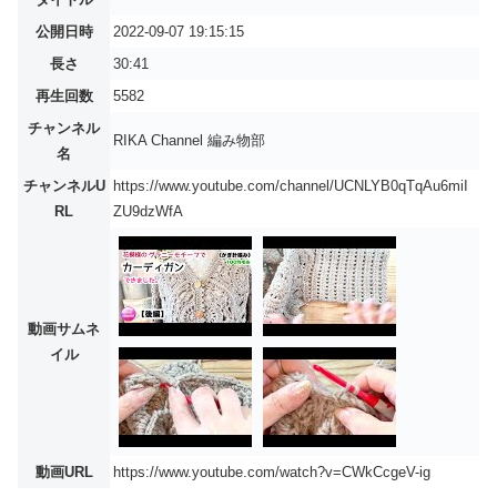
公開日時
2022-09-07 19:15:15
長さ
30:41
再生回数
5582
チャンネル
RIKA Channel 編み物部
名
チャンネルU
https://www.youtube.com/channel/UCNLYB0qTqAu6miI
RL
ZU9dzWfA
動画サムネ
イル
動画URL
https://www.youtube.com/watch?v=CWkCcgeV-ig