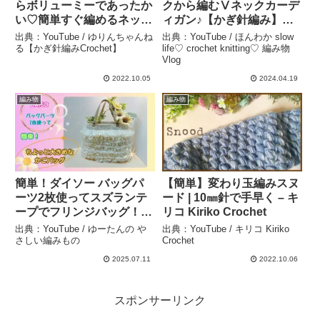
らボリューミーであったか
クから編むⅤネックカーデ
い♡簡単すぐ編めるネット
ィガン♪【かぎ針編み】【
編みスヌード♪crochet
Part.３ 縁編み、袖、紐を
出典：YouTube / ゆりんちゃんね
出典：YouTube / ほんわか slow
snood – ゆりんちゃんねる
編みます♪】 crochet
る【かぎ針編みCrochet】
life♡ crochet knitting♡ 編み物
Vlog
【かぎ針編みCrochet】
cardigan ～編み物 Vlog
171～ – ほんわか slow
2022.10.05
2024.04.19
life♡ crochet knitting♡
編み物
編み物
編み物Vlog
簡単！ダイソー バッグパ
【簡単】変わり玉編みスヌ
ーツ2枚使ってスズランテ
ード | 10㎜針で手早く – キ
ープでフリンジバッグ！ –
リコ Kiriko Crochet
ゆーたんの やさしい編み
出典：YouTube / ゆーたんの や
出典：YouTube / キリコ Kiriko
もの
さしい編みもの
Crochet
2025.07.11
2022.10.06
スポンサーリンク