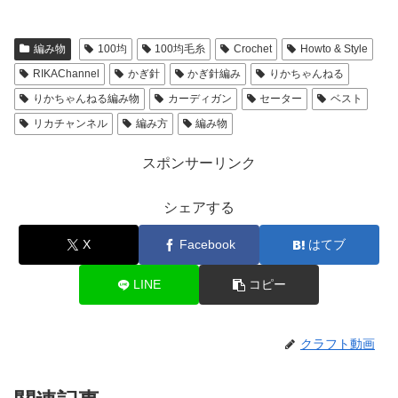
編み物
100均
100均毛糸
Crochet
Howto & Style
RIKAChannel
かぎ針
かぎ針編み
りかちゃんねる
りかちゃんねる編み物
カーディガン
セーター
ベスト
リカチャンネル
編み方
編み物
スポンサーリンク
シェアする
X
Facebook
はてブ
LINE
コピー
クラフト動画