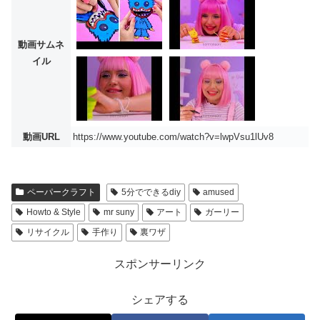
動画サムネ
イル
動画URL
https://www.youtube.com/watch?v=lwpVsu1lUv8
ペーパークラフト
5分でできるdiy
amused
Howto & Style
mr suny
アート
ガーリー
リサイクル
手作り
裏ワザ
スポンサーリンク
シェアする