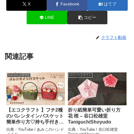
X
Facebook
はてブ
LINE
コピー
クラフト動画
関連記事
ペーパークラフト
ペーパークラフト
【エコクラフト 】フチ2種
折り紙簡単可愛い折り方
のバレンタインバスケット
花 桜 – 谷口松雄堂
簡単作り方♡持ち手付きプ
TaniguchiShoyudo
レゼントラッピングかごや
出典：YouTube / あみこのハンド
出典：YouTube / 谷口松雄堂
小物入れ♡かわいいハート