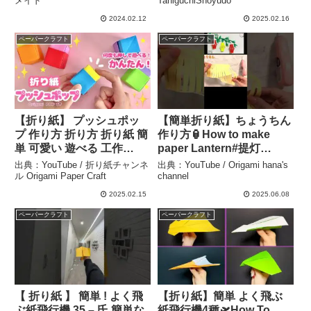
メイド
TaniguchiShoyudo
飾り付き♡クラフトバン
2024.02.12
2025.02.16
ド・紙バンド・ペーパーク
ペーパークラフト
ペーパークラフト
ラフト♡チョコレート菓子
ミニかご – あみこのハンド
メイド
【折り紙】 プッシュポッ
【簡単折り紙】ちょうちん
プ 作り方 折り方 折り紙 簡
作り方🏮How to make
単 可愛い 遊べる 工作
paper Lantern#提灯
Origami How to make
#लालटेन#燈籠#lantern#칠
出典：YouTube / 折り紙チャンネ
出典：YouTube / Origami hana's
POP IT Paper Craft DIY ボ
월칠석#등불#七夕#折り方
ル Origami Paper Craft
channel
タン Pop It fidget – 折り紙
#おりがみ#origami#摺紙
2025.02.15
2025.06.08
チャンネル Origami Paper
#shorts – Origami hana’s
ペーパークラフト
ペーパークラフト
Craft
channel
【 折り紙 】 簡単 ! よく飛
【折り紙】簡単 よく飛ぶ
ぶ紙飛行機 35 – 氏 簡単な
紙飛行機4種🛫How To