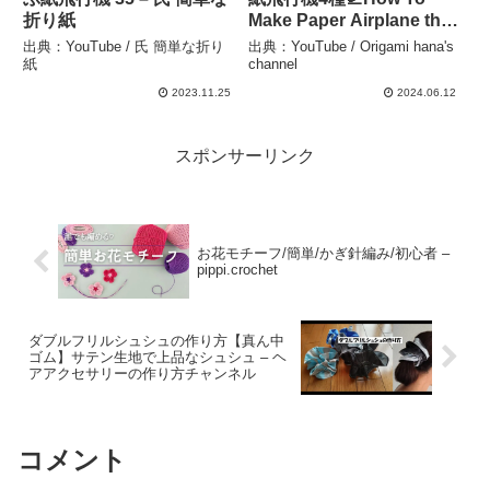
折り紙
Make Paper Airplane that
Fly Far#plane#飛機#비행
出典：YouTube / 氏 簡単な折り
出典：YouTube / Origami hana's
기#折り方#おりがみ
紙
channel
#origami#摺紙#DIY#作り
2023.11.25
2024.06.12
方 – Origami hana’s
channel
スポンサーリンク
お花モチーフ/簡単/かぎ針編み/初心者 –
pippi.crochet
ダブルフリルシュシュの作り方【真ん中
ゴム】サテン生地で上品なシュシュ – ヘ
アアクセサリーの作り方チャンネル
コメント