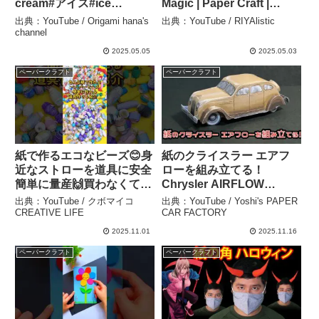
cream#アイス#ice
Magic | Paper Craft |
#sorvete#冰淇淋#スイカ
#shorts #ytshorts –
出典：YouTube / Origami hana's
出典：YouTube / RIYAlistic
#watermelon#西瓜#수박#
RIYAlistic
channel
折り方#おりがみ
2025.05.05
2025.05.03
#origami#摺紙 – Origami
ペーパークラフト
ペーパークラフト
hana’s channel
紙で作るエコなビーズ😊身
紙のクライスラー エアフ
近なストローを道具に安全
ローを組み立てる！
簡単に量産🙌買わなくても
Chrysler AIRFLOW
楽しめるビーズ✨使い道
PAPERCRAFT クライス
出典：YouTube / クボマイコ
出典：YouTube / Yoshi's PAPER
色々今回はビーズの作り方
ラー エアフロー ペーパー
CREATIVE LIFE
CAR FACTORY
🌟#ペーパービーズ #ペー
クラフト – Yoshi’s
2025.11.01
2025.11.16
パークラフト #ビーズ
PAPER CAR FACTORY
ペーパークラフト
ペーパークラフト
#sdgs #廃材工作 – クボマ
イコ CREATIVE LIFE