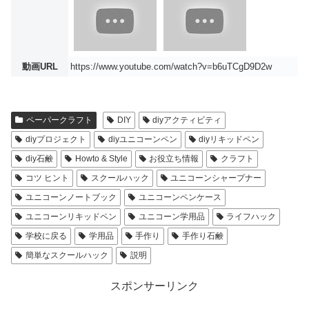
動画URL
https://www.youtube.com/watch?v=b6uTCgD9D2w
ペーパークラフト
DIY
diyアクティビティ
diyプロジェクト
diyユニコーンペン
diyリキッドペン
diy石鹸
Howto & Style
お役立ち情報
クラフト
コツ ヒント
スクールハック
ユニコーンシャープナー
ユニコーンノートブック
ユニコーンペンケース
ユニコーンリキッドペン
ユニコーン学用品
ライフハック
学校に戻る
学用品
手作り
手作り石鹸
簡単なスクールハック
説明
スポンサーリンク