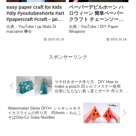
easy paper craft for kids
ペーパーデビ​​ルホーン ハ
#diy #youtubeshorts #art
ロウィーン 簡単ペーパー
#papercraft #craft – jai
クラフト チェーンソーマ
Mata Di macrame 🧿🌼
ン パワーホーン – DIY
出典：YouTube / jai Mata Di
出典：YouTube / DIY Paper
Paper Weapons
macrame 🧿🌼
Weapons
2025.05.19
2024.10.18
スポンサーリンク
マチ付きポーチ作り方 DIY How to
make a pouch 20ｃｍファスナー使用
台形にならない真っ直ぐポーチ 作り方 型
紙作り方 – chieko043
Watermelon Slime DIY🍉 シャキシャキス
イカスライムの作り方 #Shorts – わんこ
そばOne-Co Soba Noodles