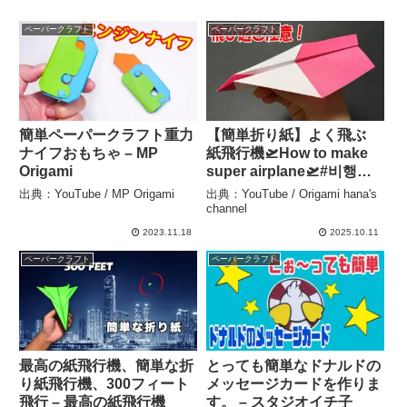
ペーパークラフト
ペーパークラフト
簡単ペーパークラフト重力
【簡単折り紙】よく飛ぶ
ナイフおもちゃ – MP
紙飛行機🛫How to make
Origami
super airplane🛫#비행기#
纸飞机#38#飛び過ぎ#Fly
出典：YouTube / MP Origami
出典：YouTube / Origami hana's
Far#ひこうき#plane#折り
channel
方#おりがみ#origami#折
2023.11.18
2025.10.11
纸 – Origami hana’s
ペーパークラフト
ペーパークラフト
channel
最高の紙飛行機、簡単な折
とっても簡単なドナルドの
り紙飛行機、300フィート
メッセージカードを作りま
飛行 – 最高の紙飛行機
す。 – スタジオイチ子