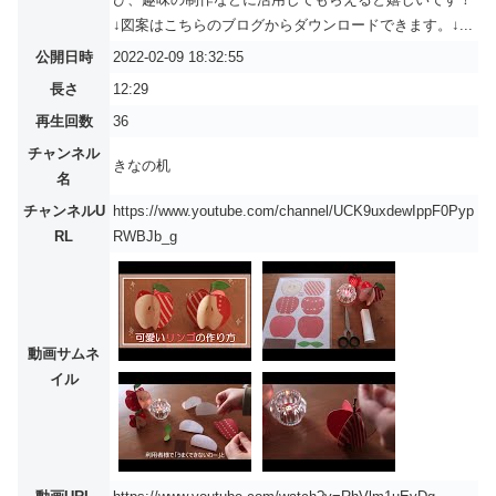
↓図案はこちらのブログからダウンロードできます。↓...
公開日時
2022-02-09 18:32:55
長さ
12:29
再生回数
36
チャンネル
きなの机
名
チャンネルU
https://www.youtube.com/channel/UCK9uxdewIppF0Pyp
RL
RWBJb_g
動画サムネ
イル