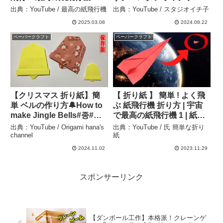
出典：YouTube / 最高の紙飛行機
出典：YouTube / スタジオイチ子
2025.03.08
2024.08.22
ペーパークラフト
ペーパークラフト
【クリスマス 折り紙】簡
【 折り紙 】 簡単 ! よく飛
単 ベルの作り方🔔How to
ぶ 紙飛行機 折り方 | 宇宙
make Jingle Bells#종#ベ
で最高の紙飛行機 1 | 紙飛
ル#bell#鐘#鈴#घंटी#圣诞节
行機の折り方 – 氏 簡単な
出典：YouTube / Origami hana's
出典：YouTube / 氏 簡単な折り
#벨#铃铛#ベル#折り方#お
折り紙
channel
紙
りがみ#origami#紙#종이
2024.11.02
2023.11.29
접기 – Origami hana’s
channel
スポンサーリンク
【ダンボール工作】本格派！クレーンゲ