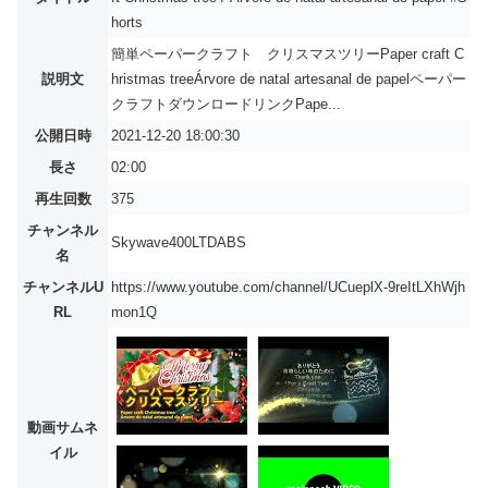
horts
簡単ペーパークラフト クリスマスツリーPaper craft C
説明文
hristmas treeÁrvore de natal artesanal de papelペーパー
クラフトダウンロードリンクPape...
公開日時
2021-12-20 18:00:30
長さ
02:00
再生回数
375
チャンネル
Skywave400LTDABS
名
チャンネルU
https://www.youtube.com/channel/UCueplX-9reItLXhWjh
RL
mon1Q
動画サムネ
イル