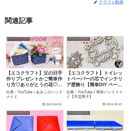
クラフト動画
関連記事
ペーパークラフト
ペーパークラフト
【エコクラフト】父の日手
【エコクラフト】トイレッ
作りプレゼントかご簡単作
トペーパーの芯でインテリ
り方♡ありがとうの花♡フ
ア壁飾り【簡単DIY ペーパ
ラワーアレンジメント♡誕
ークラフト】 – 簡単ハンド
出典：YouTube / あみこのハンド
出典：YouTube / 簡単ハンドメイ
生日や送別会にラッピング
メイド【手芸男子】
メイド
ド【手芸男子】
バスケット♡小物入れや収
2023.06.02
2024.08.15
納に♡おしゃれ大人色♡ク
ペーパークラフト
ペーパークラフト
ラフトバンド・ペーパーク
ラフト – あみこのハンドメ
イド