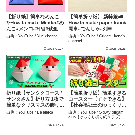
【折り紙】簡単なめんこ
【簡単折り紙】 新幹線🚅
✨How to make Menko#め
How to make paper train#
んこ#メンコ#게임#鱿鱼游
電車#でんしゃ#列車
戏#おもちゃ#オモチャ
#रेलगाड़ी#train#trem#tren#
出典：YouTube / Yuri channel
出典：YouTube / Origami hana's
#toy#खिलौने#イカゲーム#
Zug#기차#高铁#折り方#お
channel
딱지#折り方#おりがみ
りがみ#origami#紙 –
2025.01.24
2025.05.21
#origami#折纸#摺紙 – Yuri
Origami hana’s channel
ペーパークラフト
ペーパークラフト
channel
折り紙【サンタクロース /
【簡単折り紙】簡単すぎる
サンタさん】折り方 1枚で
コースター【すぐできる】
簡単なクリスマスの飾り
【社会福祉士のゆっくり解
♪◇How to hold Origami
説】 – Slowly origami
出典：YouTube / Balalaika
出典：YouTube / Slowly origami
Santa Claus paper craft
club【ゆっくり折り紙クラ
club【ゆっくり折り紙クラブ】
easy tutorial – Balalaika
ブ】
2024.12.24
2026.07.22