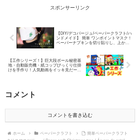
スポンサーリンク
【DIY/デコパージュ/ペーパークラフト/ハ
ンドメイド】 簡単 ワンポイントマスク！
ペーパーナプキンを切り貼りし、上から
塗るだけ 不織布マスクにデコパージュ
Decoupage Handmade – NAOMI
CHANNEL / なおみチャンネル
【工作シリーズ！】巨大段ボール秘密基
地・自動販売機・紙コップびっくり仕掛
けを手作り！人気動画をイッキ見だー！
子供向け知育教育★サンサンキッズTV★
– サンサンキッズTV ・ SUNSUN KIDS
TV
コメント
コメントを書き込む
ホーム
ペーパークラフト
簡単ペーパークラフト