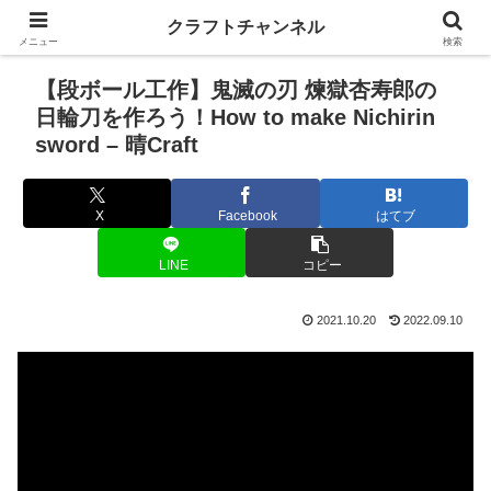
クラフトチャンネル
メニュー
検索
【段ボール工作】鬼滅の刃 煉獄杏寿郎の
日輪刀を作ろう！How to make Nichirin
sword – 晴Craft
X
Facebook
はてブ
LINE
コピー
2021.10.20
2022.09.10