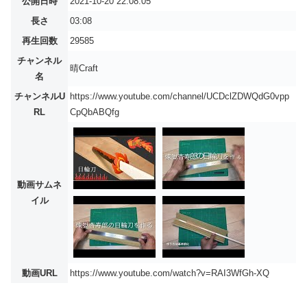
公開日時
2021-10-20 22:08:05
長さ
03:08
再生回数
29585
チャンネル
晴Craft
名
チャンネルU
https://www.youtube.com/channel/UCDclZDWQdG0vpp
RL
CpQbABQfg
動画サムネ
イル
動画URL
https://www.youtube.com/watch?v=RAI3WfGh-XQ