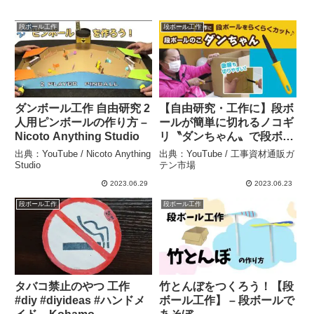
段ボール工作
段ボール工作
ダンボール工作 自由研究 2
【自由研究・工作に】段ボ
人用ピンボールの作り方 –
ールが簡単に切れるノコギ
Nicoto Anything Studio
リ〝ダンちゃん〟で段ボー
ルカットしてみた – 工事資
出典：YouTube / Nicoto Anything
出典：YouTube / 工事資材通販ガ
材通販ガテン市場
Studio
テン市場
2023.06.29
2023.06.23
段ボール工作
段ボール工作
タバコ禁止のやつ 工作
竹とんぼをつくろう！【段
#diy #diyideas #ハンドメ
ボール工作】 – 段ボールで