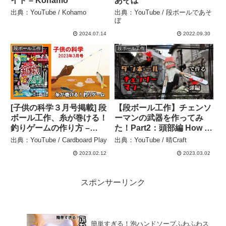
イド – Kohamo
あそぼ
出典：YouTube / Kohamo
出典：YouTube / 段ボールであそ
ぼ
2024.07.14
2022.09.30
段ボール工作
段ボール工作
[子供の科学３月号掲載] 段
【段ボール工作】チェンソ
ボール工作、糸が巻ける！
ーマンの武器を作ってみ
釣りゲームの作り方 –
た！Part2：頭部編 How to
Cardboard Play
make Chainsawman Part
出典：YouTube / Cardboard Play
出典：YouTube / 晴Craft
2: Head. – 晴Craft
2023.02.12
2023.03.02
スポンサーリンク
簡単すぎる！泡ハンドソープふわふわス