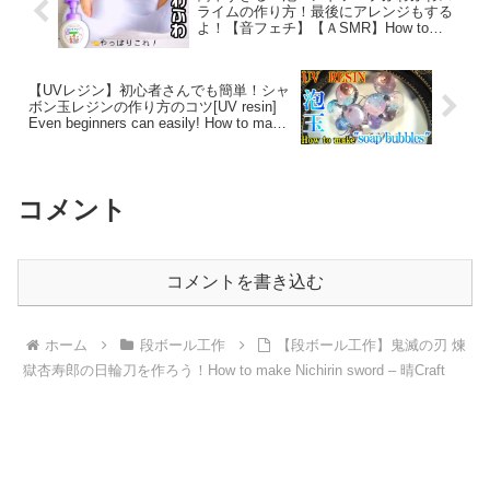
ライムの作り方！最後にアレンジもする
よ！【音フェチ】【ＡSMR】How to
make slime! – しあわせくまさんチャンネ
ル
【UVレジン】初心者さんでも簡単！シャ
ボン玉レジンの作り方のコツ[UV resin]
Even beginners can easily! How to make
soap bubbles – Dan resin TV
コメント
コメントを書き込む
ホーム
段ボール工作
【段ボール工作】鬼滅の刃 煉
獄杏寿郎の日輪刀を作ろう！How to make Nichirin sword – 晴Craft