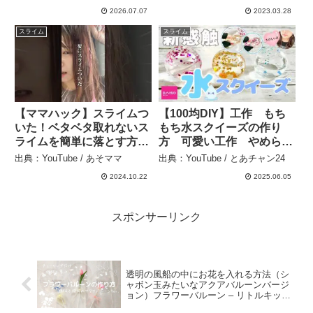
2026.07.07
2023.03.28
スライム
スライム
【ママハック】スライムつ
【100均DIY】工作 もち
いた！ベタベタ取れないス
もち水スクイーズの作り
ライムを簡単に落とす方
方 可愛い工作 やめられ
法！ – あそママ
ない感触 100均素材で簡
出典：YouTube / あそママ
出典：YouTube / とあチャン24
単ハンドメイド 自由研
2024.10.22
2025.06.05
究 自由工作 おうち時間
– とあチャン24
スポンサーリンク
透明の風船の中にお花を入れる方法（シ
ャボン玉みたいなアクアバルーンバージ
ョン）フラワーバルーン – リトルキッズ
パーティー