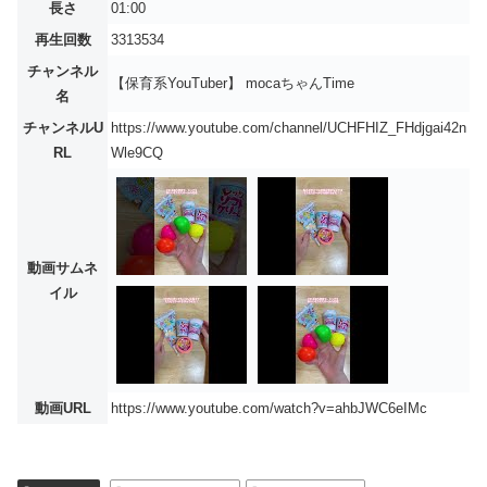
長さ
01:00
再生回数
3313534
チャンネル
【保育系YouTuber】 mocaちゃんTime
名
チャンネルU
https://www.youtube.com/channel/UCHFHIZ_FHdjgai42n
RL
Wle9CQ
動画サムネ
イル
動画URL
https://www.youtube.com/watch?v=ahbJWC6eIMc