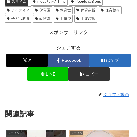
スライム
mocaちゃんTime
People & Blogs
アイディア
保育園
保育士
保育実習
保育教材
子ども教育
幼稚園
手遊び
手遊び歌
スポンサーリンク
シェアする
X
Facebook
はてブ
LINE
コピー
クラフト動画
関連記事
スライム
スライム