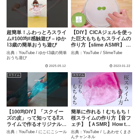
超簡単！ふわっとろスライ
【DIY】CICAジェルを使っ
ム#100均#感触遊び – ゆか
た巨大もちもちスライムの
⌇3歳の簡単おうち遊び
作り方【slime ASMR】 –
SlimeTube
出典：YouTube / ゆか⌇3歳の簡単
出典：YouTube / SlimeTube
おうち遊び
2025.05.12
2023.01.22
スライム
スライム
【100均DIY】「スクイー
簡単に作れる！むちもち！
ズの皮」って知ってる⁉️ス
桜スライムの作り方【音フ
ライムで作るオリジナルス
ェチ】【ＡSMR】How to
クイーズが最高すぎた✨ –
make slime! – しあわせく
出典：YouTube / にこにこシール
出典：YouTube / しあわせくまさ
にこにこシール
まさんチャンネル
んチャンネル